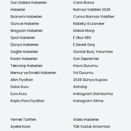
Son Dakika Haberleri
Canlı Borsa
Haberler
Namaz Vakitleri 2026
Ekonomi Haberleri
Cuma Namazı Vakitleri
Güncel Haberler
Nöbetçi Eczaneler
Magazin Haberleri
İstiklal Marşı
Spor Haberleri
E Okul VBS
Dünya Haberleri
E Devlet Giriş
Sağlık Haberleri
Günlük Burç Yorumları
Kadın Haberleri
Son Depremler
Teknoloji Haberleri
Hava Durumu
Memur ve Emekli Haberleri
Yol Durumu
Altın Fiyatları
2026 Dünya Kupası
Dolar Kuru
Astroloji
Euro Kuru
Instagram Dondurma
Kripto Para Fiyatları
Instagram Silme
Yemek Tarifleri
Video Haberler
Ayetel Kürsi
TDK Sözlük Anlamları