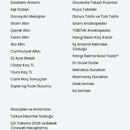
Saatlerin Anlamı
Üniversite Taban Puanları
Aşk Sözleri
Rüya Tabirleri
Günaydın Mesajları
Dünya Tarihi ve Türk Tarihi
Gram Altın
İslam Ansiklopedisi
Çeyrek Altın
TÜBİTAK Ansiklopedisi
Yarım Altın
Hangi Besin Kaç Kalori
Ata Altın
Eş Anlamlı Kelimeler
Sözlüğü
Cumhuriyet Altını
Hangi Kelime Nasıl Yazılır?
22 Ayar Bilezik
En Güzel Sözler
1 Dolar Kaç TL
Metrobüs Durakları
1 Euro Kaç TL
Marmaray Durakları
Canlı Maç Sonuçları
Erkek İsimleri
Süper Lig Puan Durumu
Kız İsimleri
Atasözleri ve Anlamları
Türkçe Deyimler Sözlüğü
Çin Takvimi 2026 ve Bebek
Cinsiyeti Hesaplama