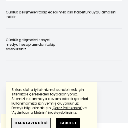
Günlük gelişmeleri takip edebilmek için habertürk uygulamasını
indirin
Günlük gelişmeleri sosyal
medya hesaplarından takip
edebilirsiniz.
Sizlere daha iyi bir hizmet sunabilmek için
sitemizde çerezlerden faydalanıyoruz.
Sitemizi kullanmaya devam ederek çerezleri
Powered by
Translate
kullanmamıza izin vermiş oluyorsunuz.
Detaylı bilgi almak için
‘Çerez Politikasını’
ve
‘Aydınlatma Metnini’
inceleyebilirsiniz.
Bu çeviride
Google Translete
kullanılmıştır.
Anlam ve çeviri hatalarından
haberturk.com
DAHA FAZLA BİLGİ
KABUL ET
sorumlu değildir.