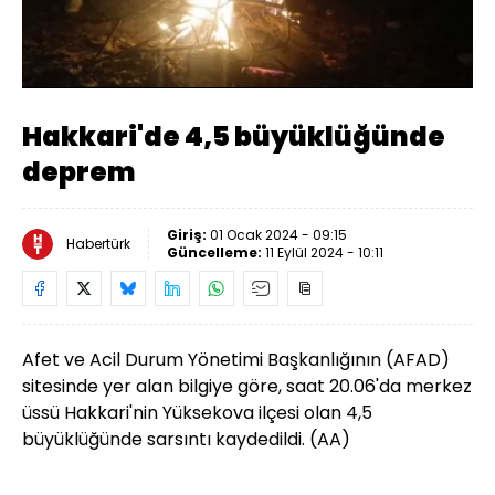
Yüklendi
:
100.00%
Sesi
Oynatma
Aç
Hızı
Hakkari'de 4,5 büyüklüğünde
deprem
Giriş:
01 Ocak 2024 - 09:15
Habertürk
Güncelleme:
11 Eylül 2024 - 10:11
Afet ve Acil Durum Yönetimi Başkanlığının (AFAD)
sitesinde yer alan bilgiye göre, saat 20.06'da merkez
üssü Hakkari'nin Yüksekova ilçesi olan 4,5
büyüklüğünde sarsıntı kaydedildi. (AA)