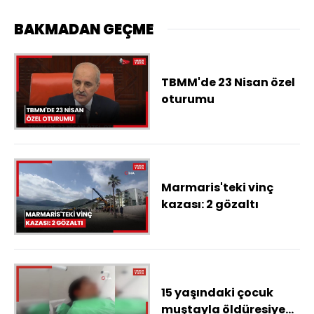
BAKMADAN GEÇME
TBMM'de 23 Nisan özel
oturumu
Marmaris'teki vinç
kazası: 2 gözaltı
15 yaşındaki çocuk
muştayla öldüresiye