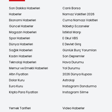
Son Dakika Haberleri
Canlı Borsa
Haberler
Namaz Vakitleri 2026
Ekonomi Haberleri
Cuma Namazı Vakitleri
Güncel Haberler
Nöbetçi Eczaneler
Magazin Haberleri
İstiklal Marşı
Spor Haberleri
E Okul VBS
Dünya Haberleri
E Devlet Giriş
Sağlık Haberleri
Günlük Burç Yorumları
Kadın Haberleri
Son Depremler
Teknoloji Haberleri
Hava Durumu
Memur ve Emekli Haberleri
Yol Durumu
Altın Fiyatları
2026 Dünya Kupası
Dolar Kuru
Astroloji
Euro Kuru
Instagram Dondurma
Kripto Para Fiyatları
Instagram Silme
Yemek Tarifleri
Video Haberler