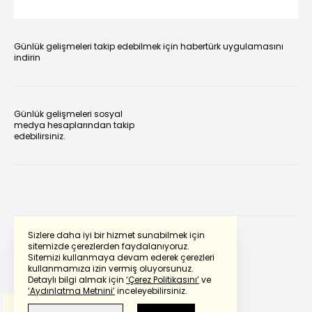
Günlük gelişmeleri takip edebilmek için habertürk uygulamasını
indirin
Günlük gelişmeleri sosyal
medya hesaplarından takip
edebilirsiniz.
Sizlere daha iyi bir hizmet sunabilmek için
sitemizde çerezlerden faydalanıyoruz.
Sitemizi kullanmaya devam ederek çerezleri
Powered by
Translate
kullanmamıza izin vermiş oluyorsunuz.
Detaylı bilgi almak için
‘Çerez Politikasını’
ve
‘Aydınlatma Metnini’
inceleyebilirsiniz.
Bu çeviride
Google Translete
kullanılmıştır.