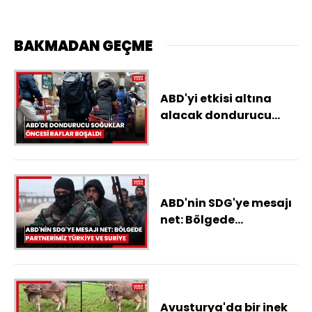
BAKMADAN GEÇME
ABD'yi etkisi altına
alacak dondurucu
soğuklar öncesi raflar
boşaldı
ABD'nin SDG'ye mesajı
net: Bölgede
partnerimiz Türkiye ve
Suriye
Avusturya'da bir inek