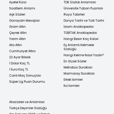
Ayetel Kürsi
TDK Sözlük Anlamları
Saatlerin Anlamı
Üniversite Taban Puanları
Aşk Sözleri
Rüya Tabirleri
Günaydın Mesajları
Dünya Tarihi ve Türk Tarihi
Gram Altın
İslam Ansiklopedisi
Çeyrek Altın
TÜBİTAK Ansiklopedisi
Yarım Altın
Hangi Besin Kaç Kalori
Ata Altın
Eş Anlamlı Kelimeler
Sözlüğü
Cumhuriyet Altını
Hangi Kelime Nasıl Yazılır?
22 Ayar Bilezik
En Güzel Sözler
1 Dolar Kaç TL
Metrobüs Durakları
1 Euro Kaç TL
Marmaray Durakları
Canlı Maç Sonuçları
Erkek İsimleri
Süper Lig Puan Durumu
Kız İsimleri
Atasözleri ve Anlamları
Türkçe Deyimler Sözlüğü