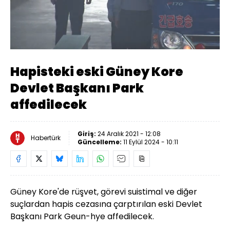
Yüklendi
:
20.84%
Sesi
Oynatma
Aç
Hızı
Hapisteki eski Güney Kore
Devlet Başkanı Park
affedilecek
Giriş:
24 Aralık 2021 - 12:08
Habertürk
Güncelleme:
11 Eylül 2024 - 10:11
Güney Kore'de rüşvet, görevi suistimal ve diğer
suçlardan hapis cezasına çarptırılan eski Devlet
Başkanı Park Geun-hye affedilecek.