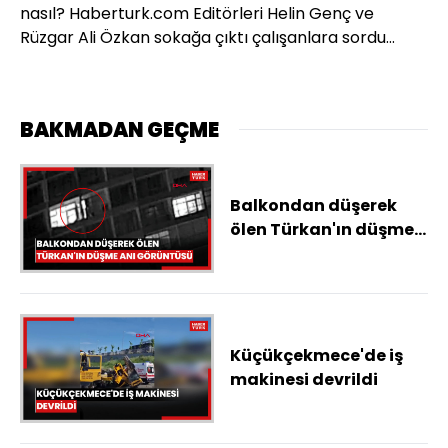
nasıl? Haberturk.com Editörleri Helin Genç ve
Rüzgar Ali Özkan sokağa çıktı çalışanlara sordu…
BAKMADAN GEÇME
Balkondan düşerek
ölen Türkan'ın düşme
anı görüntüsü ortaya
çıktı
Küçükçekmece'de iş
makinesi devrildi