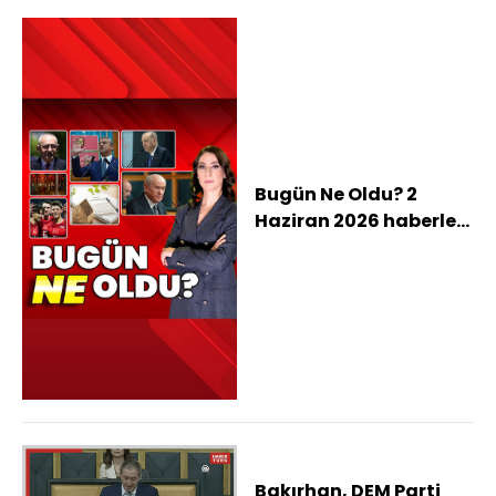
Bugün Ne Oldu? 2
Haziran 2026 haberleri:
Kılıçdaroğlu'ndan 19
kişilik MYK, Grup
gerilimi sonrası Özgür
Özel kürsüde, Millilerin
Dünya Kupası kadrosu
Bakırhan, DEM Parti