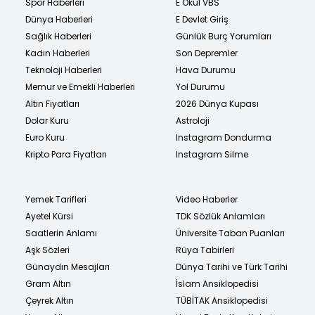
Spor Haberleri
E Okul VBS
Dünya Haberleri
E Devlet Giriş
Sağlık Haberleri
Günlük Burç Yorumları
Kadın Haberleri
Son Depremler
Teknoloji Haberleri
Hava Durumu
Memur ve Emekli Haberleri
Yol Durumu
Altın Fiyatları
2026 Dünya Kupası
Dolar Kuru
Astroloji
Euro Kuru
Instagram Dondurma
Kripto Para Fiyatları
Instagram Silme
Yemek Tarifleri
Video Haberler
Ayetel Kürsi
TDK Sözlük Anlamları
Saatlerin Anlamı
Üniversite Taban Puanları
Aşk Sözleri
Rüya Tabirleri
Günaydın Mesajları
Dünya Tarihi ve Türk Tarihi
Gram Altın
İslam Ansiklopedisi
Çeyrek Altın
TÜBİTAK Ansiklopedisi