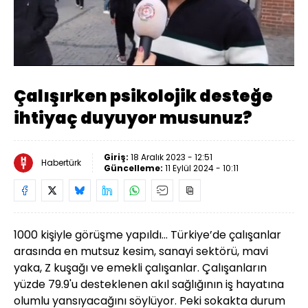
Yüklendi
:
16.31%
Sesi
Oynatma
Aç
Hızı
Çalışırken psikolojik desteğe
ihtiyaç duyuyor musunuz?
Giriş:
18 Aralık 2023 - 12:51
Habertürk
Güncelleme:
11 Eylül 2024 - 10:11
1000 kişiyle görüşme yapıldı... Türkiye’de çalışanlar
arasında en mutsuz kesim, sanayi sektörü, mavi
yaka, Z kuşağı ve emekli çalışanlar. Çalışanların
yüzde 79.9'u desteklenen akıl sağlığının iş hayatına
olumlu yansıyacağını söylüyor. Peki sokakta durum