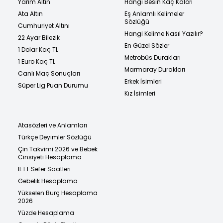
Yarım Altın
Hangi Besin Kaç Kalori
Ata Altın
Eş Anlamlı Kelimeler
Sözlüğü
Cumhuriyet Altını
Hangi Kelime Nasıl Yazılır?
22 Ayar Bilezik
En Güzel Sözler
1 Dolar Kaç TL
Metrobüs Durakları
1 Euro Kaç TL
Marmaray Durakları
Canlı Maç Sonuçları
Erkek İsimleri
Süper Lig Puan Durumu
Kız İsimleri
Atasözleri ve Anlamları
Türkçe Deyimler Sözlüğü
Çin Takvimi 2026 ve Bebek
Cinsiyeti Hesaplama
İETT Sefer Saatleri
Gebelik Hesaplama
Yükselen Burç Hesaplama
2026
Yüzde Hesaplama