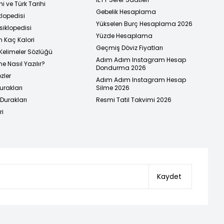
i ve Türk Tarihi
Gebelik Hesaplama
klopedisi
Yükselen Burç Hesaplama 2026
siklopedisi
Yüzde Hesaplama
n Kaç Kalori
Geçmiş Döviz Fiyatları
Kelimeler Sözlüğü
Adım Adım Instagram Hesap
e Nasıl Yazılır?
Dondurma 2026
zler
Adım Adım Instagram Hesap
urakları
Silme 2026
urakları
Resmi Tatil Takvimi 2026
ri
Kaydet