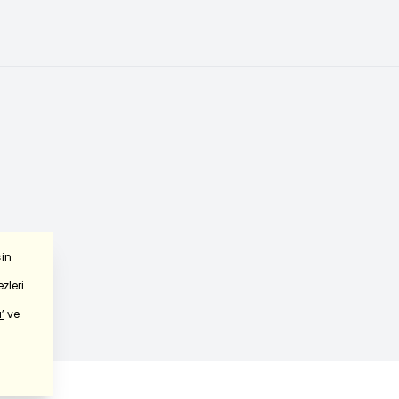
çin
zleri
’
ve