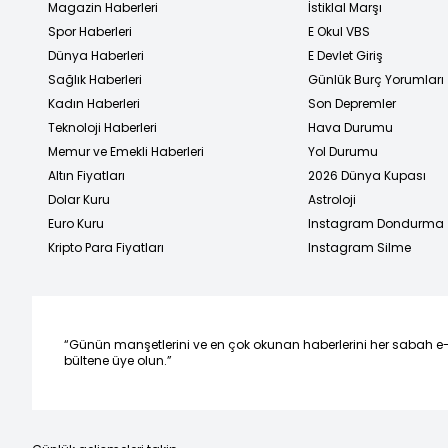
Magazin Haberleri
İstiklal Marşı
Spor Haberleri
E Okul VBS
Dünya Haberleri
E Devlet Giriş
Sağlık Haberleri
Günlük Burç Yorumları
Kadın Haberleri
Son Depremler
Teknoloji Haberleri
Hava Durumu
Memur ve Emekli Haberleri
Yol Durumu
Altın Fiyatları
2026 Dünya Kupası
Dolar Kuru
Astroloji
Euro Kuru
Instagram Dondurma
Kripto Para Fiyatları
Instagram Silme
“Günün manşetlerini ve en çok okunan haberlerini her sabah e
bültene üye olun.”