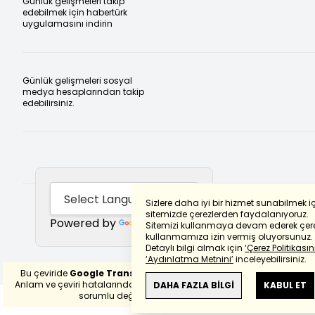
Günlük gelişmeleri takip
edebilmek için habertürk
uygulamasını indirin
Günlük gelişmeleri sosyal
medya hesaplarından takip
edebilirsiniz.
Sizlere daha iyi bir hizmet sunabilmek i
sitemizde çerezlerden faydalanıyoruz.
Powered by
Translate
Sitemizi kullanmaya devam ederek çere
kullanmamıza izin vermiş oluyorsunuz.
Detaylı bilgi almak için
‘Çerez Politikasını
‘Aydınlatma Metnini’
inceleyebilirsiniz.
Bu çeviride
Google Translete
kullanılmıştır.
Anlam ve çeviri hatalarından
haberturk.com
DAHA FAZLA BİLGİ
KABUL ET
sorumlu değildir.