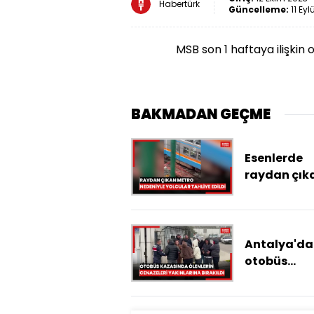
Habertürk
Güncelleme:
11 Eyl
MSB son 1 haftaya ilişkin
BAKMADAN GEÇME
Esenlerde
raydan çık
metro nede
yolcular ta
edildi
Antalya'da
otobüs
kazasında
hayatını
kaybedenle