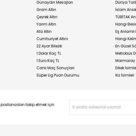
Günaydın Mesajları
Dünya Tarih
Gram Altın
İslam Ansi
Çeyrek Altın
TÜBİTAK An
Yarım Altın
Hangi Besi
Ata Altın
Eş Anlamlı 
Cumhuriyet Altını
Hangi Kelim
22 Ayar Bilezik
En Güzel Sö
1 Dolar Kaç TL
Metrobüs D
1 Euro Kaç TL
Marmaray D
Canlı Maç Sonuçları
Erkek İsimle
Süper Lig Puan Durumu
Kız İsimleri
-postanızdan takip etmek için