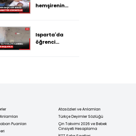
hemşirenin
başka bir bebeği
daha darbettiği
görüntüler
Isparta'da
ortaya çıktı
öğrenci
tuvaletlerine
kamera
yerleştirildi, Milli
Eğitim inceleme
başlattı
rler
Atasözleri ve Anlamları
 Anlamları
Türkçe Deyimler Sözlüğü
 Taban Puanları
Çin Takvimi 2026 ve Bebek
Cinsiyeti Hesaplama
eri
İETT Sefer Saatleri