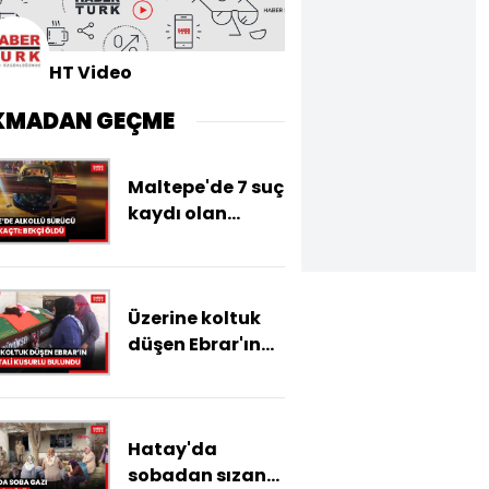
HT Video
KMADAN GEÇME
Maltepe'de 7 suç
kaydı olan
alkollü sürücü
otomobile
çarpıp kaçtı;
Üzerine koltuk
bekçi hayatını
düşen Ebrar'ın
kaybetti
annesi tali
kusurlu bulundu
Hatay'da
sobadan sızan