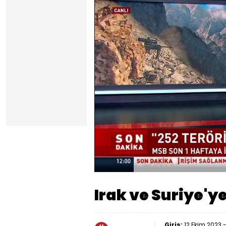
Yüklendi
:
21.18%
Sesi
Aç
Irak ve Suriye'y
Giriş:
12 Ekim 2023 -