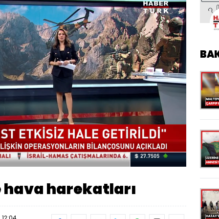
BA
Oynatma
Hızı
e hava harekatları
 12:04