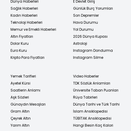
Dünya Haberleri
E Devlet Giriş
Sağlık Haberleri
Günlük Burç Yorumları
Kadın Haberleri
Son Depremler
Teknoloji Haberleri
Hava Durumu
Memur ve Emekli Haberleri
Yol Durumu
Altın Fiyatları
2026 Dünya Kupası
Dolar Kuru
Astroloji
Euro Kuru
Instagram Dondurma
Kripto Para Fiyatları
Instagram Silme
Yemek Tarifleri
Video Haberler
Ayetel Kürsi
TDK Sözlük Anlamları
Saatlerin Anlamı
Üniversite Taban Puanları
Aşk Sözleri
Rüya Tabirleri
Günaydın Mesajları
Dünya Tarihi ve Türk Tarihi
Gram Altın
İslam Ansiklopedisi
Çeyrek Altın
TÜBİTAK Ansiklopedisi
Yarım Altın
Hangi Besin Kaç Kalori