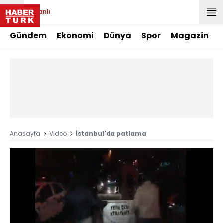
Canlı
Gündem
Ekonomi
Dünya
Spor
Magazin
Anasayfa
Video
İstanbul'da patlama