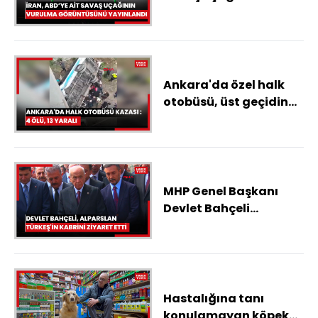
vurulma görüntüsünü
yayınlandı
Ankara'da özel halk
otobüsü, üst geçidin
ayağına çarptı: 4 ölü,
13 yaralı
MHP Genel Başkanı
Devlet Bahçeli
Alparslan Türkeş'in
kabrini ziyaret etti
Hastalığına tanı
konulamayan köpek