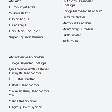
Ata Altın
Eş Anlamlı Kelimeler
Sözlüğü
Cumhuriyet Altını
Hangi Kelime Nasıl Yazılır?
22 Ayar Bilezik
En Güzel Sözler
1 Dolar Kaç TL
Metrobüs Durakları
1 Euro Kaç TL
Marmaray Durakları
Canlı Maç Sonuçları
Erkek İsimleri
Süper Lig Puan Durumu
Kız İsimleri
Atasözleri ve Anlamları
Türkçe Deyimler Sözlüğü
Çin Takvimi 2026 ve Bebek
Cinsiyeti Hesaplama
İETT Sefer Saatleri
Gebelik Hesaplama
Yükselen Burç Hesaplama
2026
Yüzde Hesaplama
Geçmiş Döviz Fiyatları