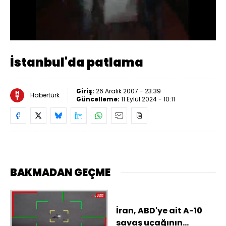
Yüklendi
:
37.38%
Sesi
Oynatma
Aç
Hızı
İstanbul'da patlama
Giriş:
26 Aralık 2007 - 23:39
Habertürk
Güncelleme:
11 Eylül 2024 - 10:11
BAKMADAN GEÇME
İran, ABD'ye ait A-10
savaş uçağının