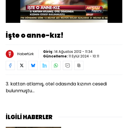
Yüklendi
:
46.08%
Sesi
Oynatma
Aç
Hızı
İşte o anne-kız!
Giriş:
14 Ağustos 2012 - 11:34
Habertürk
Güncelleme:
11 Eylül 2024 - 10:11
3. kattan atlamış, otel odasında kızının cesedi
bulunmuştu...
İLGİLİ HABERLER