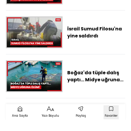
kullandığı 5 araç,
Ankara'ya gönderildi
İsrail Sumud Filosu'na
yine saldırdı
Boğaz'da tüple dalış
yaptı... Midye uğruna
ölüm!
Ana Sayfa
Yazı Boyutu
Paylaş
Favoriler