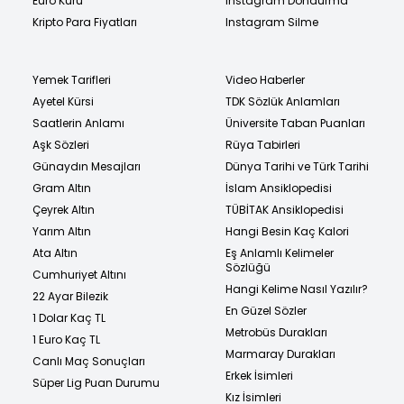
Euro Kuru
Instagram Dondurma
Kripto Para Fiyatları
Instagram Silme
Yemek Tarifleri
Video Haberler
Ayetel Kürsi
TDK Sözlük Anlamları
Saatlerin Anlamı
Üniversite Taban Puanları
Aşk Sözleri
Rüya Tabirleri
Günaydın Mesajları
Dünya Tarihi ve Türk Tarihi
Gram Altın
İslam Ansiklopedisi
Çeyrek Altın
TÜBİTAK Ansiklopedisi
Yarım Altın
Hangi Besin Kaç Kalori
Ata Altın
Eş Anlamlı Kelimeler
Sözlüğü
Cumhuriyet Altını
Hangi Kelime Nasıl Yazılır?
22 Ayar Bilezik
En Güzel Sözler
1 Dolar Kaç TL
Metrobüs Durakları
1 Euro Kaç TL
Marmaray Durakları
Canlı Maç Sonuçları
Erkek İsimleri
Süper Lig Puan Durumu
Kız İsimleri