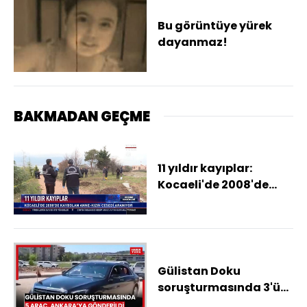
Bu görüntüye yürek
dayanmaz!
BAKMADAN GEÇME
11 yıldır kayıplar:
Kocaeli'de 2008'de
kaybolan anne-kızın
cesedi aranıyor
Gülistan Doku
soruşturmasında 3'ü
Tuncay Sonel'in