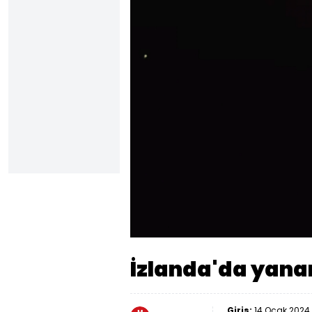
Yüklendi
:
17.17%
Sesi
Aç
İzlanda'da yana
Giriş:
14 Ocak 2024 