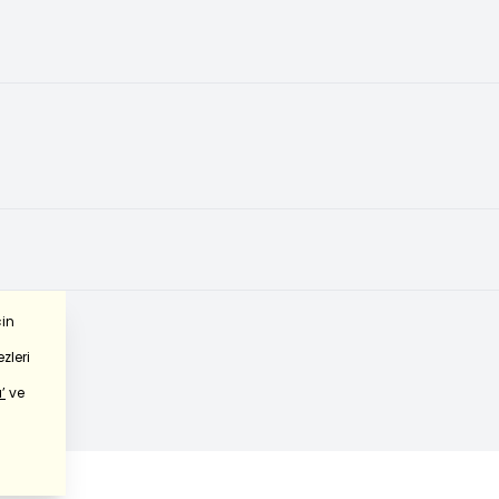
çin
zleri
’
ve