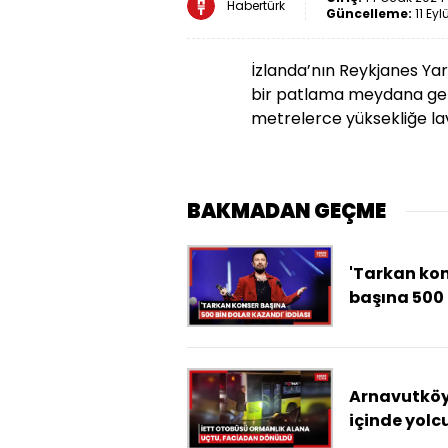
Habertürk
Güncelleme:
11 Eyl
İzlanda’nın Reykjanes Y
bir patlama meydana gel
metrelerce yüksekliğe lav
BAKMADAN GEÇME
'Tarkan ko
başına 500 
dolar kazan
iddiası
Arnavutköy
içinde yolc
bulunduğu 