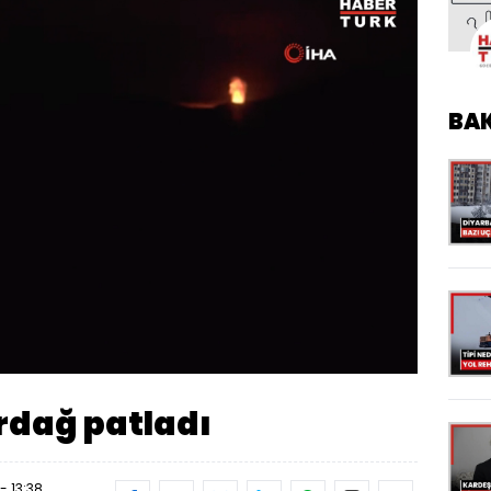
BA
Oynatma
Hızı
rdağ patladı
- 13:38