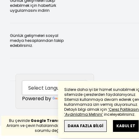
Günlük gelişmeleri takip
edebilmek için habertürk
uygulamasını indirin
Günlük gelişmeleri sosyal
medya hesaplarından takip
edebilirsiniz.
Sizlere daha iyi bir hizmet sunabilmek i
sitemizde çerezlerden faydalanıyoruz.
Powered by
Translate
Sitemizi kullanmaya devam ederek çere
kullanmamıza izin vermiş oluyorsunuz.
Detaylı bilgi almak için
‘Çerez Politikasını
‘Aydınlatma Metnini’
inceleyebilirsiniz.
Bu çeviride
Google Translete
kullanılmıştır.
Anlam ve çeviri hatalarından
haberturk.com
DAHA FAZLA BİLGİ
KABUL ET
sorumlu değildir.