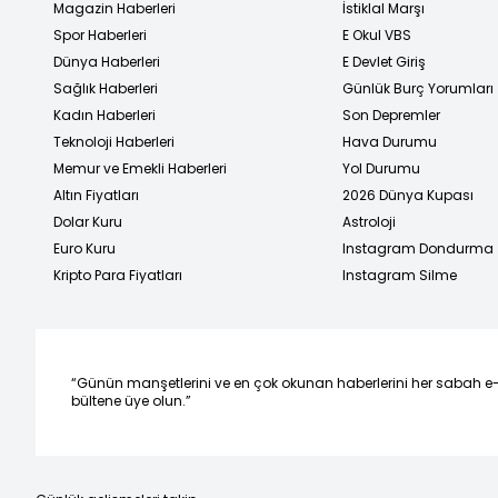
Magazin Haberleri
İstiklal Marşı
Spor Haberleri
E Okul VBS
Dünya Haberleri
E Devlet Giriş
Sağlık Haberleri
Günlük Burç Yorumları
Kadın Haberleri
Son Depremler
Teknoloji Haberleri
Hava Durumu
Memur ve Emekli Haberleri
Yol Durumu
Altın Fiyatları
2026 Dünya Kupası
Dolar Kuru
Astroloji
Euro Kuru
Instagram Dondurma
Kripto Para Fiyatları
Instagram Silme
“Günün manşetlerini ve en çok okunan haberlerini her sabah e
bültene üye olun.”