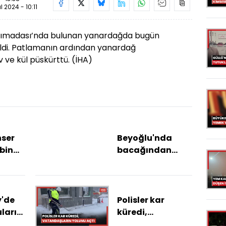
ül 2024 - 10:11
arımadası’nda bulunan yanardağda bugün
di. Patlamanın ardından yanardağ
 ve kül püskürttü. (İHA)
nser
Beyoğlu'nda
bin
bacağından
dı'
bıçaklanan Ümit
öldü, yengesi
tutuklandı
'de
Polisler kar
uların
küredi,
İETT
vatandaşların