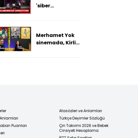
'siber
dolandırıcılık'
operasyonu; 118
şüpheli
Merhamet Yok
yakalandı, 68'i
sinemada, Kirli
tutuklandı
Sepeti sahnede!
İşte haftanın
kültür sanat
ajandası
rler
Atasözleri ve Anlamları
 Anlamları
Türkçe Deyimler Sözlüğü
 Taban Puanları
Çin Takvimi 2026 ve Bebek
Cinsiyeti Hesaplama
eri
İETT Sefer Saatleri