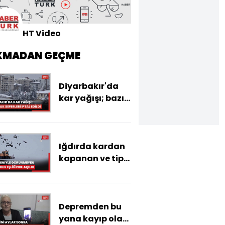
HT Video
KMADAN GEÇME
Diyarbakır'da
kar yağışı; bazı
uçak seferleri
iptal edildi
Iğdırda kardan
kapanan ve tipi
nedeniyle
görünmeyen yol
rehber eşliğinde
Depremden bu
açıldı
yana kayıp olan