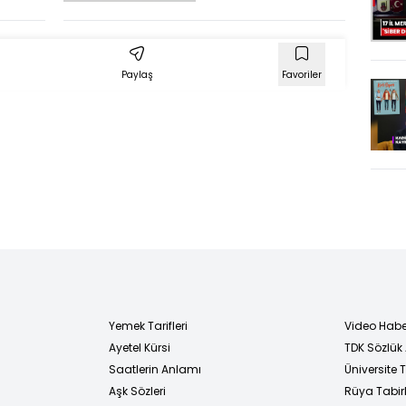
yolunu açtı
lana
adan
Paylaş
Favoriler
Yemek Tarifleri
Video Habe
Ayetel Kürsi
TDK Sözlük
i
Saatlerin Anlamı
Üniversite
Aşk Sözleri
Rüya Tabirl