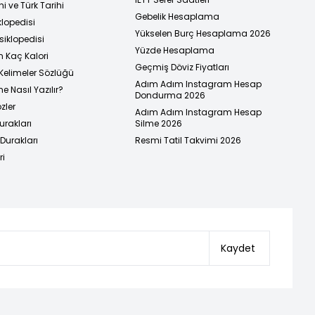
i ve Türk Tarihi
Gebelik Hesaplama
klopedisi
Yükselen Burç Hesaplama 2026
siklopedisi
Yüzde Hesaplama
n Kaç Kalori
Geçmiş Döviz Fiyatları
Kelimeler Sözlüğü
Adım Adım Instagram Hesap
e Nasıl Yazılır?
Dondurma 2026
zler
Adım Adım Instagram Hesap
urakları
Silme 2026
urakları
Resmi Tatil Takvimi 2026
ri
Kaydet