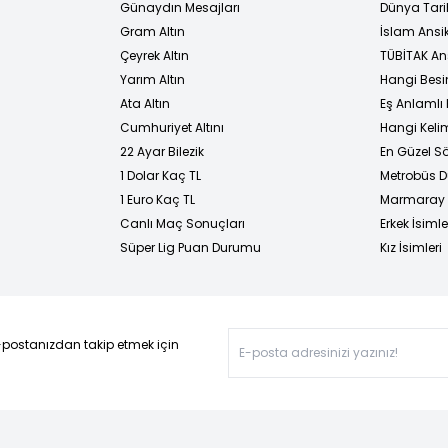
Günaydın Mesajları
Dünya Tarih
Gram Altın
İslam Ansi
Çeyrek Altın
TÜBİTAK An
Yarım Altın
Hangi Besi
Ata Altın
Eş Anlamlı 
Cumhuriyet Altını
Hangi Kelim
22 Ayar Bilezik
En Güzel Sö
1 Dolar Kaç TL
Metrobüs D
1 Euro Kaç TL
Marmaray D
Canlı Maç Sonuçları
Erkek İsimle
Süper Lig Puan Durumu
Kız İsimleri
-postanızdan takip etmek için