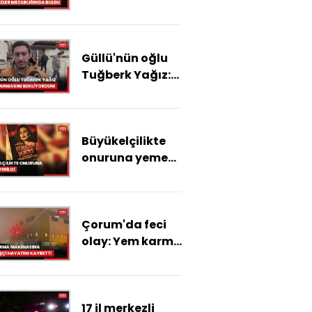
kardeşinin
cansız
bedeninin aylar
Güllü'nün oğlu
sonra
Tuğberk Yağız:
kimsesizler
Tutuklanmasını
mezarlığında
bekliyordum
buldu
Büyükelçilikte
onuruna yemek
verildi
Çorum'da feci
olay: Yem karma
makinasına
düşen işçi
hayatını
17 il merkezli
kaybetti