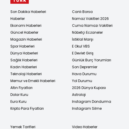
Son Dakika Haberleri
Canlı Borsa
Haberler
Namaz Vakitleri 2026
Ekonomi Haberleri
Cuma Namazı Vakitleri
Güncel Haberler
Nöbetçi Eczaneler
Magazin Haberleri
İstiklal Marşı
Spor Haberleri
E Okul VBS
Dünya Haberleri
E Devlet Giriş
Sağlık Haberleri
Günlük Burç Yorumları
Kadın Haberleri
Son Depremler
Teknoloji Haberleri
Hava Durumu
Memur ve Emekli Haberleri
Yol Durumu
Altın Fiyatları
2026 Dünya Kupası
Dolar Kuru
Astroloji
Euro Kuru
Instagram Dondurma
Kripto Para Fiyatları
Instagram Silme
Yemek Tarifleri
Video Haberler