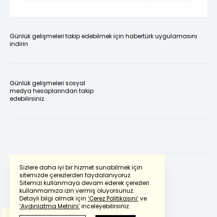
Günlük gelişmeleri takip edebilmek için habertürk uygulamasını
indirin
Günlük gelişmeleri sosyal
medya hesaplarından takip
edebilirsiniz.
Sizlere daha iyi bir hizmet sunabilmek için
sitemizde çerezlerden faydalanıyoruz.
Sitemizi kullanmaya devam ederek çerezleri
Powered by
Translate
kullanmamıza izin vermiş oluyorsunuz.
Detaylı bilgi almak için
‘Çerez Politikasını’
ve
‘Aydınlatma Metnini’
inceleyebilirsiniz.
Bu çeviride
Google Translete
kullanılmıştır.