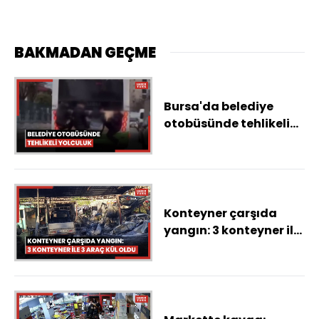
BAKMADAN GEÇME
Bursa'da belediye
otobüsünde tehlikeli
yolculuk
Konteyner çarşıda
yangın: 3 konteyner ile
3 araç kül oldu