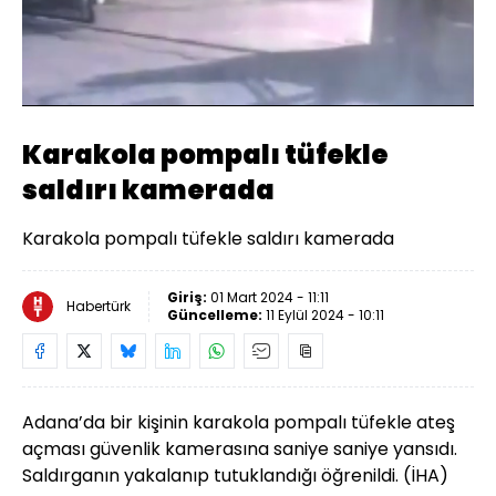
Yüklendi
:
22.30%
Sesi
Oynatma
Aç
Hızı
Karakola pompalı tüfekle
saldırı kamerada
Karakola pompalı tüfekle saldırı kamerada
Giriş:
01 Mart 2024 - 11:11
Habertürk
Güncelleme:
11 Eylül 2024 - 10:11
Adana’da bir kişinin karakola pompalı tüfekle ateş
açması güvenlik kamerasına saniye saniye yansıdı.
Saldırganın yakalanıp tutuklandığı öğrenildi. (İHA)