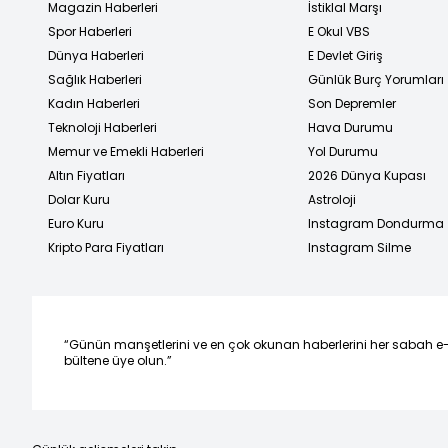
Magazin Haberleri
İstiklal Marşı
Spor Haberleri
E Okul VBS
Dünya Haberleri
E Devlet Giriş
Sağlık Haberleri
Günlük Burç Yorumları
Kadın Haberleri
Son Depremler
Teknoloji Haberleri
Hava Durumu
Memur ve Emekli Haberleri
Yol Durumu
Altın Fiyatları
2026 Dünya Kupası
Dolar Kuru
Astroloji
Euro Kuru
Instagram Dondurma
Kripto Para Fiyatları
Instagram Silme
“Günün manşetlerini ve en çok okunan haberlerini her sabah e
bültene üye olun.”