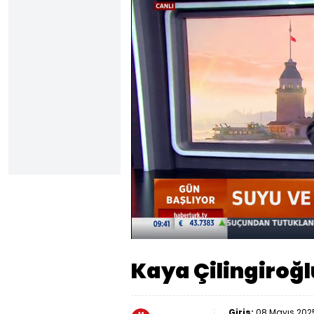
Yüklendi
:
36.77%
Sesi
Aç
Kaya Çilingiroğl
Giriş:
08 Mayıs 2025