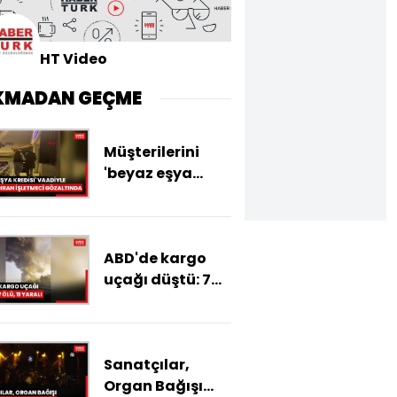
HT Video
KMADAN GEÇME
Müşterilerini
'beyaz eşya
kredisi' vaadiyle
dolandıran
işletmeci
ABD'de kargo
gözaltında
uçağı düştü: 7
ölü, 11 yaralı
Sanatçılar,
Organ Bağışı