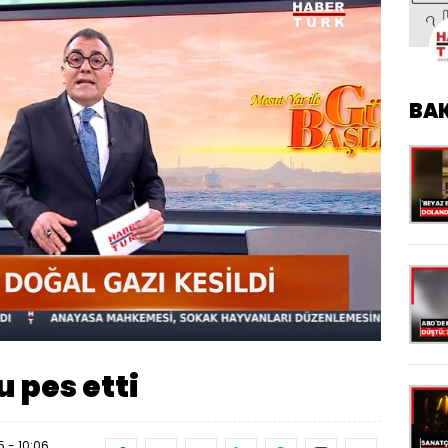
BA
Oynatma
Hızı
u pes etti
 - 10:06