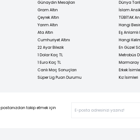
Günaydın Mesajları
Dünya Tarih
Gram Altın
İslam Ansi
Çeyrek Altın
TÜBİTAK An
Yarım Altın
Hangi Besi
Ata Altın
Eş Anlamlı 
Cumhuriyet Altını
Hangi Kelim
22 Ayar Bilezik
En Güzel Sö
1 Dolar Kaç TL
Metrobüs D
1 Euro Kaç TL
Marmaray D
Canlı Maç Sonuçları
Erkek İsimle
Süper Lig Puan Durumu
Kız İsimleri
-postanızdan takip etmek için