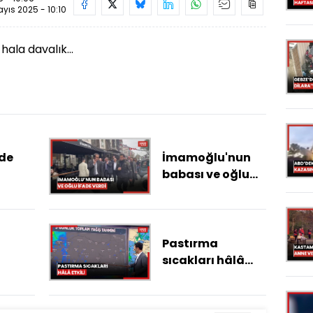
yıs 2025 - 10:10
hala davalık...
de
İmamoğlu'nun
babası ve oğlu
ekten
ifade vermek için
snafın
emniyete geldi
ateşe
Pastırma
ayla
sıcakları hâlâ
etkili