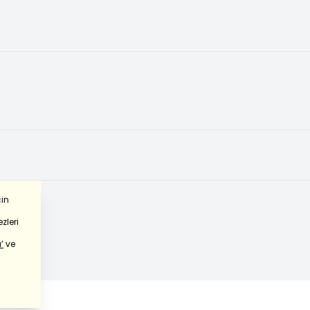
çin
zleri
’
ve