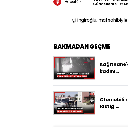
Habertürk
Güncelleme:
08 Ma
Çilingiroğlu, mal sahibiyle 
BAKMADAN GEÇME
Kağıthane'
kadını
darbedilm
kurtaran e
dükkanını 
verdi;
Otomobilin
kovalamac
lastiği
yakalandı
patlayınca
yakalanan
cinayet