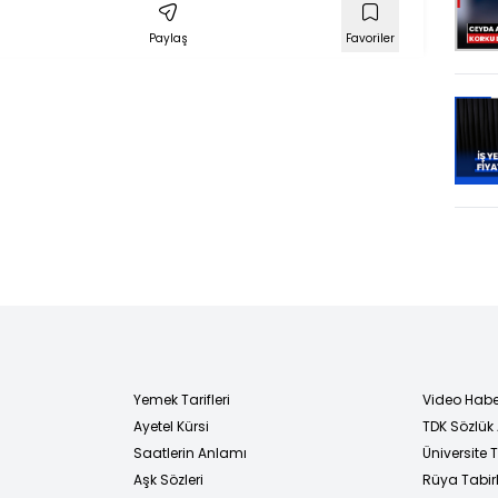
susma
Paylaş
Favoriler
landı
Yemek Tarifleri
Video Habe
Ayetel Kürsi
TDK Sözlük
i
Saatlerin Anlamı
Üniversite
Aşk Sözleri
Rüya Tabirl