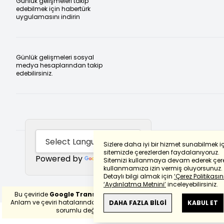
Günlük gelişmeleri takip
edebilmek için habertürk
uygulamasını indirin
Günlük gelişmeleri sosyal
medya hesaplarından takip
edebilirsiniz.
Sizlere daha iyi bir hizmet sunabilmek i
sitemizde çerezlerden faydalanıyoruz.
Powered by
Translate
Sitemizi kullanmaya devam ederek çere
kullanmamıza izin vermiş oluyorsunuz.
Detaylı bilgi almak için
‘Çerez Politikasını
‘Aydınlatma Metnini’
inceleyebilirsiniz.
Bu çeviride
Google Translete
kullanılmıştır.
Anlam ve çeviri hatalarından
haberturk.com
DAHA FAZLA BİLGİ
KABUL ET
sorumlu değildir.