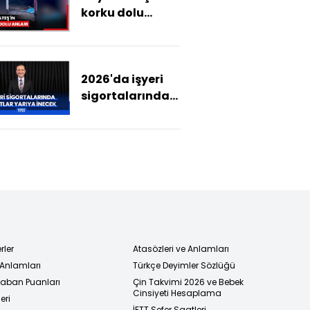
korku dolu
anları
2026'da işyeri
sigortalarında
fiyat yarıya
inecek - Rahim
AK ile Sigorta
Sayfası
rler
Atasözleri ve Anlamları
 Anlamları
Türkçe Deyimler Sözlüğü
 Taban Puanları
Çin Takvimi 2026 ve Bebek
Cinsiyeti Hesaplama
eri
İETT Sefer Saatleri