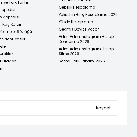
i ve Türk Tarihi
Gebelik Hesaplama
klopedisi
Yükselen Burç Hesaplama 2026
siklopedisi
Yüzde Hesaplama
n Kaç Kalori
Geçmiş Döviz Fiyatları
Kelimeler Sözlüğü
Adım Adım Instagram Hesap
e Nasıl Yazılır?
Dondurma 2026
zler
Adım Adım Instagram Hesap
urakları
Silme 2026
urakları
Resmi Tatil Takvimi 2026
ri
Kaydet