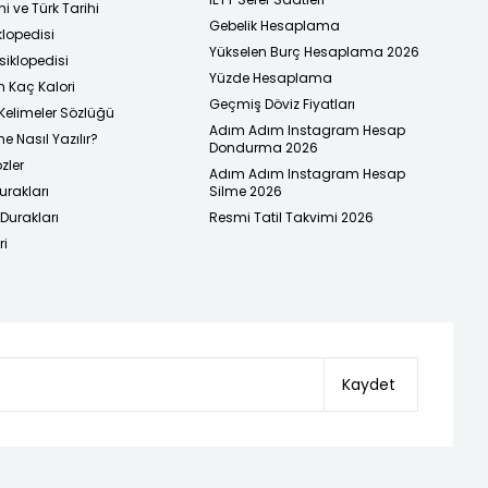
i ve Türk Tarihi
Gebelik Hesaplama
klopedisi
Yükselen Burç Hesaplama 2026
siklopedisi
Yüzde Hesaplama
n Kaç Kalori
Geçmiş Döviz Fiyatları
Kelimeler Sözlüğü
Adım Adım Instagram Hesap
e Nasıl Yazılır?
Dondurma 2026
zler
Adım Adım Instagram Hesap
urakları
Silme 2026
urakları
Resmi Tatil Takvimi 2026
ri
Kaydet