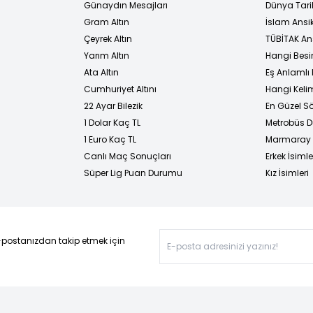
Günaydın Mesajları
Dünya Tarih
Gram Altın
İslam Ansi
Çeyrek Altın
TÜBİTAK An
Yarım Altın
Hangi Besi
Ata Altın
Eş Anlamlı 
Cumhuriyet Altını
Hangi Kelim
22 Ayar Bilezik
En Güzel Sö
1 Dolar Kaç TL
Metrobüs D
1 Euro Kaç TL
Marmaray D
Canlı Maç Sonuçları
Erkek İsimle
Süper Lig Puan Durumu
Kız İsimleri
-postanızdan takip etmek için