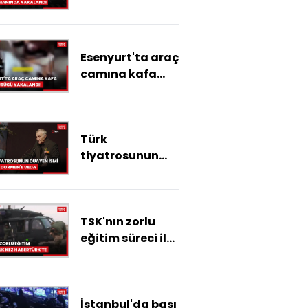
İstanbul
Havalimanı'ında
yakalandığı
Esenyurt'ta araç
anların
camına kafa
görüntüleri
atan sürücü
ortaya çıktı
yakalandı!
Türk
tiyatrosunun
duayen ismi
Haldun
Dormen'e veda
TSK'nın zorlu
eğitim süreci ilk
kez Habertürk'te
İstanbul'da başı