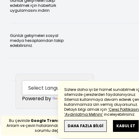
Günlük gelişmeleri takip
edebilmek için habertürk
uygulamasını indirin
Günlük gelişmeleri sosyal
medya hesaplarından takip
edebilirsiniz.
Sizlere daha iyi bir hizmet sunabilmek i
sitemizde çerezlerden faydalanıyoruz.
Powered by
Translate
Sitemizi kullanmaya devam ederek çere
kullanmamıza izin vermiş oluyorsunuz.
Detaylı bilgi almak için
‘Çerez Politikasını
‘Aydınlatma Metnini’
inceleyebilirsiniz.
Bu çeviride
Google Translete
kullanılmıştır.
Anlam ve çeviri hatalarından
haberturk.com
DAHA FAZLA BİLGİ
KABUL ET
sorumlu değildir.