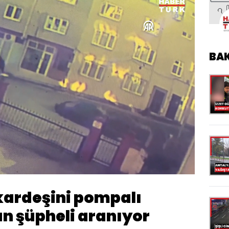
BA
endi
:
36%
Oynatma
720
Hızı
 kardeşini pompalı
n şüpheli aranıyor