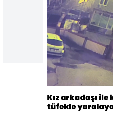
Yükl
71.
Sesi
Aç
Kız arkadaşı ile
tüfekle yaralaya