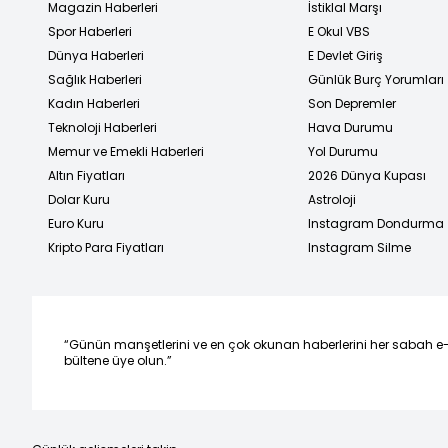
Magazin Haberleri
İstiklal Marşı
Spor Haberleri
E Okul VBS
Dünya Haberleri
E Devlet Giriş
Sağlık Haberleri
Günlük Burç Yorumları
Kadın Haberleri
Son Depremler
Teknoloji Haberleri
Hava Durumu
Memur ve Emekli Haberleri
Yol Durumu
Altın Fiyatları
2026 Dünya Kupası
Dolar Kuru
Astroloji
Euro Kuru
Instagram Dondurma
Kripto Para Fiyatları
Instagram Silme
“Günün manşetlerini ve en çok okunan haberlerini her sabah e
bültene üye olun.”