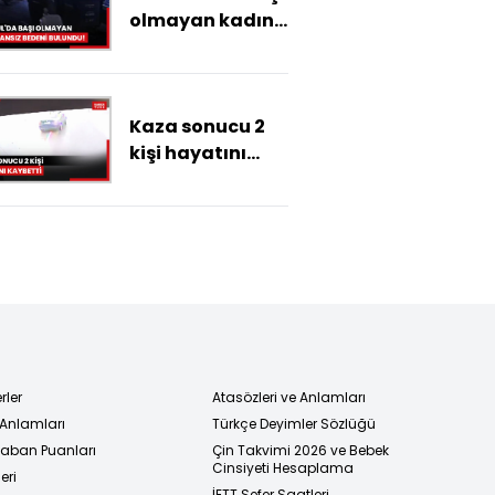
olmayan kadın
cansız bedeni
bulundu!
Kaza sonucu 2
kişi hayatını
kaybetti
rler
Atasözleri ve Anlamları
 Anlamları
Türkçe Deyimler Sözlüğü
 Taban Puanları
Çin Takvimi 2026 ve Bebek
Cinsiyeti Hesaplama
eri
İETT Sefer Saatleri