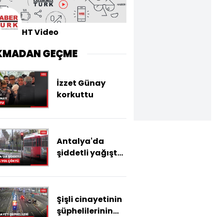
HT Video
KMADAN GEÇME
İzzet Günay
korkuttu
Antalya'da
şiddetli yağışta
yol çöktü
Şişli cinayetinin
şüphelilerinin