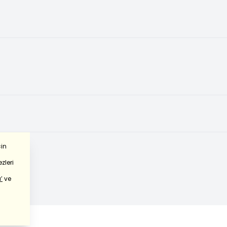
çin
zleri
’
ve