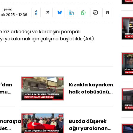
- 12:29
ak 2025 - 12:36
de kız arkadaşı ve kardeşini pompalı
yi yakalamak için çalışma başlatıldı. (AA)
y'dan
Kızakla kayarken
umu
halk otobüsünün
altında kalan
mp4
Lezgin öldü
maraşta
Buzda düşerek
det
ağır yaralanan