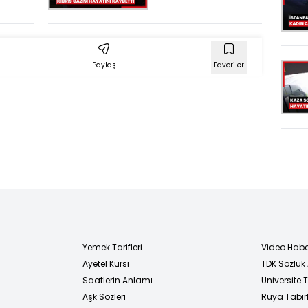
Kıbrıs Gazisi
e
hayatını
 hemşire
kaybetti
Paylaş
Favoriler
Yemek Tarifleri
Video Habe
Ayetel Kürsi
TDK Sözlük
i
Saatlerin Anlamı
Üniversite
Aşk Sözleri
Rüya Tabirl