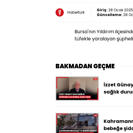
Giriş:
28 Ocak 2025 
Habertürk
Güncelleme:
28 Oc
Bursa'nın Yıldırım ilçesin
tüfekle yaralayan şüpheli
BAKMADAN GEÇME
İzzet Güna
sağlık dur
hakkında
açıklama.
Kahraman
bebeğe şid