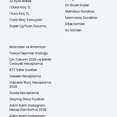
22 Ayar Bilezik
En Güzel Sözler
1 Dolar Kaç TL
Metrobüs Durakları
1 Euro Kaç TL
Marmaray Durakları
Canlı Maç Sonuçları
Erkek İsimleri
Süper Lig Puan Durumu
Kız İsimleri
Atasözleri ve Anlamları
Türkçe Deyimler Sözlüğü
Çin Takvimi 2026 ve Bebek
Cinsiyeti Hesaplama
İETT Sefer Saatleri
Gebelik Hesaplama
Yükselen Burç Hesaplama
2026
Yüzde Hesaplama
Geçmiş Döviz Fiyatları
Adım Adım Instagram
Hesap Dondurma 2026
Adım Adım Instagram