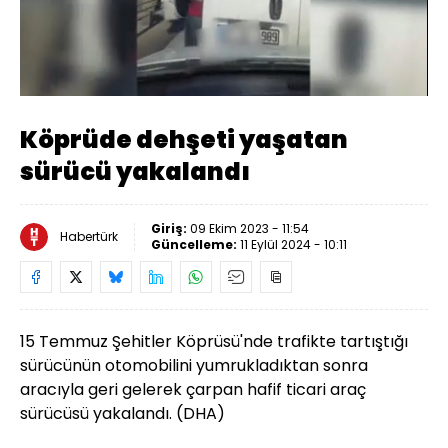
Yüklendi
:
100.00%
Sesi
Oynatma
Aç
Hızı
Köprüde dehşeti yaşatan
sürücü yakalandı
Giriş:
09 Ekim 2023 - 11:54
Habertürk
Güncelleme:
11 Eylül 2024 - 10:11
15 Temmuz Şehitler Köprüsü'nde trafikte tartıştığı
sürücünün otomobilini yumrukladıktan sonra
aracıyla geri gelerek çarpan hafif ticari araç
sürücüsü yakalandı. (DHA)