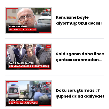
Hürmüz Boğazı açıldı
Kendisine böyle
diyormuş: Okul avcısı!
Saldırganın daha önce
çantası aranmadan
okula alınmıyormuş
Doku soruşturması: 7
şüpheli daha adliyede!