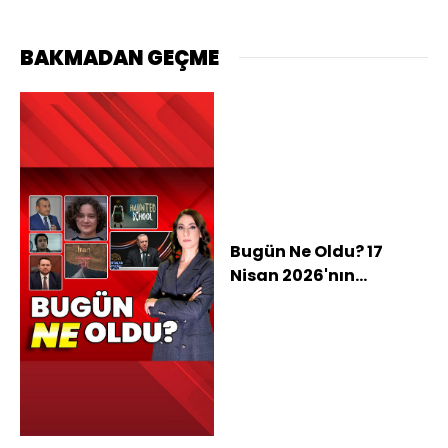
BAKMADAN GEÇME
Bugün Ne Oldu? 17
Nisan 2026'nın
haberleri:
Kahramanmaraş
saldırısında "okul
avcısı" detayı,
Gülistan Doku
soruşturmasında
önemli gelişme,