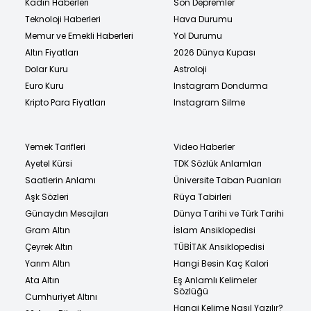
Kadın Haberleri
Son Depremler
Teknoloji Haberleri
Hava Durumu
Memur ve Emekli Haberleri
Yol Durumu
Altın Fiyatları
2026 Dünya Kupası
Dolar Kuru
Astroloji
Euro Kuru
Instagram Dondurma
Kripto Para Fiyatları
Instagram Silme
Yemek Tarifleri
Video Haberler
Ayetel Kürsi
TDK Sözlük Anlamları
Saatlerin Anlamı
Üniversite Taban Puanları
Aşk Sözleri
Rüya Tabirleri
Günaydın Mesajları
Dünya Tarihi ve Türk Tarihi
Gram Altın
İslam Ansiklopedisi
Çeyrek Altın
TÜBİTAK Ansiklopedisi
Yarım Altın
Hangi Besin Kaç Kalori
Ata Altın
Eş Anlamlı Kelimeler
Sözlüğü
Cumhuriyet Altını
Hangi Kelime Nasıl Yazılır?