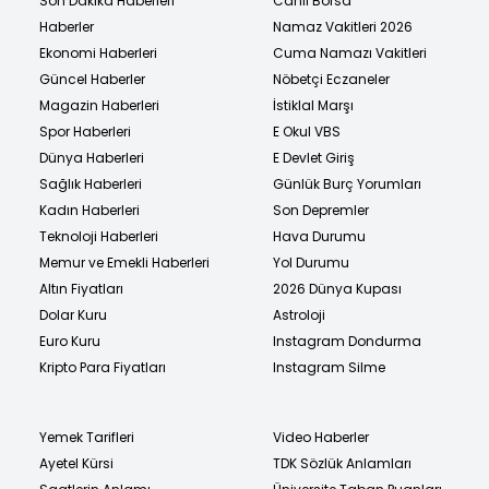
Son Dakika Haberleri
Canlı Borsa
Haberler
Namaz Vakitleri 2026
Ekonomi Haberleri
Cuma Namazı Vakitleri
Güncel Haberler
Nöbetçi Eczaneler
Magazin Haberleri
İstiklal Marşı
Spor Haberleri
E Okul VBS
Dünya Haberleri
E Devlet Giriş
Sağlık Haberleri
Günlük Burç Yorumları
Kadın Haberleri
Son Depremler
Teknoloji Haberleri
Hava Durumu
Memur ve Emekli Haberleri
Yol Durumu
Altın Fiyatları
2026 Dünya Kupası
Dolar Kuru
Astroloji
Euro Kuru
Instagram Dondurma
Kripto Para Fiyatları
Instagram Silme
Yemek Tarifleri
Video Haberler
Ayetel Kürsi
TDK Sözlük Anlamları