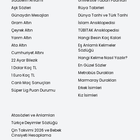
Saatlerin Anlamı
Üniversite Taban Puanları
Aşk Sözleri
Rüya Tabirleri
Günaydın Mesajları
Dünya Tarihi ve Türk Tarihi
Gram Altın
İslam Ansiklopedisi
Çeyrek Altın
TÜBİTAK Ansiklopedisi
Yarım Altın
Hangi Besin Kaç Kalori
Ata Altın
Eş Anlamlı Kelimeler
Sözlüğü
Cumhuriyet Altını
Hangi Kelime Nasıl Yazılır?
22 Ayar Bilezik
En Güzel Sözler
1 Dolar Kaç TL
Metrobüs Durakları
1 Euro Kaç TL
Marmaray Durakları
Canlı Maç Sonuçları
Erkek İsimleri
Süper Lig Puan Durumu
Kız İsimleri
Atasözleri ve Anlamları
Türkçe Deyimler Sözlüğü
Çin Takvimi 2026 ve Bebek
Cinsiyeti Hesaplama