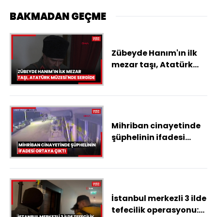
BAKMADAN GEÇME
Zübeyde Hanım'ın ilk
mezar taşı, Atatürk
Müzesi'nde sergide
Mihriban cinayetinde
şüphelinin ifadesi
ortaya çıktı
İstanbul merkezli 3 ilde
tefecilik operasyonu: