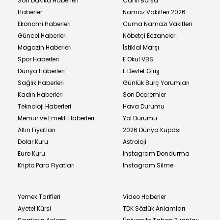
Son Dakika Haberleri
Canlı Borsa
Haberler
Namaz Vakitleri 2026
Ekonomi Haberleri
Cuma Namazı Vakitleri
Güncel Haberler
Nöbetçi Eczaneler
Magazin Haberleri
İstiklal Marşı
Spor Haberleri
E Okul VBS
Dünya Haberleri
E Devlet Giriş
Sağlık Haberleri
Günlük Burç Yorumları
Kadın Haberleri
Son Depremler
Teknoloji Haberleri
Hava Durumu
Memur ve Emekli Haberleri
Yol Durumu
Altın Fiyatları
2026 Dünya Kupası
Dolar Kuru
Astroloji
Euro Kuru
Instagram Dondurma
Kripto Para Fiyatları
Instagram Silme
Yemek Tarifleri
Video Haberler
Ayetel Kürsi
TDK Sözlük Anlamları