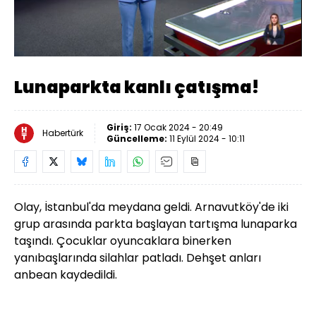
Yüklendi
:
34.94%
Sesi
Oynatma
Aç
Hızı
Lunaparkta kanlı çatışma!
Giriş:
17 Ocak 2024 - 20:49
Habertürk
Güncelleme:
11 Eylül 2024 - 10:11
Olay, İstanbul'da meydana geldi. Arnavutköy'de iki
grup arasında parkta başlayan tartışma lunaparka
taşındı. Çocuklar oyuncaklara binerken
yanıbaşlarında silahlar patladı. Dehşet anları
anbean kaydedildi.