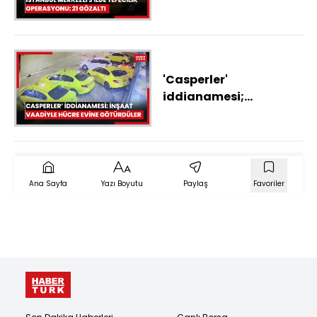
21 gözaltı
'Casperler'
iddianamesi;
Diyarbakır'dan
inşaatta çalıştırmak
için çağırıp hücre evine
yerleştirdiler
Ana Sayfa
Yazı Boyutu
Paylaş
Favoriler