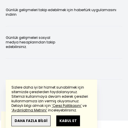
Günlük gelişmeleri takip edebilmek için habertürk uygulamasını
indirin
Günlük gelişmeleri sosyal
medya hesaplarından takip
edebilirsiniz.
Sizlere daha iyi bir hizmet sunabilmek için
sitemizde çerezlerden faydalanıyoruz.
Sitemizi kullanmaya devam ederek çerezleri
Powered by
Translate
kullanmamıza izin vermiş oluyorsunuz.
Detaylı bilgi almak için
‘Çerez Politikasını’
ve
‘Aydınlatma Metnini’
inceleyebilirsiniz.
Bu çeviride
Google Translete
kullanılmıştır.
Anlam ve çeviri hatalarından
haberturk.com
DAHA FAZLA BİLGİ
KABUL ET
sorumlu değildir.