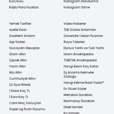
Euro Kuru
Instagram Dondurma
Kripto Para Fiyatları
Instagram Silme
Yemek Tarifleri
Video Haberler
Ayetel Kürsi
TDK Sözlük Anlamları
Saatlerin Anlamı
Üniversite Taban Puanları
Aşk Sözleri
Rüya Tabirleri
Günaydın Mesajları
Dünya Tarihi ve Türk Tarihi
Gram Altın
İslam Ansiklopedisi
Çeyrek Altın
TÜBİTAK Ansiklopedisi
Yarım Altın
Hangi Besin Kaç Kalori
Ata Altın
Eş Anlamlı Kelimeler
Sözlüğü
Cumhuriyet Altını
Hangi Kelime Nasıl Yazılır?
22 Ayar Bilezik
En Güzel Sözler
1 Dolar Kaç TL
Metrobüs Durakları
1 Euro Kaç TL
Marmaray Durakları
Canlı Maç Sonuçları
Erkek İsimleri
Süper Lig Puan Durumu
Kız İsimleri