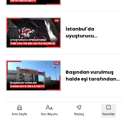
İstanbul'da
uyuşturucu
operasyonu: 2 milyon
760 bin hap ele
geçirildi
Başından vurulmuş
halde eşi tarafından
hastaneye götürülen
kadın hayatını
kaybetti
Ana Sayfa
Yazı Boyutu
Paylaş
Favoriler