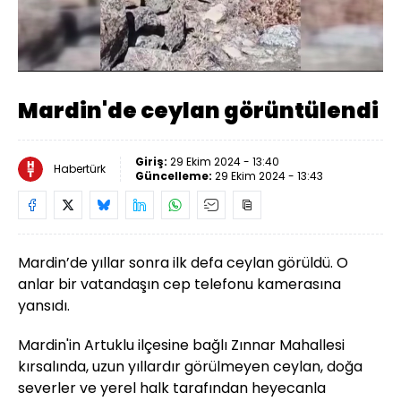
Yüklendi
:
100.00%
Sesi
Oynatma
480
Aç
Hızı
Mardin'de ceylan görüntülendi
Giriş:
29 Ekim 2024 - 13:40
Habertürk
Güncelleme:
29 Ekim 2024 - 13:43
Mardin’de yıllar sonra ilk defa ceylan görüldü. O
anlar bir vatandaşın cep telefonu kamerasına
yansıdı.
Mardin'in Artuklu ilçesine bağlı Zınnar Mahallesi
kırsalında, uzun yıllardır görülmeyen ceylan, doğa
severler ve yerel halk tarafından heyecanla