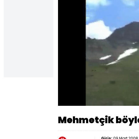
Yüklendi
:
28.90%
Sesi
Aç
Mehmetçik böyle
Giriş:
09 Mart 2008 