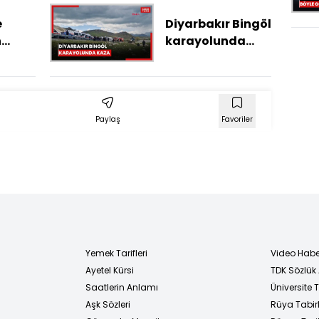
e
Diyarbakır Bingöl
n
karayolunda
kişi
kaza
Paylaş
Favoriler
Yemek Tarifleri
Video Habe
Ayetel Kürsi
TDK Sözlük
i
Saatlerin Anlamı
Üniversite
Aşk Sözleri
Rüya Tabirl