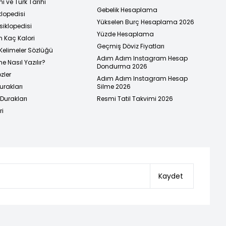
i ve Türk Tarihi
Gebelik Hesaplama
klopedisi
Yükselen Burç Hesaplama 2026
siklopedisi
Yüzde Hesaplama
n Kaç Kalori
Geçmiş Döviz Fiyatları
Kelimeler Sözlüğü
Adım Adım Instagram Hesap
e Nasıl Yazılır?
Dondurma 2026
zler
Adım Adım Instagram Hesap
urakları
Silme 2026
urakları
Resmi Tatil Takvimi 2026
ri
Kaydet