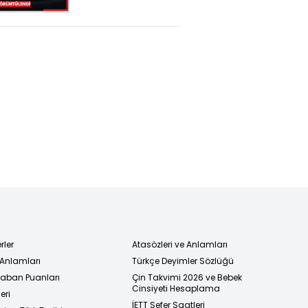
manzarası böyle
görüntülendi
rler
Atasözleri ve Anlamları
 Anlamları
Türkçe Deyimler Sözlüğü
 Taban Puanları
Çin Takvimi 2026 ve Bebek
Cinsiyeti Hesaplama
eri
İETT Sefer Saatleri