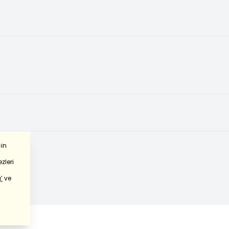
çin
zleri
’
ve