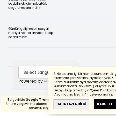
edebilmek için habertürk
uygulamasını indirin
Günlük gelişmeleri sosyal
medya hesaplarından takip
edebilirsiniz.
Sizlere daha iyi bir hizmet sunabilmek i
sitemizde çerezlerden faydalanıyoruz.
Powered by
Translate
Sitemizi kullanmaya devam ederek çere
kullanmamıza izin vermiş oluyorsunuz.
Detaylı bilgi almak için
‘Çerez Politikasını
‘Aydınlatma Metnini’
inceleyebilirsiniz.
Bu çeviride
Google Translete
kullanılmıştır.
Anlam ve çeviri hatalarından
haberturk.com
DAHA FAZLA BİLGİ
KABUL ET
sorumlu değildir.