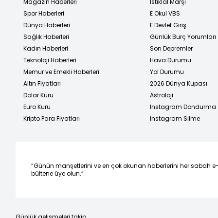
Magazin Haberleri
İstiklal Marşı
Spor Haberleri
E Okul VBS
Dünya Haberleri
E Devlet Giriş
Sağlık Haberleri
Günlük Burç Yorumları
Kadın Haberleri
Son Depremler
Teknoloji Haberleri
Hava Durumu
Memur ve Emekli Haberleri
Yol Durumu
Altın Fiyatları
2026 Dünya Kupası
Dolar Kuru
Astroloji
Euro Kuru
Instagram Dondurma
Kripto Para Fiyatları
Instagram Silme
“Günün manşetlerini ve en çok okunan haberlerini her sabah e
bültene üye olun.”
Günlük gelişmeleri takip