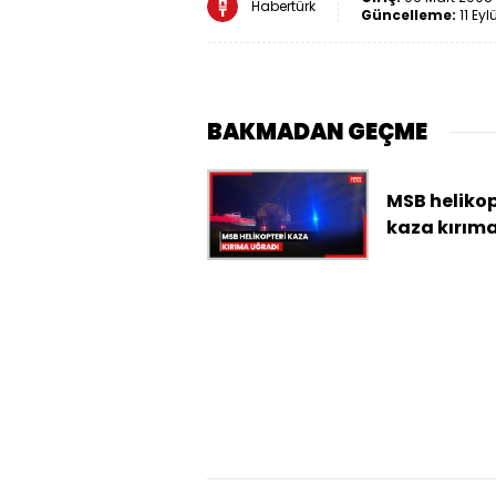
Habertürk
Güncelleme:
11 Eyl
BAKMADAN GEÇME
MSB helikop
kaza kırım
uğradı