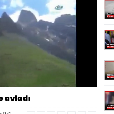
Oynatma
Hızı
 avladı
- 22:42