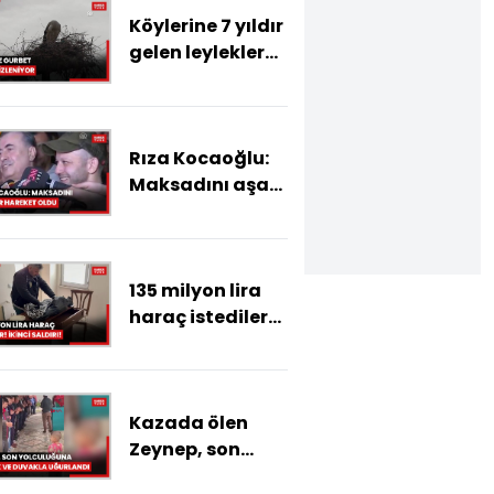
Köylerine 7 yıldır
gelen leylekler
Garip ve Gurbet'i
kamerayla takip
ediyorlar
Rıza Kocaoğlu:
Maksadını aşan
bir hareket oldu
135 milyon lira
haraç istediler!
İkinci saldırı!
Kazada ölen
Zeynep, son
yolculuğuna