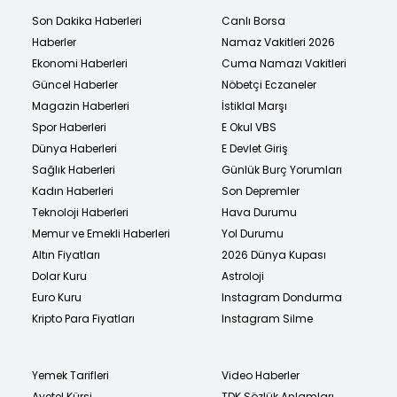
Son Dakika Haberleri
Canlı Borsa
Haberler
Namaz Vakitleri 2026
Ekonomi Haberleri
Cuma Namazı Vakitleri
Güncel Haberler
Nöbetçi Eczaneler
Magazin Haberleri
İstiklal Marşı
Spor Haberleri
E Okul VBS
Dünya Haberleri
E Devlet Giriş
Sağlık Haberleri
Günlük Burç Yorumları
Kadın Haberleri
Son Depremler
Teknoloji Haberleri
Hava Durumu
Memur ve Emekli Haberleri
Yol Durumu
Altın Fiyatları
2026 Dünya Kupası
Dolar Kuru
Astroloji
Euro Kuru
Instagram Dondurma
Kripto Para Fiyatları
Instagram Silme
Yemek Tarifleri
Video Haberler
Ayetel Kürsi
TDK Sözlük Anlamları