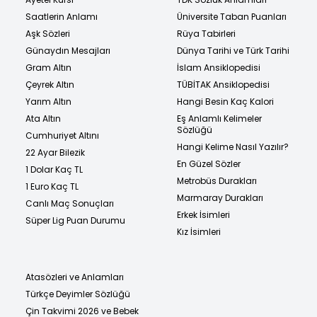
Saatlerin Anlamı
Üniversite Taban Puanları
Aşk Sözleri
Rüya Tabirleri
Günaydın Mesajları
Dünya Tarihi ve Türk Tarihi
Gram Altın
İslam Ansiklopedisi
Çeyrek Altın
TÜBİTAK Ansiklopedisi
Yarım Altın
Hangi Besin Kaç Kalori
Ata Altın
Eş Anlamlı Kelimeler
Sözlüğü
Cumhuriyet Altını
Hangi Kelime Nasıl Yazılır?
22 Ayar Bilezik
En Güzel Sözler
1 Dolar Kaç TL
Metrobüs Durakları
1 Euro Kaç TL
Marmaray Durakları
Canlı Maç Sonuçları
Erkek İsimleri
Süper Lig Puan Durumu
Kız İsimleri
Atasözleri ve Anlamları
Türkçe Deyimler Sözlüğü
Çin Takvimi 2026 ve Bebek