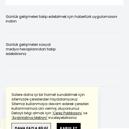
Günlük gelişmeleri takip edebilmek için habertürk uygulamasını
indirin
Günlük gelişmeleri sosyal
medya hesaplarından takip
edebilirsiniz.
Sizlere daha iyi bir hizmet sunabilmek için
sitemizde çerezlerden faydalanıyoruz.
Sitemizi kullanmaya devam ederek çerezleri
Powered by
Translate
kullanmamıza izin vermiş oluyorsunuz.
Detaylı bilgi almak için
‘Çerez Politikasını’
ve
‘Aydınlatma Metnini’
inceleyebilirsiniz.
Bu çeviride
Google Translete
kullanılmıştır.
Anlam ve çeviri hatalarından
haberturk.com
DAHA FAZLA BİLGİ
KABUL ET