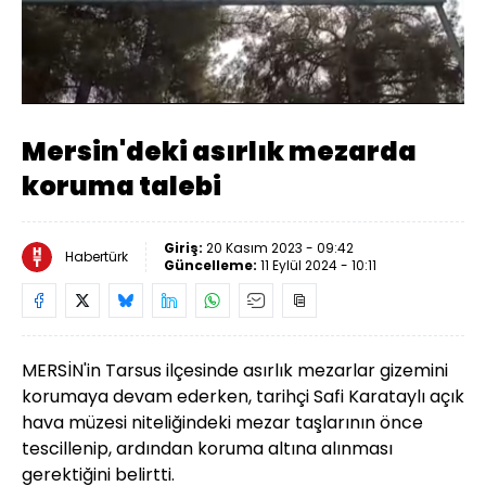
Yüklendi
:
33.55%
Sesi
Oynatma
Aç
Hızı
Mersin'deki asırlık mezarda
koruma talebi
Giriş:
20 Kasım 2023 - 09:42
Habertürk
Güncelleme:
11 Eylül 2024 - 10:11
MERSİN'in Tarsus ilçesinde asırlık mezarlar gizemini
korumaya devam ederken, tarihçi Safi Karataylı açık
hava müzesi niteliğindeki mezar taşlarının önce
tescillenip, ardından koruma altına alınması
gerektiğini belirtti.