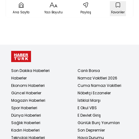
Ana Sayfa
Yazı Boyutu
Paylaş
Favoriler
Son Dakika Haberleri
Canlı Borsa
Haberler
Namaz Vakitleri 2026
Ekonomi Haberleri
Cuma Namazı Vakitleri
Güncel Haberler
Nöbetçi Eczaneler
Magazin Haberleri
İstiklal Marşı
Spor Haberleri
E Okul VBS
Dünya Haberleri
E Devlet Giriş
Sağlık Haberleri
Günlük Burç Yorumları
Kadın Haberleri
Son Depremler
Teknoloji Haberleri
Hava Durumu