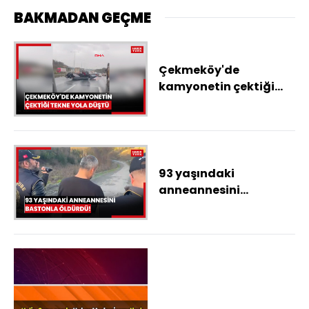
BAKMADAN GEÇME
Çekmeköy'de
kamyonetin çektiği
tekne yola düştü
93 yaşındaki
anneannesini
bastonla öldürdü!