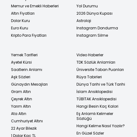
Memur ve Emekli Haberleri
Yol Durumu
Altın Fiyatları
2026 Dünya Kupası
Dolar Kuru
Astroloji
Euro Kuru
Instagram Dondurma
Kripto Para Fiyatları
Instagram Silme
Yemek Tarifleri
Video Haberler
Ayetel Kürsi
TDK Sözlük Anlamları
Saatlerin Anlamı
Üniversite Taban Puanları
Aşk Sözleri
Rüya Tabirleri
Günaydın Mesajları
Dünya Tarihi ve Türk Tarihi
Gram Altın
İslam Ansiklopedisi
Çeyrek Altın
TÜBİTAK Ansiklopedisi
Yarım Altın
Hangi Besin Kaç Kalori
Ata Altın
Eş Anlamlı Kelimeler
Sözlüğü
Cumhuriyet Altını
Hangi Kelime Nasıl Yazılır?
22 Ayar Bilezik
En Güzel Sözler
1 Dolar Kaç TL