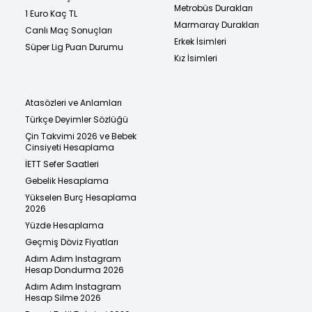
Metrobüs Durakları
1 Euro Kaç TL
Marmaray Durakları
Canlı Maç Sonuçları
Erkek İsimleri
Süper Lig Puan Durumu
Kız İsimleri
Atasözleri ve Anlamları
Türkçe Deyimler Sözlüğü
Çin Takvimi 2026 ve Bebek
Cinsiyeti Hesaplama
İETT Sefer Saatleri
Gebelik Hesaplama
Yükselen Burç Hesaplama
2026
Yüzde Hesaplama
Geçmiş Döviz Fiyatları
Adım Adım Instagram
Hesap Dondurma 2026
Adım Adım Instagram
Hesap Silme 2026