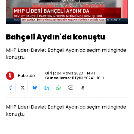
Yüklendi
:
2.59%
Sesi
Oynatma
Aç
Hızı
Bahçeli Aydın'da konuştu
MHP Lideri Devlet Bahçeli Aydın'da seçim mitinginde
konuştu.
Giriş:
04 Mayıs 2023 - 14:41
Habertürk
Güncelleme:
11 Eylül 2024 - 10:11
MHP Lideri Devlet Bahçeli Aydın'da seçim mitinginde
konuştu.