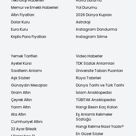
Teknoloji Haberleri
Hava Durumu
Memur ve Emekli Haberleri
Yol Durumu
Altın Fiyatları
2026 Dünya Kupası
Dolar Kuru
Astroloji
Euro Kuru
Instagram Dondurma
Kripto Para Fiyatları
Instagram Silme
Yemek Tarifleri
Video Haberler
Ayetel Kürsi
TDK Sözlük Anlamları
Saatlerin Anlamı
Üniversite Taban Puanları
Aşk Sözleri
Rüya Tabirleri
Günaydın Mesajları
Dünya Tarihi ve Türk Tarihi
Gram Altın
İslam Ansiklopedisi
Çeyrek Altın
TÜBİTAK Ansiklopedisi
Yarım Altın
Hangi Besin Kaç Kalori
Ata Altın
Eş Anlamlı Kelimeler
Sözlüğü
Cumhuriyet Altını
Hangi Kelime Nasıl Yazılır?
22 Ayar Bilezik
En Güzel Sözler