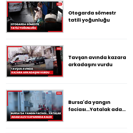
Otogarda sömestr
tatili yoğunluğu
Tavşan avında kazara
arkadaşını vurdu
Bursa'da yangın
faciası...Yatalak adam
alev kapanında kaldı