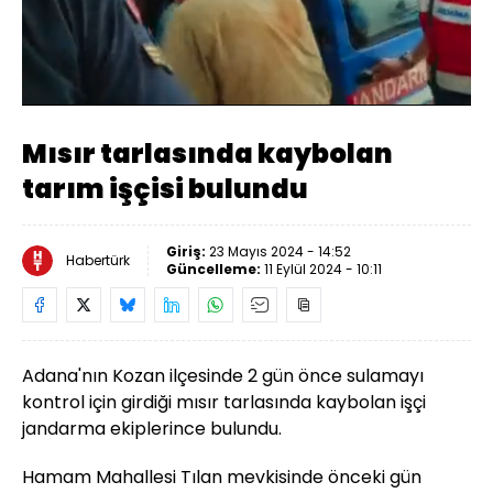
Yüklendi
:
100.00%
Sesi
Oynatma
Aç
Hızı
Mısır tarlasında kaybolan
tarım işçisi bulundu
Giriş:
23 Mayıs 2024 - 14:52
Habertürk
Güncelleme:
11 Eylül 2024 - 10:11
Adana'nın Kozan ilçesinde 2 gün önce sulamayı
kontrol için girdiği mısır tarlasında kaybolan işçi
jandarma ekiplerince bulundu.
Hamam Mahallesi Tılan mevkisinde önceki gün