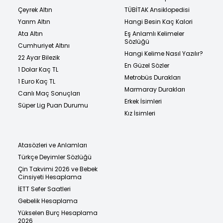
Çeyrek Altın
TÜBİTAK Ansiklopedisi
Yarım Altın
Hangi Besin Kaç Kalori
Ata Altın
Eş Anlamlı Kelimeler
Sözlüğü
Cumhuriyet Altını
Hangi Kelime Nasıl Yazılır?
22 Ayar Bilezik
En Güzel Sözler
1 Dolar Kaç TL
Metrobüs Durakları
1 Euro Kaç TL
Marmaray Durakları
Canlı Maç Sonuçları
Erkek İsimleri
Süper Lig Puan Durumu
Kız İsimleri
Atasözleri ve Anlamları
Türkçe Deyimler Sözlüğü
Çin Takvimi 2026 ve Bebek
Cinsiyeti Hesaplama
İETT Sefer Saatleri
Gebelik Hesaplama
Yükselen Burç Hesaplama
2026