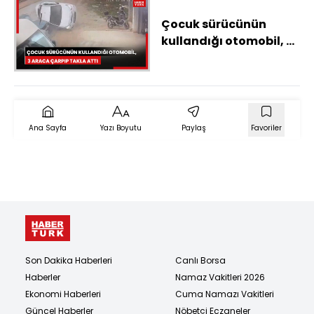
Çocuk sürücünün
kullandığı otomobil, 3
araca çarpıp takla attı
Ana Sayfa
Yazı Boyutu
Paylaş
Favoriler
Son Dakika Haberleri
Canlı Borsa
Haberler
Namaz Vakitleri 2026
Ekonomi Haberleri
Cuma Namazı Vakitleri
Güncel Haberler
Nöbetçi Eczaneler