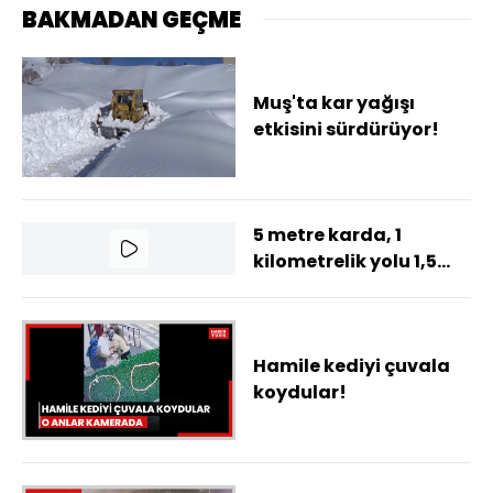
BAKMADAN GEÇME
Muş'ta kar yağışı
etkisini sürdürüyor!
5 metre karda, 1
kilometrelik yolu 1,5
saatte açtılar
Hamile kediyi çuvala
koydular!