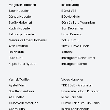
Magazin Haberleri
İstiklal Marşı
Spor Haberleri
E Okul VBS
Dünya Haberleri
E Devlet Giriş
Sağlık Haberleri
Günlük Burç Yorumları
Kadın Haberleri
Son Depremler
Teknoloji Haberleri
Hava Durumu
Memur ve Emekli Haberleri
Yol Durumu
Altın Fiyatları
2026 Dünya Kupası
Dolar Kuru
Astroloji
Euro Kuru
Instagram Dondurma
Kripto Para Fiyatları
Instagram Silme
Yemek Tarifleri
Video Haberler
Ayetel Kürsi
TDK Sözlük Anlamları
Saatlerin Anlamı
Üniversite Taban Puanları
Aşk Sözleri
Rüya Tabirleri
Günaydın Mesajları
Dünya Tarihi ve Türk Tarihi
Gram Altın
İslam Ansiklopedisi