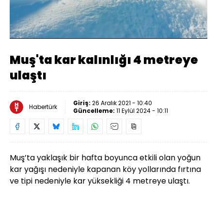
Yüklendi
:
24.62%
Sesi
Oynatma
Aç
Hızı
Muş'ta kar kalınlığı 4 metreye
ulaştı
Giriş:
26 Aralık 2021 - 10:40
Habertürk
Güncelleme:
11 Eylül 2024 - 10:11
Muş’ta yaklaşık bir hafta boyunca etkili olan yoğun
kar yağışı nedeniyle kapanan köy yollarında fırtına
ve tipi nedeniyle kar yüksekliği 4 metreye ulaştı.