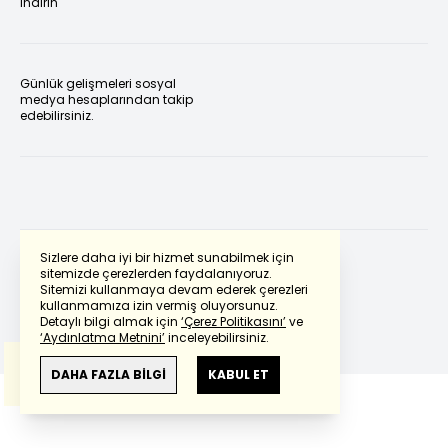
indirin
Günlük gelişmeleri sosyal
medya hesaplarından takip
edebilirsiniz.
Sizlere daha iyi bir hizmet sunabilmek için
sitemizde çerezlerden faydalanıyoruz.
Sitemizi kullanmaya devam ederek çerezleri
Powered by
Translate
kullanmamıza izin vermiş oluyorsunuz.
Detaylı bilgi almak için
‘Çerez Politikasını’
ve
‘Aydınlatma Metnini’
inceleyebilirsiniz.
Bu çeviride
Google Translete
kullanılmıştır.
Anlam ve çeviri hatalarından
haberturk.com
DAHA FAZLA BİLGİ
KABUL ET
sorumlu değildir.