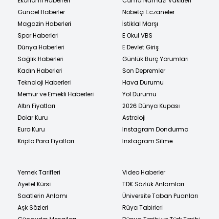
Ekonomi Haberleri
Cuma Namazı Vakitleri
Güncel Haberler
Nöbetçi Eczaneler
Magazin Haberleri
İstiklal Marşı
Spor Haberleri
E Okul VBS
Dünya Haberleri
E Devlet Giriş
Sağlık Haberleri
Günlük Burç Yorumları
Kadın Haberleri
Son Depremler
Teknoloji Haberleri
Hava Durumu
Memur ve Emekli Haberleri
Yol Durumu
Altın Fiyatları
2026 Dünya Kupası
Dolar Kuru
Astroloji
Euro Kuru
Instagram Dondurma
Kripto Para Fiyatları
Instagram Silme
Yemek Tarifleri
Video Haberler
Ayetel Kürsi
TDK Sözlük Anlamları
Saatlerin Anlamı
Üniversite Taban Puanları
Aşk Sözleri
Rüya Tabirleri