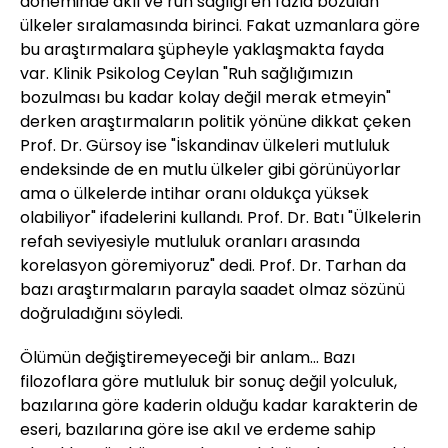
döneminde akıl ve ruh sağlığı en fazla bozulan
ülkeler sıralamasında birinci. Fakat uzmanlara göre
bu araştırmalara şüpheyle yaklaşmakta fayda
var. Klinik Psikolog Ceylan "Ruh sağlığımızın
bozulması bu kadar kolay değil merak etmeyin"
derken araştırmaların politik yönüne dikkat çeken
Prof. Dr. Gürsoy ise "İskandinav ülkeleri mutluluk
endeksinde de en mutlu ülkeler gibi görünüyorlar
ama o ülkelerde intihar oranı oldukça yüksek
olabiliyor" ifadelerini kullandı. Prof. Dr. Batı "Ülkelerin
refah seviyesiyle mutluluk oranları arasında
korelasyon göremiyoruz" dedi. Prof. Dr. Tarhan da
bazı araştırmaların parayla saadet olmaz sözünü
doğruladığını söyledi.
Ölümün değiştiremeyeceği bir anlam... Bazı
filozoflara göre mutluluk bir sonuç değil yolculuk,
bazılarına göre kaderin olduğu kadar karakterin de
eseri, bazılarına göre ise akıl ve erdeme sahip