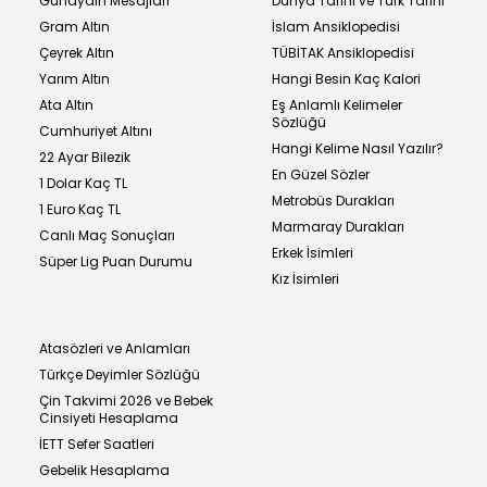
Günaydın Mesajları
Dünya Tarihi ve Türk Tarihi
Gram Altın
İslam Ansiklopedisi
Çeyrek Altın
TÜBİTAK Ansiklopedisi
Yarım Altın
Hangi Besin Kaç Kalori
Ata Altın
Eş Anlamlı Kelimeler
Sözlüğü
Cumhuriyet Altını
Hangi Kelime Nasıl Yazılır?
22 Ayar Bilezik
En Güzel Sözler
1 Dolar Kaç TL
Metrobüs Durakları
1 Euro Kaç TL
Marmaray Durakları
Canlı Maç Sonuçları
Erkek İsimleri
Süper Lig Puan Durumu
Kız İsimleri
Atasözleri ve Anlamları
Türkçe Deyimler Sözlüğü
Çin Takvimi 2026 ve Bebek
Cinsiyeti Hesaplama
İETT Sefer Saatleri
Gebelik Hesaplama