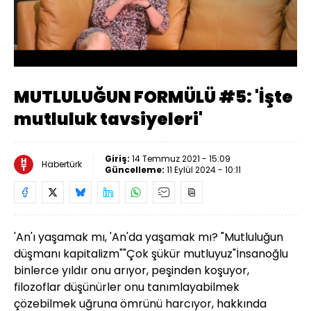
Yüklendi
:
16.89%
Sesi
Oynatma
Aç
Hızı
MUTLULUĞUN FORMÜLÜ #5: 'İşte
mutluluk tavsiyeleri'
Giriş:
14 Temmuz 2021 - 15:09
Habertürk
Güncelleme:
11 Eylül 2024 - 10:11
'An'ı yaşamak mı, 'An'da yaşamak mı? "Mutluluğun
düşmanı kapitalizm""Çok şükür mutluyuz"İnsanoğlu
binlerce yıldır onu arıyor, peşinden koşuyor,
filozoflar düşünürler onu tanımlayabilmek
çözebilmek uğruna ömrünü harcıyor, hakkında