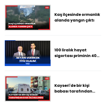
Kaş ilçesinde ormanlık
alanda yangın çıktı
100 liralık hayat
sigortası priminin 40
lirası vergiden
düşebiliyor
Kayseri'de bir kişi
babası tarafından
evde ölü bulundu