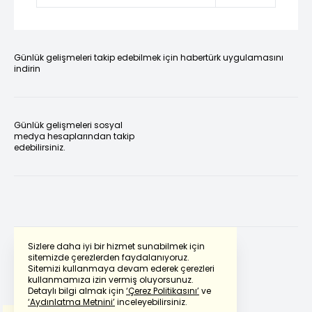
Günlük gelişmeleri takip edebilmek için habertürk uygulamasını
indirin
Günlük gelişmeleri sosyal
medya hesaplarından takip
edebilirsiniz.
Sizlere daha iyi bir hizmet sunabilmek için
sitemizde çerezlerden faydalanıyoruz.
Sitemizi kullanmaya devam ederek çerezleri
Powered by
Translate
kullanmamıza izin vermiş oluyorsunuz.
Detaylı bilgi almak için
‘Çerez Politikasını’
ve
‘Aydınlatma Metnini’
inceleyebilirsiniz.