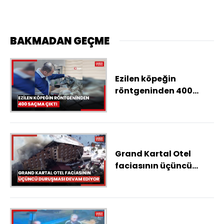
BAKMADAN GEÇME
Ezilen köpeğin
röntgeninden 400
saçma çıktı
Grand Kartal Otel
faciasının üçüncü
duruşması devam
ediyor