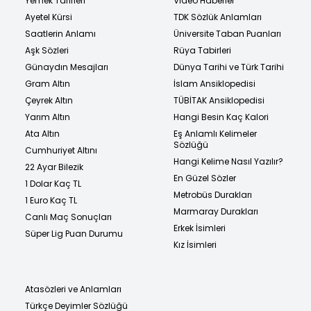
Yemek Tarifleri
Video Haberler
Ayetel Kürsi
TDK Sözlük Anlamları
Saatlerin Anlamı
Üniversite Taban Puanları
Aşk Sözleri
Rüya Tabirleri
Günaydın Mesajları
Dünya Tarihi ve Türk Tarihi
Gram Altın
İslam Ansiklopedisi
Çeyrek Altın
TÜBİTAK Ansiklopedisi
Yarım Altın
Hangi Besin Kaç Kalori
Ata Altın
Eş Anlamlı Kelimeler
Sözlüğü
Cumhuriyet Altını
Hangi Kelime Nasıl Yazılır?
22 Ayar Bilezik
En Güzel Sözler
1 Dolar Kaç TL
Metrobüs Durakları
1 Euro Kaç TL
Marmaray Durakları
Canlı Maç Sonuçları
Erkek İsimleri
Süper Lig Puan Durumu
Kız İsimleri
Atasözleri ve Anlamları
Türkçe Deyimler Sözlüğü