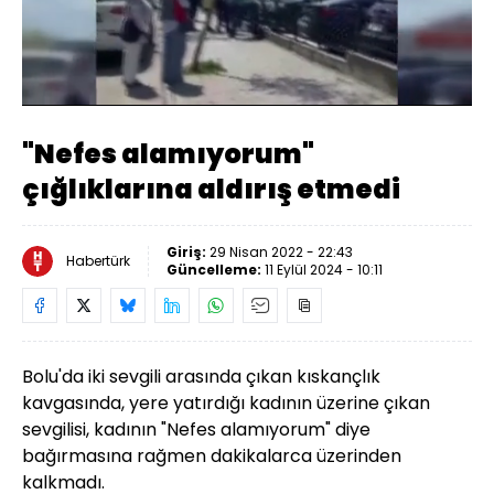
Yüklendi
:
45.82%
Sesi
Oynatma
Aç
Hızı
"Nefes alamıyorum"
çığlıklarına aldırış etmedi
Giriş:
29 Nisan 2022 - 22:43
Habertürk
Güncelleme:
11 Eylül 2024 - 10:11
Bolu'da iki sevgili arasında çıkan kıskançlık
kavgasında, yere yatırdığı kadının üzerine çıkan
sevgilisi, kadının "Nefes alamıyorum" diye
bağırmasına rağmen dakikalarca üzerinden
kalkmadı.