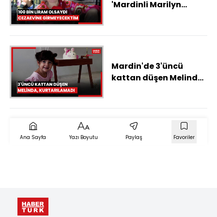
'Mardinli Marilyn
Monroe': 100 bin liram
olsaydı cezaevine
girmeyecektim
Mardin'de 3'üncü
kattan düşen Melinda,
kurtarılamadı
Ana Sayfa
Yazı Boyutu
Paylaş
Favoriler