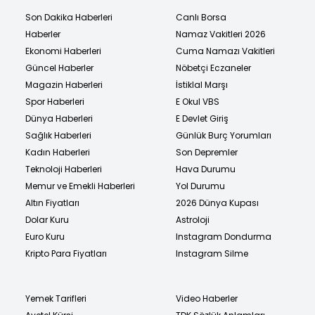
Son Dakika Haberleri
Canlı Borsa
Haberler
Namaz Vakitleri 2026
Ekonomi Haberleri
Cuma Namazı Vakitleri
Güncel Haberler
Nöbetçi Eczaneler
Magazin Haberleri
İstiklal Marşı
Spor Haberleri
E Okul VBS
Dünya Haberleri
E Devlet Giriş
Sağlık Haberleri
Günlük Burç Yorumları
Kadın Haberleri
Son Depremler
Teknoloji Haberleri
Hava Durumu
Memur ve Emekli Haberleri
Yol Durumu
Altın Fiyatları
2026 Dünya Kupası
Dolar Kuru
Astroloji
Euro Kuru
Instagram Dondurma
Kripto Para Fiyatları
Instagram Silme
Yemek Tarifleri
Video Haberler