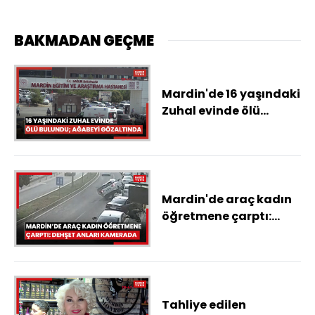
BAKMADAN GEÇME
Mardin'de 16 yaşındaki
Zuhal evinde ölü
bulundu; ağabeyi
gözaltında
Mardin'de araç kadın
öğretmene çarptı:
Dehşet anları
kamerada
Tahliye edilen