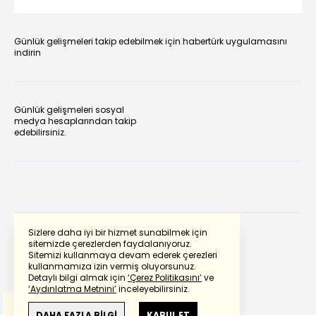
Günlük gelişmeleri takip edebilmek için habertürk uygulamasını
indirin
Günlük gelişmeleri sosyal
medya hesaplarından takip
edebilirsiniz.
Sizlere daha iyi bir hizmet sunabilmek için
sitemizde çerezlerden faydalanıyoruz.
Sitemizi kullanmaya devam ederek çerezleri
Powered by
Translate
kullanmamıza izin vermiş oluyorsunuz.
Detaylı bilgi almak için
‘Çerez Politikasını’
ve
‘Aydınlatma Metnini’
inceleyebilirsiniz.
Bu çeviride
Google Translete
kullanılmıştır.
Anlam ve çeviri hatalarından
haberturk.com
DAHA FAZLA BİLGİ
KABUL ET