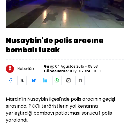
Yüklendi
:
100.00%
Sesi
Oynatma
Aç
Hızı
Nusaybin'de polis aracına
bombalı tuzak
Giriş:
04 Ağustos 2015 - 08:53
Habertürk
Güncelleme:
11 Eylül 2024 - 10:11
Mardin'in Nusaybin İlçesi'nde polis aracının geçişi
sırasında, PKK'lı teröristlerin yol kenarına
yerleştirdiği bombayı patlatması sonucu 1 polis
yaralandı.