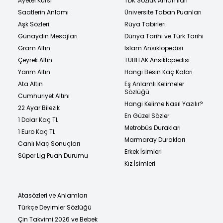
Ayetel Kürsi
TDK Sözlük Anlamları
Saatlerin Anlamı
Üniversite Taban Puanları
Aşk Sözleri
Rüya Tabirleri
Günaydın Mesajları
Dünya Tarihi ve Türk Tarihi
Gram Altın
İslam Ansiklopedisi
Çeyrek Altın
TÜBİTAK Ansiklopedisi
Yarım Altın
Hangi Besin Kaç Kalori
Ata Altın
Eş Anlamlı Kelimeler
Sözlüğü
Cumhuriyet Altını
Hangi Kelime Nasıl Yazılır?
22 Ayar Bilezik
En Güzel Sözler
1 Dolar Kaç TL
Metrobüs Durakları
1 Euro Kaç TL
Marmaray Durakları
Canlı Maç Sonuçları
Erkek İsimleri
Süper Lig Puan Durumu
Kız İsimleri
Atasözleri ve Anlamları
Türkçe Deyimler Sözlüğü
Çin Takvimi 2026 ve Bebek