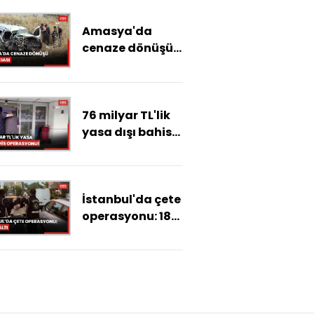
Amasya'da
cenaze dönüşü
aile faciası
76 milyar TL'lik
yasa dışı bahis
operasyonu!
İstanbul'da çete
operasyonu: 18
gözaltı