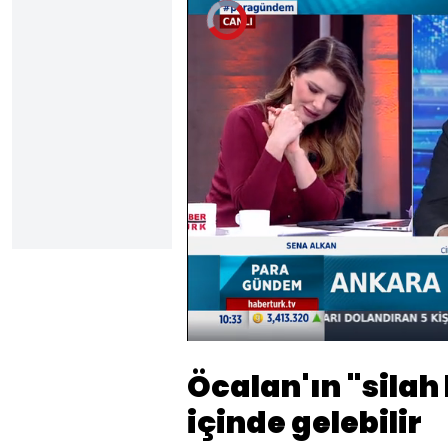
Video
Oynatıcısı
yükleniyor.
Yüklendi
:
6.19%
Sesi
Aç
Öcalan'ın "silah
içinde gelebilir