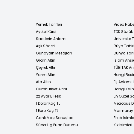
Yemek Tarifleri
Video Habe
Ayetel Kürsi
TDK Sözlük
i
Saatlerin Anlamı
Üniversite
Aşk Sözleri
Rüya Tabirl
Günaydın Mesajları
Dünya Tarih
Gram Altın
İslam Ansi
Çeyrek Altın
TÜBİTAK An
Yarım Altın
Hangi Besi
Ata Altın
Eş Anlamlı 
Cumhuriyet Altını
Hangi Kelim
22 Ayar Bilezik
En Güzel Sö
1 Dolar Kaç TL
Metrobüs D
1 Euro Kaç TL
Marmaray D
Canlı Maç Sonuçları
Erkek İsimle
Süper Lig Puan Durumu
Kız İsimleri