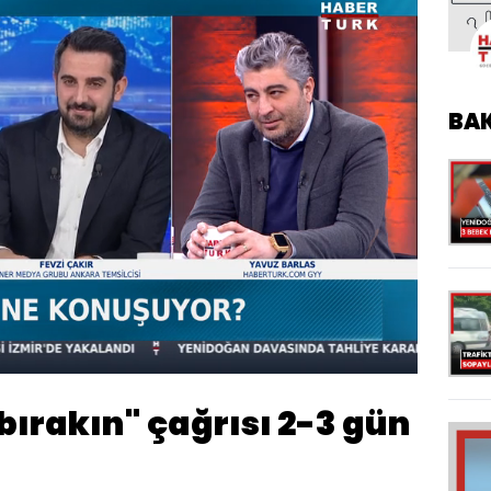
BA
Oynatma
Hızı
 bırakın" çağrısı 2-3 gün