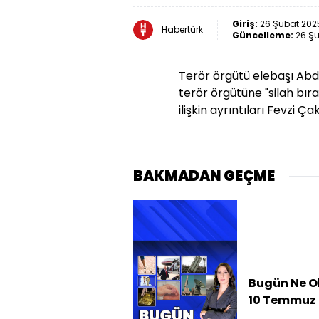
Giriş:
26 Şubat 2025
Habertürk
Güncelleme:
26 Şu
Terör örgütü elebaşı Abdu
terör örgütüne "silah bır
ilişkin ayrıntıları Fevzi Çak
BAKMADAN GEÇME
Bugün Ne O
10 Temmuz
haberleri: