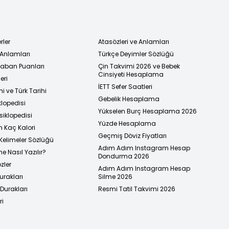
rler
Atasözleri ve Anlamları
 Anlamları
Türkçe Deyimler Sözlüğü
 Taban Puanları
Çin Takvimi 2026 ve Bebek
Cinsiyeti Hesaplama
eri
İETT Sefer Saatleri
i ve Türk Tarihi
Gebelik Hesaplama
klopedisi
Yükselen Burç Hesaplama 2026
siklopedisi
Yüzde Hesaplama
n Kaç Kalori
Geçmiş Döviz Fiyatları
Kelimeler Sözlüğü
Adım Adım Instagram Hesap
e Nasıl Yazılır?
Dondurma 2026
zler
Adım Adım Instagram Hesap
urakları
Silme 2026
urakları
Resmi Tatil Takvimi 2026
ri