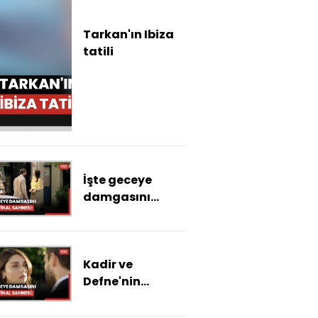
Tarkan'ın Ibiza
tatili
İşte geceye
damgasını
vuran final
sahnesi;
Kadir ve
Defne'nin
duygusal
yüzleşmesi;