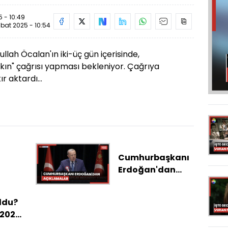
 - 10:49
bat 2025 - 10:54
llah Öcalan'ın iki-üç gün içerisinde,
akın" çağrısı yapması bekleniyor. Çağrıya
ır aktardı...
Cumhurbaşkanı
Erdoğan'dan
açıklamalar
ldu?
 2026