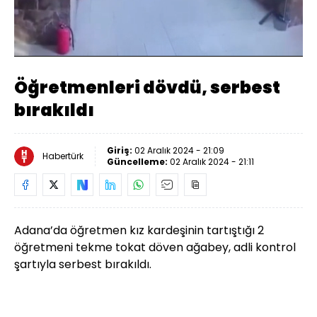
Yüklendi
:
28.92%
Sesi
Oynatma
Aç
Hızı
Öğretmenleri dövdü, serbest
bırakıldı
Giriş:
02 Aralık 2024 - 21:09
Habertürk
Güncelleme:
02 Aralık 2024 - 21:11
Adana’da öğretmen kız kardeşinin tartıştığı 2
öğretmeni tekme tokat döven ağabey, adli kontrol
şartıyla serbest bırakıldı.