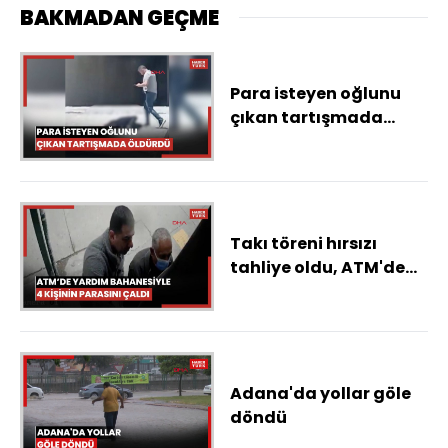
BAKMADAN GEÇME
Para isteyen oğlunu
çıkan tartışmada
öldürdü, cesedinin
başında polisi bekledi
Takı töreni hırsızı
tahliye oldu, ATM'de
yardım bahanesiyle 4
kişinin parasını çaldı
Adana'da yollar göle
döndü