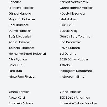
Haberler
Namaz Vakitleri 2026
Ekonomi Haberleri
Cuma Namazı Vakitleri
Güncel Haberler
Nöbetçi Eczaneler
Magazin Haberleri
İstiklal Marşı
Spor Haberleri
E Okul VBS
Dünya Haberleri
E Devlet Giriş
Sağlık Haberleri
Günlük Burç Yorumları
Kadın Haberleri
Son Depremler
Teknoloji Haberleri
Hava Durumu
Memur ve Emekli Haberleri
Yol Durumu
Altın Fiyatları
2026 Dünya Kupası
Dolar Kuru
Astroloji
Euro Kuru
Instagram Dondurma
Kripto Para Fiyatları
Instagram Silme
Yemek Tarifleri
Video Haberler
Ayetel Kürsi
TDK Sözlük Anlamları
Saatlerin Anlamı
Üniversite Taban Puanları