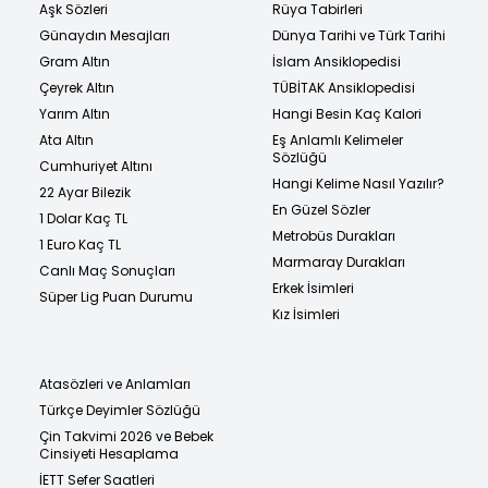
Aşk Sözleri
Rüya Tabirleri
Günaydın Mesajları
Dünya Tarihi ve Türk Tarihi
Gram Altın
İslam Ansiklopedisi
Çeyrek Altın
TÜBİTAK Ansiklopedisi
Yarım Altın
Hangi Besin Kaç Kalori
Ata Altın
Eş Anlamlı Kelimeler
Sözlüğü
Cumhuriyet Altını
Hangi Kelime Nasıl Yazılır?
22 Ayar Bilezik
En Güzel Sözler
1 Dolar Kaç TL
Metrobüs Durakları
1 Euro Kaç TL
Marmaray Durakları
Canlı Maç Sonuçları
Erkek İsimleri
Süper Lig Puan Durumu
Kız İsimleri
Atasözleri ve Anlamları
Türkçe Deyimler Sözlüğü
Çin Takvimi 2026 ve Bebek
Cinsiyeti Hesaplama
İETT Sefer Saatleri