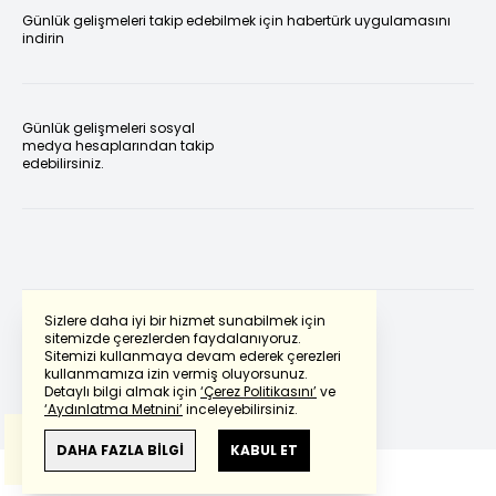
Günlük gelişmeleri takip edebilmek için habertürk uygulamasını
indirin
Günlük gelişmeleri sosyal
medya hesaplarından takip
edebilirsiniz.
Sizlere daha iyi bir hizmet sunabilmek için
sitemizde çerezlerden faydalanıyoruz.
Sitemizi kullanmaya devam ederek çerezleri
Powered by
Translate
kullanmamıza izin vermiş oluyorsunuz.
Detaylı bilgi almak için
‘Çerez Politikasını’
ve
‘Aydınlatma Metnini’
inceleyebilirsiniz.
Bu çeviride
Google Translete
kullanılmıştır.
Anlam ve çeviri hatalarından
haberturk.com
DAHA FAZLA BİLGİ
KABUL ET
sorumlu değildir.