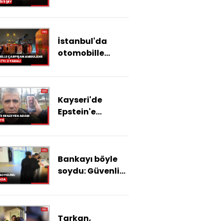
şaşırdığı 5 şey
İstanbul'da
otomobille
çarpışarak
takla atan
ambulanstaki 3
Kayseri'de
kişi yaralandı
Epstein'e
benzeyen adam
isyan etti
Bankayı böyle
soydu: Güvenlik
kamerası
görüntüleri
ortaya çıktı
Tarkan,