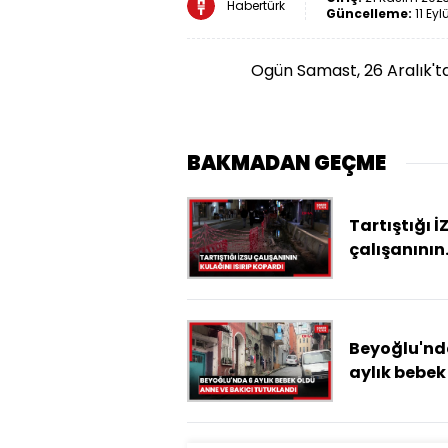
Habertürk
Güncelleme:
11 Eyl
Ogün Samast, 26 Aralık't
BAKMADAN GEÇME
Tartıştığı İ
çalışanının
kulağını ısı
kopardı
Beyoğlu'nd
aylık bebek
anne ve bak
tutuklandı