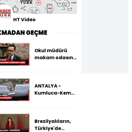
HT Video
KMADAN GEÇME
Okul müdürü
makam odasını
koridora taşıdı
ANTALYA -
Kumluca-Kemer
kara yolu göçük
ve heyelan
nedeniyle
Brezilyalıların,
kısmen ulaşıma
Türkiye'de
kapatıldı