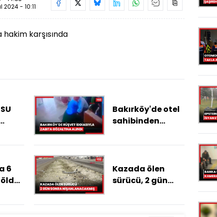
ül 2024 - 10:11
a hakim karşısında
ZSU
Bakırköy'de otel
sahibinden
rıp
rüşvet aldığı
iddia edilen
zabıta gözaltına
alındı / Görüntü
a 6
Kazada ölen
eklendi
 öldü;
sürücü, 2 gün
ıcı
sonra
nişanlanacakmış