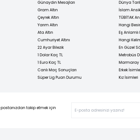
Günaydın Mesajları
Dünya Tarih
Gram Altın
İslam Ansi
Çeyrek Altın
TÜBİTAK An
Yarım Altın
Hangi Besi
Ata Altın
Eş Anlamlı 
Cumhuriyet Altını
Hangi Kelim
22 Ayar Bilezik
En Güzel Sö
1 Dolar Kaç TL
Metrobüs D
1 Euro Kaç TL
Marmaray D
Canlı Maç Sonuçları
Erkek İsimle
Süper Lig Puan Durumu
Kız İsimleri
-postanızdan takip etmek için