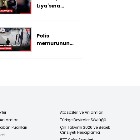
Liya'sına
kavuştu
Polis
memurunun
hayatını
kaybettiği
kavganın
görüntüleri
ortaya çıktı
rler
Atasözleri ve Anlamları
 Anlamları
Türkçe Deyimler Sözlüğü
 Taban Puanları
Çin Takvimi 2026 ve Bebek
Cinsiyeti Hesaplama
eri
İETT Sefer Saatleri