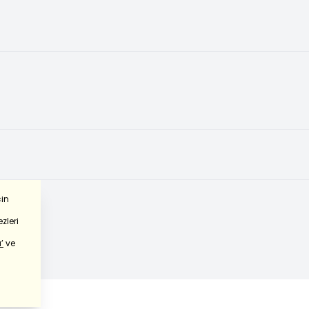
çin
zleri
’
ve