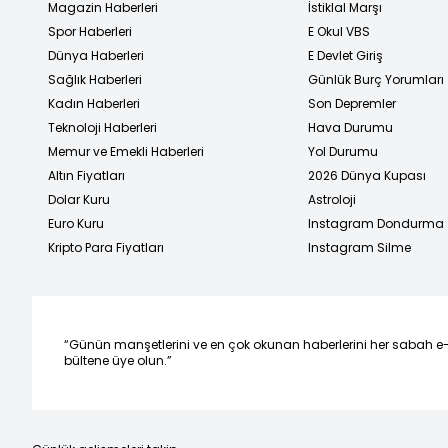
Magazin Haberleri
İstiklal Marşı
Spor Haberleri
E Okul VBS
Dünya Haberleri
E Devlet Giriş
Sağlık Haberleri
Günlük Burç Yorumları
Kadın Haberleri
Son Depremler
Teknoloji Haberleri
Hava Durumu
Memur ve Emekli Haberleri
Yol Durumu
Altın Fiyatları
2026 Dünya Kupası
Dolar Kuru
Astroloji
Euro Kuru
Instagram Dondurma
Kripto Para Fiyatları
Instagram Silme
“Günün manşetlerini ve en çok okunan haberlerini her sabah e
bültene üye olun.”