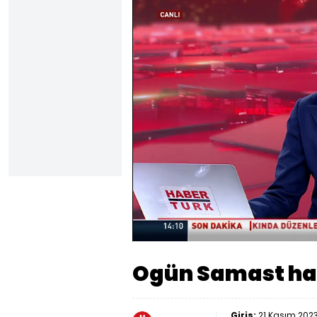
Yüklendi
:
46.59%
Sesi
Aç
Ogün Samast ha
Giriş:
21 Kasım 2023