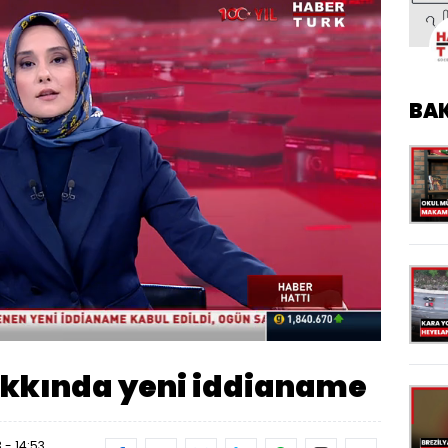
BA
Oynatma
Hızı
kkında yeni iddianame
 - 14:53