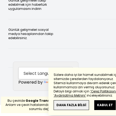
Günlük gelişmeleri takip
edebilmek için habertürk
uygulamasını indirin
Günlük gelişmeleri sosyal
medya hesaplarından takip
edebilirsiniz.
Sizlere daha iyi bir hizmet sunabilmek i
sitemizde çerezlerden faydalanıyoruz.
Powered by
Translate
Sitemizi kullanmaya devam ederek çere
kullanmamıza izin vermiş oluyorsunuz.
Detaylı bilgi almak için
‘Çerez Politikasını
‘Aydınlatma Metnini’
inceleyebilirsiniz.
Bu çeviride
Google Translete
kullanılmıştır.
Anlam ve çeviri hatalarından
haberturk.com
DAHA FAZLA BİLGİ
KABUL ET
sorumlu değildir.