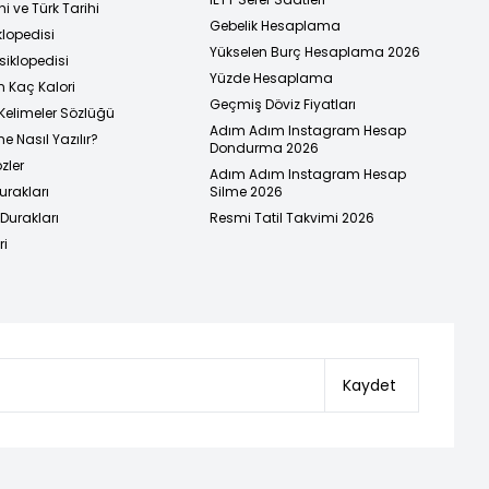
i ve Türk Tarihi
Gebelik Hesaplama
klopedisi
Yükselen Burç Hesaplama 2026
siklopedisi
Yüzde Hesaplama
n Kaç Kalori
Geçmiş Döviz Fiyatları
Kelimeler Sözlüğü
Adım Adım Instagram Hesap
e Nasıl Yazılır?
Dondurma 2026
zler
Adım Adım Instagram Hesap
urakları
Silme 2026
urakları
Resmi Tatil Takvimi 2026
ri
Kaydet