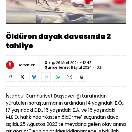
Yüklendi
:
100.00%
Sesi
Oynatma
480
Aç
Hızı
Öldüren dayak davasında 2
tahliye
Giriş:
26 Mart 2024 - 12:48
Habertürk
Güncelleme:
11 Eylül 2024 - 10:11
İstanbul Cumhuriyet Başsavcılığı tarafından
yürütülen soruşturmanın ardından 14 yaşındaki E.Ö.,
17 yaşındaki E.D., 16 yaşındaki E.A. ve 15 yaşındaki
M.E.D. hakkında “Kasten öldürme" suçundan dava
açıldı. 25 Ağustos 2023'te meydana gelen olay anına
ait görüntülerin anlatıldığı iddianamede, Abdullah