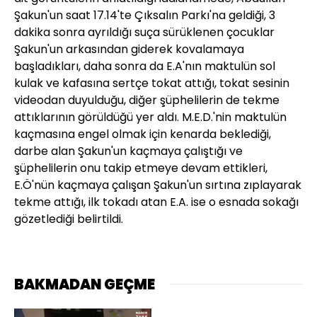
Şakun'un saat 17.14'te Çıksalın Parkı'na geldiği, 3
dakika sonra ayrıldığı suça sürüklenen çocuklar
Şakun'un arkasından giderek kovalamaya
başladıkları, daha sonra da E.A'nın maktulün sol
kulak ve kafasına sertçe tokat attığı, tokat sesinin
videodan duyulduğu, diğer şüphelilerin de tekme
attıklarının görüldüğü yer aldı. M.E.D.'nin maktulün
kaçmasına engel olmak için kenarda beklediği,
darbe alan Şakun'un kaçmaya çalıştığı ve
şüphelilerin onu takip etmeye devam ettikleri,
E.Ö'nün kaçmaya çalışan Şakun'un sırtına zıplayarak
tekme attığı, ilk tokadı atan E.A. ise o esnada sokağı
gözetlediği belirtildi.
BAKMADAN GEÇME