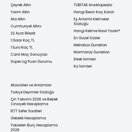
Çeyrek Altın
TÜBİTAK Ansiklopedisi
Yarım Altın
Hangi Besin Kaç Kalori
Ata Altın
Eş Anlamlı Kelimeler
Sözlüğü
Cumhuriyet Altını
Hangi Kelime Nasıl Yazılır?
22 Ayar Bilezik
En Güzel Sözler
1 Dolar Kaç TL
Metrobüs Durakları
1 Euro Kaç TL
Marmaray Durakları
Canlı Maç Sonuçları
Erkek İsimleri
Süper Lig Puan Durumu
Kız İsimleri
Atasözleri ve Anlamları
Türkçe Deyimler Sözlüğü
Çin Takvimi 2026 ve Bebek
Cinsiyeti Hesaplama
İETT Sefer Saatleri
Gebelik Hesaplama
Yükselen Burç Hesaplama
2026