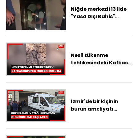
Niğde merkezli 13 ilde
"Yasa Dışı Bahis"
operasyonu: 31
tutuklama
Nesli tükenme
tehlikesindeki Kafkas
burunlu engerek
Bolu'da
İzmir'de bir kişinin
burun ameliyatı
sonrası ölümüne ilişkin
inceleme başlatıldı