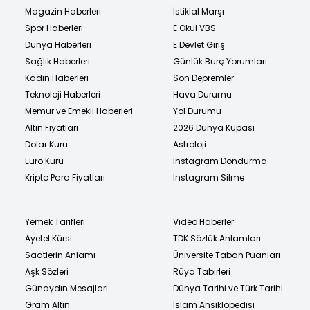
Magazin Haberleri
İstiklal Marşı
Spor Haberleri
E Okul VBS
Dünya Haberleri
E Devlet Giriş
Sağlık Haberleri
Günlük Burç Yorumları
Kadın Haberleri
Son Depremler
Teknoloji Haberleri
Hava Durumu
Memur ve Emekli Haberleri
Yol Durumu
Altın Fiyatları
2026 Dünya Kupası
Dolar Kuru
Astroloji
Euro Kuru
Instagram Dondurma
Kripto Para Fiyatları
Instagram Silme
Yemek Tarifleri
Video Haberler
Ayetel Kürsi
TDK Sözlük Anlamları
Saatlerin Anlamı
Üniversite Taban Puanları
Aşk Sözleri
Rüya Tabirleri
Günaydın Mesajları
Dünya Tarihi ve Türk Tarihi
Gram Altın
İslam Ansiklopedisi