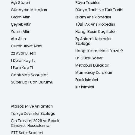
Aşk Sözleri
Rüya Tabirleri
Günaydın Mesajları
Dünya Tarihi ve Türk Tarihi
Gram Altın
İslam Ansiklopedisi
Çeyrek Altın
TÜBİTAK Ansiklopedisi
Yarım Altın
Hangi Besin Kaç Kalori
Ata Altın
Eş Anlamlı Kelimeler
Sözlüğü
Cumhuriyet Altını
Hangi Kelime Nasıl Yazılır?
22 Ayar Bilezik
En Güzel Sözler
1 Dolar Kaç TL
Metrobüs Durakları
1 Euro Kaç TL
Marmaray Durakları
Canlı Maç Sonuçları
Erkek İsimleri
Süper Lig Puan Durumu
Kız İsimleri
Atasözleri ve Anlamları
Türkçe Deyimler Sözlüğü
Çin Takvimi 2026 ve Bebek
Cinsiyeti Hesaplama
İETT Sefer Saatleri