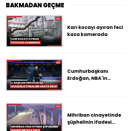
BAKMADAN GEÇME
Karı kocayı ayıran feci
kaza kamerada
Cumhurbaşkanı
Erdoğan, NBA'in
efsane yıldızlarından
Shaquille O'Neal ile bir
araya geldi
Mihriban cinayetinde
şüphelinin ifadesi
ortaya çıktı