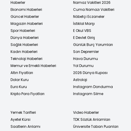
Haberler
Namaz Vakitleri 2026
Ekonomi Haberleri
Cuma Namazı Vakitleri
Güncel Haberler
Nöbetçi Eczaneler
Magazin Haberleri
İstiklal Marşı
Spor Haberleri
E Okul VBS
Dünya Haberleri
E Devlet Giriş
Sağlık Haberleri
Günlük Burç Yorumları
Kadın Haberleri
Son Depremler
Teknoloji Haberleri
Hava Durumu
Memur ve Emekli Haberleri
Yol Durumu
Altın Fiyatları
2026 Dünya Kupası
Dolar Kuru
Astroloji
Euro Kuru
Instagram Dondurma
Kripto Para Fiyatları
Instagram Silme
Yemek Tarifleri
Video Haberler
Ayetel Kürsi
TDK Sözlük Anlamları
Saatlerin Anlamı
Üniversite Taban Puanları