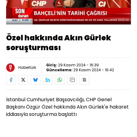
Yüklendi
:
11.65%
Sesi
Oynatma
Aç
Hızı
Özel hakkında Akın Gürlek
soruşturması
Giriş:
29 Kasım 2024 - 16:39
Habertürk
Güncelleme:
29 Kasım 2024 - 16:42
İstanbul Cumhuriyet Başsavcılığı, CHP Genel
Başkanı Özgür Özel hakkında Akın Gürlek'e hakaret
iddiasıyla soruşturma başlattı