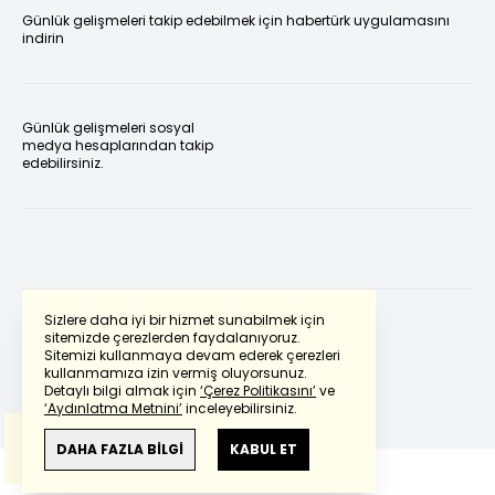
Günlük gelişmeleri takip edebilmek için habertürk uygulamasını
indirin
Günlük gelişmeleri sosyal
medya hesaplarından takip
edebilirsiniz.
Sizlere daha iyi bir hizmet sunabilmek için
sitemizde çerezlerden faydalanıyoruz.
Sitemizi kullanmaya devam ederek çerezleri
Powered by
Translate
kullanmamıza izin vermiş oluyorsunuz.
Detaylı bilgi almak için
‘Çerez Politikasını’
ve
‘Aydınlatma Metnini’
inceleyebilirsiniz.
Bu çeviride
Google Translete
kullanılmıştır.
Anlam ve çeviri hatalarından
haberturk.com
DAHA FAZLA BİLGİ
KABUL ET
sorumlu değildir.