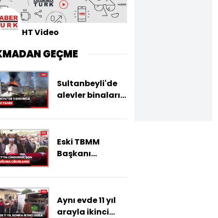
HT Video
KMADAN GEÇME
Sultanbeyli'de
alevler binaları
sardı: İki evin
çatısı küle
döndü
Eski TBMM
Başkanı
Hüsamettin
Cindoruk son
yolculuğuna
Aynı evde 11 yıl
uğurlandı
arayla ikinci