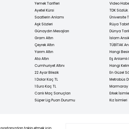
Yemek Tarifleri
Video Habe
Ayetel Kürsi
TDK Sözlük
i
Saatlerin Anlamı
Üniversite
Aşk Sözleri
Rüya Tabirl
Günaydın Mesajları
Dünya Tarih
Gram Altın
İslam Ansi
Çeyrek Altın
TÜBİTAK An
Yarım Altın
Hangi Besi
Ata Altın
Eş Anlamlı 
Cumhuriyet Altını
Hangi Kelim
22 Ayar Bilezik
En Güzel Sö
1 Dolar Kaç TL
Metrobüs D
1 Euro Kaç TL
Marmaray D
Canlı Maç Sonuçları
Erkek İsimle
Süper Lig Puan Durumu
Kız İsimleri
-postanızdan takip etmek için