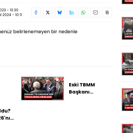
23 - 13:30
ül 2024 - 10:11
 henüz belirlenemeyen bir nedenle
Eski TBMM
Başkanı
Hüsamettin
Cindoruk son
ldu?
yolculuğuna
26'nın
uğurlandı
n'a