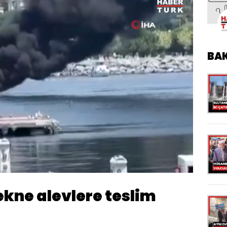
BA
Oynatma
Hızı
ekne alevlere teslim