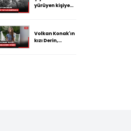
yürüyen kişiye
otomobilin
çarpması
kamerada
Volkan Konak'ın
kızı Derin,
babasının izinde