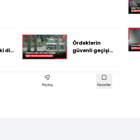
ası,
'da
emi
Ördeklerin
ki dip
güvenli geçişi
izliği
için trafik
durduruldu
ledi
Paylaş
Favoriler