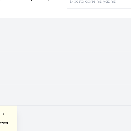
çin
zleri