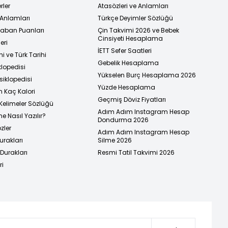
rler
Atasözleri ve Anlamları
 Anlamları
Türkçe Deyimler Sözlüğü
 Taban Puanları
Çin Takvimi 2026 ve Bebek
Cinsiyeti Hesaplama
eri
İETT Sefer Saatleri
i ve Türk Tarihi
Gebelik Hesaplama
klopedisi
Yükselen Burç Hesaplama 2026
siklopedisi
Yüzde Hesaplama
n Kaç Kalori
Geçmiş Döviz Fiyatları
Kelimeler Sözlüğü
Adım Adım Instagram Hesap
e Nasıl Yazılır?
Dondurma 2026
zler
Adım Adım Instagram Hesap
urakları
Silme 2026
urakları
Resmi Tatil Takvimi 2026
ri