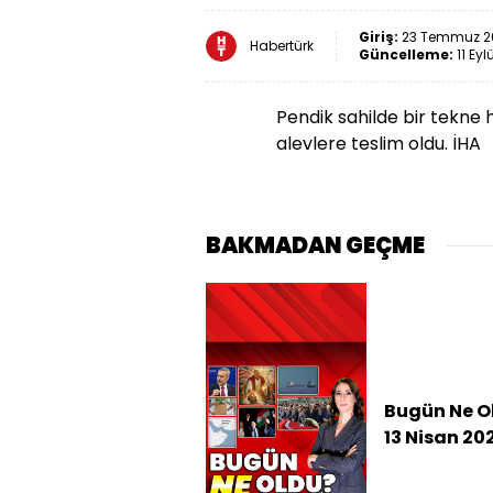
Giriş:
23 Temmuz 20
Habertürk
Güncelleme:
11 Eyl
Pendik sahilde bir tekne
alevlere teslim oldu. İHA
BAKMADAN GEÇME
Bugün Ne O
13 Nisan 20
haberleri:
ABD'den İra