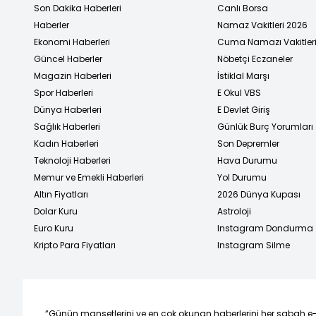
Son Dakika Haberleri
Canlı Borsa
Haberler
Namaz Vakitleri 2026
Ekonomi Haberleri
Cuma Namazı Vakitler
Güncel Haberler
Nöbetçi Eczaneler
Magazin Haberleri
İstiklal Marşı
Spor Haberleri
E Okul VBS
Dünya Haberleri
E Devlet Giriş
Sağlık Haberleri
Günlük Burç Yorumları
Kadın Haberleri
Son Depremler
Teknoloji Haberleri
Hava Durumu
Memur ve Emekli Haberleri
Yol Durumu
Altın Fiyatları
2026 Dünya Kupası
Dolar Kuru
Astroloji
Euro Kuru
Instagram Dondurma
Kripto Para Fiyatları
Instagram Silme
“Günün manşetlerini ve en çok okunan haberlerini her sabah e