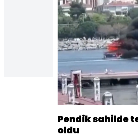
Yüklendi
:
30.10%
Sesi
Aç
Pendik sahilde t
oldu