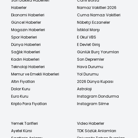
Son Dakika Haberleri
Canlı Borsa
Haberler
Namaz Vakitleri 2026
Ekonomi Haberleri
Cuma Namazı Vakitleri
Güncel Haberler
Nöbetçi Eczaneler
Magazin Haberleri
İstiklal Marşı
Spor Haberleri
E Okul VBS
Dünya Haberleri
E Devlet Giriş
Sağlık Haberleri
Günlük Burç Yorumları
Kadın Haberleri
Son Depremler
Teknoloji Haberleri
Hava Durumu
Memur ve Emekli Haberleri
Yol Durumu
Altın Fiyatları
2026 Dünya Kupası
Dolar Kuru
Astroloji
Euro Kuru
Instagram Dondurma
Kripto Para Fiyatları
Instagram Silme
Yemek Tarifleri
Video Haberler
Ayetel Kürsi
TDK Sözlük Anlamları