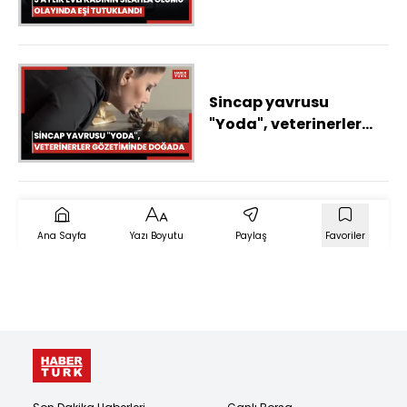
eşi tutuklandı
Sincap yavrusu
"Yoda", veterinerler
gözetiminde doğada
hayatta kalmayı
öğreniyor
Ana Sayfa
Yazı Boyutu
Paylaş
Favoriler