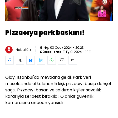
Yüklendi
:
27.95%
Sesi
Oynatma
Aç
Hızı
Pizzacıya park baskını!
Giriş:
03 Ocak 2024 - 20:23
Habertürk
Güncelleme:
11 Eylül 2024 - 10:11
Olay, İstanbul'da meydana geldi. Park yeri
meselesinde öfkelenen 5 kişi, pizzacıyı basıp dehşet
saçtı. Pizzacıyı basan ve saldıran kişiler savcılık
kararıyla serbest bırakıldı. O anlar güvenlik
kamerasına anbean yansıdı.