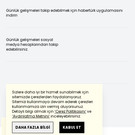
Günlük gelişmeleri takip edebilmek için habertürk uygulamasını
indirin
Günlük gelişmeleri sosyal
medya hesaplarından takip
edebilirsiniz.
Sizlere daha iyi bir hizmet sunabilmek için
sitemizde çerezlerden faydalanıyoruz.
Sitemizi kullanmaya devam ederek çerezleri
Powered by
Translate
kullanmamıza izin vermiş oluyorsunuz.
Detaylı bilgi almak için
‘Çerez Politikasını’
ve
‘Aydınlatma Metnini’
inceleyebilirsiniz.
Bu çeviride
Google Translete
kullanılmıştır.
Anlam ve çeviri hatalarından
haberturk.com
DAHA FAZLA BİLGİ
KABUL ET
sorumlu değildir.