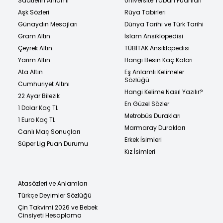
Saatlerin Anlamı
Üniversite Taban Puanları
Aşk Sözleri
Rüya Tabirleri
Günaydın Mesajları
Dünya Tarihi ve Türk Tarihi
Gram Altın
İslam Ansiklopedisi
Çeyrek Altın
TÜBİTAK Ansiklopedisi
Yarım Altın
Hangi Besin Kaç Kalori
Ata Altın
Eş Anlamlı Kelimeler
Sözlüğü
Cumhuriyet Altını
Hangi Kelime Nasıl Yazılır?
22 Ayar Bilezik
En Güzel Sözler
1 Dolar Kaç TL
Metrobüs Durakları
1 Euro Kaç TL
Marmaray Durakları
Canlı Maç Sonuçları
Erkek İsimleri
Süper Lig Puan Durumu
Kız İsimleri
Atasözleri ve Anlamları
Türkçe Deyimler Sözlüğü
Çin Takvimi 2026 ve Bebek
Cinsiyeti Hesaplama