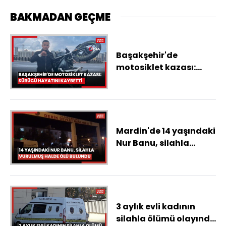
BAKMADAN GEÇME
Başakşehir'de
motosiklet kazası:
Sürücü hayatını
kaybetti
Mardin'de 14 yaşındaki
Nur Banu, silahla
vurulmuş halde ölü
bulundu
3 aylık evli kadının
silahla ölümü olayında