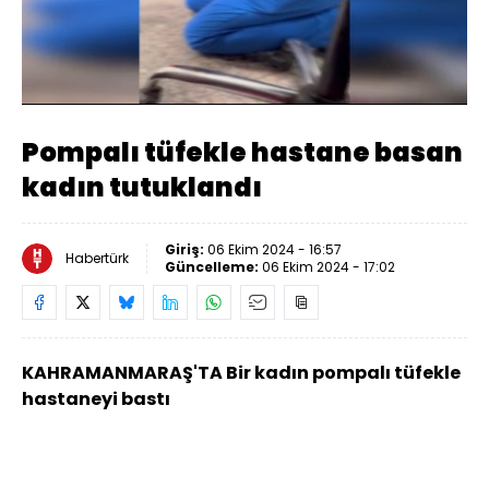
Yüklendi
:
50.08%
Sesi
Oynatma
Aç
Hızı
Pompalı tüfekle hastane basan
kadın tutuklandı
Giriş:
06 Ekim 2024 - 16:57
Habertürk
Güncelleme:
06 Ekim 2024 - 17:02
KAHRAMANMARAŞ'TA Bir kadın pompalı tüfekle
hastaneyi bastı