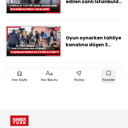
edilen zanlı İstanbulda
bazanın altında
yakalandı
Oyun oynarken tahliye
kanalına düşen 3
yaşındaki Berra
hayatını kaybetti
Ana Sayfa
Yazı Boyutu
Paylaş
Favoriler