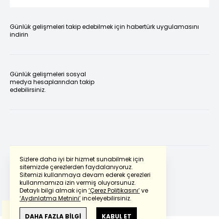
Günlük gelişmeleri takip edebilmek için habertürk uygulamasını
indirin
Günlük gelişmeleri sosyal
medya hesaplarından takip
edebilirsiniz.
Sizlere daha iyi bir hizmet sunabilmek için
sitemizde çerezlerden faydalanıyoruz.
Sitemizi kullanmaya devam ederek çerezleri
Powered by
Translate
kullanmamıza izin vermiş oluyorsunuz.
Detaylı bilgi almak için
‘Çerez Politikasını’
ve
‘Aydınlatma Metnini’
inceleyebilirsiniz.
Bu çeviride
Google Translete
kullanılmıştır.
Anlam ve çeviri hatalarından
haberturk.com
DAHA FAZLA BİLGİ
KABUL ET