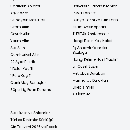
Saatlerin Anlamı
Üniversite Taban Puanları
Aşk Sözleri
Rüya Tabirleri
Günaydın Mesajları
Dünya Tarihi ve Türk Tarihi
Gram Altın
İslam Ansiklopedisi
Çeyrek Altın
TÜBİTAK Ansiklopedisi
Yarım Altın
Hangi Besin Kaç Kalori
Ata Altın
Eş Anlamlı Kelimeler
Sözlüğü
Cumhuriyet Altını
Hangi Kelime Nasıl Yazılır?
22 Ayar Bilezik
En Güzel Sözler
1 Dolar Kaç TL
Metrobüs Durakları
1 Euro Kaç TL
Marmaray Durakları
Canlı Maç Sonuçları
Erkek İsimleri
Süper Lig Puan Durumu
Kız İsimleri
Atasözleri ve Anlamları
Türkçe Deyimler Sözlüğü
Çin Takvimi 2026 ve Bebek