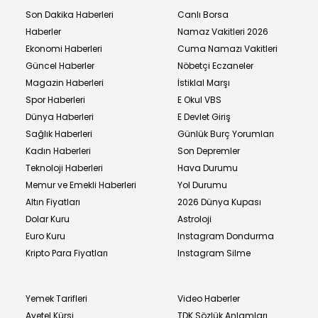
Son Dakika Haberleri
Canlı Borsa
Haberler
Namaz Vakitleri 2026
Ekonomi Haberleri
Cuma Namazı Vakitleri
Güncel Haberler
Nöbetçi Eczaneler
Magazin Haberleri
İstiklal Marşı
Spor Haberleri
E Okul VBS
Dünya Haberleri
E Devlet Giriş
Sağlık Haberleri
Günlük Burç Yorumları
Kadın Haberleri
Son Depremler
Teknoloji Haberleri
Hava Durumu
Memur ve Emekli Haberleri
Yol Durumu
Altın Fiyatları
2026 Dünya Kupası
Dolar Kuru
Astroloji
Euro Kuru
Instagram Dondurma
Kripto Para Fiyatları
Instagram Silme
Yemek Tarifleri
Video Haberler
Ayetel Kürsi
TDK Sözlük Anlamları