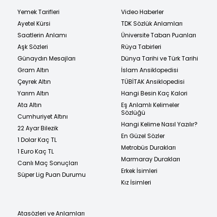
Yemek Tarifleri
Video Haberler
Ayetel Kürsi
TDK Sözlük Anlamları
Saatlerin Anlamı
Üniversite Taban Puanları
Aşk Sözleri
Rüya Tabirleri
Günaydın Mesajları
Dünya Tarihi ve Türk Tarihi
Gram Altın
İslam Ansiklopedisi
Çeyrek Altın
TÜBİTAK Ansiklopedisi
Yarım Altın
Hangi Besin Kaç Kalori
Ata Altın
Eş Anlamlı Kelimeler
Sözlüğü
Cumhuriyet Altını
Hangi Kelime Nasıl Yazılır?
22 Ayar Bilezik
En Güzel Sözler
1 Dolar Kaç TL
Metrobüs Durakları
1 Euro Kaç TL
Marmaray Durakları
Canlı Maç Sonuçları
Erkek İsimleri
Süper Lig Puan Durumu
Kız İsimleri
Atasözleri ve Anlamları