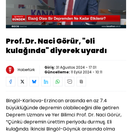
Yüklendi
:
20.43%
Sesi
Oynatma
Aç
Hızı
Prof. Dr. Naci Görür, "eli
kulağında" diyerek uyardı
Giriş:
31 Ağustos 2024 - 17:01
Habertürk
Güncelleme:
11 Eylül 2024 - 10:11
Bingöl-Karlıova-Erzincan arasında en az 7.4
büyüklüğünde depremin olabileceğini dile getiren
Deprem Uzmanı ve Yer Bilimci Prof. Dr. Naci Görür,
“Çünkü depremin ürettim periyodu durmuş. Eli
kulağında. İkincisi Bingöl-Göynük arasında olma