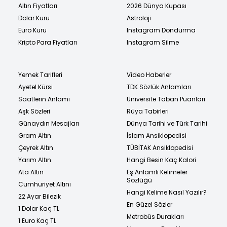
Altın Fiyatları
2026 Dünya Kupası
Dolar Kuru
Astroloji
Euro Kuru
Instagram Dondurma
Kripto Para Fiyatları
Instagram Silme
Yemek Tarifleri
Video Haberler
Ayetel Kürsi
TDK Sözlük Anlamları
Saatlerin Anlamı
Üniversite Taban Puanları
Aşk Sözleri
Rüya Tabirleri
Günaydın Mesajları
Dünya Tarihi ve Türk Tarihi
Gram Altın
İslam Ansiklopedisi
Çeyrek Altın
TÜBİTAK Ansiklopedisi
Yarım Altın
Hangi Besin Kaç Kalori
Ata Altın
Eş Anlamlı Kelimeler
Sözlüğü
Cumhuriyet Altını
Hangi Kelime Nasıl Yazılır?
22 Ayar Bilezik
En Güzel Sözler
1 Dolar Kaç TL
Metrobüs Durakları
1 Euro Kaç TL