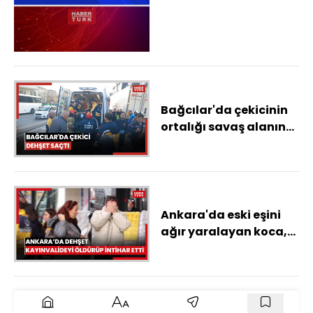
Bağcılar'da çekicinin
ortalığı savaş alanına
çevirdiği anlar
kamerada: 4 yaralı
Ankara'da eski eşini
ağır yaralayan koca,
kayınvaledisini
öldürüp intihar etti