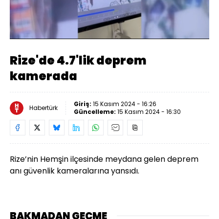
Yüklendi
:
40.87%
Sesi
Oynatma
Aç
Hızı
Rize'de 4.7'lik deprem
kamerada
Giriş:
15 Kasım 2024 - 16:26
Habertürk
Güncelleme:
15 Kasım 2024 - 16:30
Rize’nin Hemşin ilçesinde meydana gelen deprem
anı güvenlik kameralarına yansıdı.
BAKMADAN GEÇME