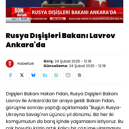
Yüklendi
:
1.76%
Sesi
Oynatma
Aç
Hızı
Rusya Dışişleri Bakanı Lavrov
Ankara'da
Giriş:
24 Şubat 2025 - 12:18
Habertürk
Güncelleme:
24 Şubat 2025 - 12:18
Dışişleri Bakanı Hakan Fidan, Rusya Dışişleri Bakanı
Lavrov ile Ankara'da bir araya geldi. Bakan Fidan,
görüşme sonrası yaptığı açıklamada "Bugün Rusya-
Ukrayna Savaşı'nın üçüncü yıl dönümü. Biz her iki
komşumuzun da barış içinde yaşamasını istiyoruz. Bu
çok boyutlu krizin artık kalıcı bir çözüme ulaşmasını