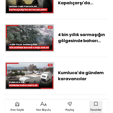
Kapalıçarşı'da
satacaklardı!
4 bin yıllık sarmaşığın
gölgesinde baharı
karşıladılar
Kumluca'da gündem
karavancılar
Ana Sayfa
Yazı Boyutu
Paylaş
Favoriler