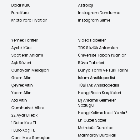
Dolar Kuru
Astroloji
Euro Kuru
Instagram Dondurma
Kripto Para Fiyatları
Instagram Silme
Yemek Tarifleri
Video Haberler
Ayetel Kürsi
TDK Sözlük Anlamları
Saatlerin Anlamı
Üniversite Taban Puanları
Aşk Sözleri
Rüya Tabirleri
Günaydın Mesajları
Dünya Tarihi ve Türk Tarihi
Gram Altın
İslam Ansiklopedisi
Çeyrek Altın
TÜBİTAK Ansiklopedisi
Yarım Altın
Hangi Besin Kaç Kalori
Ata Altın
Eş Anlamlı Kelimeler
Sözlüğü
Cumhuriyet Altını
Hangi Kelime Nasıl Yazılır?
22 Ayar Bilezik
En Güzel Sözler
1 Dolar Kaç TL
Metrobüs Durakları
1 Euro Kaç TL
Marmaray Durakları
Canlı Maç Sonuçları