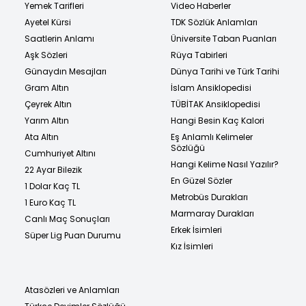
Yemek Tarifleri
Video Haberler
Ayetel Kürsi
TDK Sözlük Anlamları
Saatlerin Anlamı
Üniversite Taban Puanları
Aşk Sözleri
Rüya Tabirleri
Günaydın Mesajları
Dünya Tarihi ve Türk Tarihi
Gram Altın
İslam Ansiklopedisi
Çeyrek Altın
TÜBİTAK Ansiklopedisi
Yarım Altın
Hangi Besin Kaç Kalori
Ata Altın
Eş Anlamlı Kelimeler
Sözlüğü
Cumhuriyet Altını
Hangi Kelime Nasıl Yazılır?
22 Ayar Bilezik
En Güzel Sözler
1 Dolar Kaç TL
Metrobüs Durakları
1 Euro Kaç TL
Marmaray Durakları
Canlı Maç Sonuçları
Erkek İsimleri
Süper Lig Puan Durumu
Kız İsimleri
Atasözleri ve Anlamları