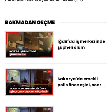
BAKMADAN GEÇME
Iğdır'da iş merkezinde
şüpheli ölüm
Sakarya'da emekli
polis önce eşini, sonra
emlakçıyı öldürdü