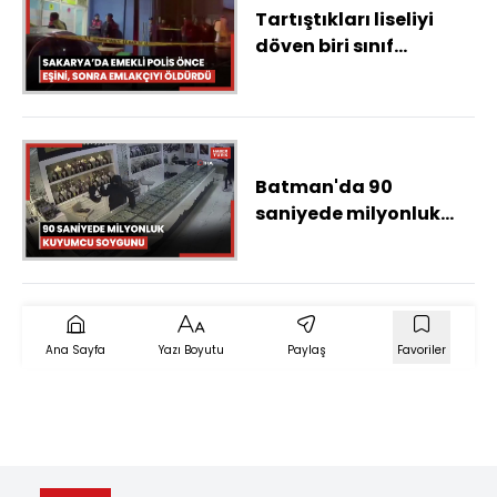
Tartıştıkları liseliyi
döven biri sınıf
arkadaşı 4 öğrenci
tutuklandı
Batman'da 90
saniyede milyonluk
kuyumcu soygunu
kamerada
Ana Sayfa
Yazı Boyutu
Paylaş
Favoriler