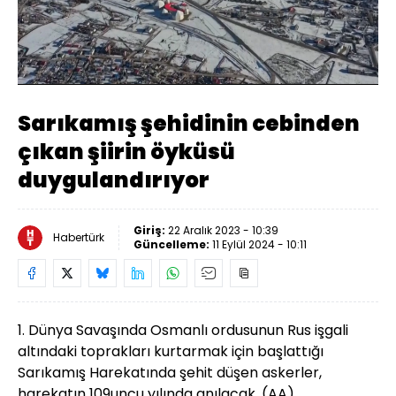
Yüklendi
:
22.92%
Sesi
Oynatma
480
Aç
Hızı
Sarıkamış şehidinin cebinden
çıkan şiirin öyküsü
duygulandırıyor
Giriş:
22 Aralık 2023 - 10:39
Habertürk
Güncelleme:
11 Eylül 2024 - 10:11
1. Dünya Savaşında Osmanlı ordusunun Rus işgali
altındaki toprakları kurtarmak için başlattığı
Sarıkamış Harekatında şehit düşen askerler,
harekatın 109uncu yılında anılacak. (AA)