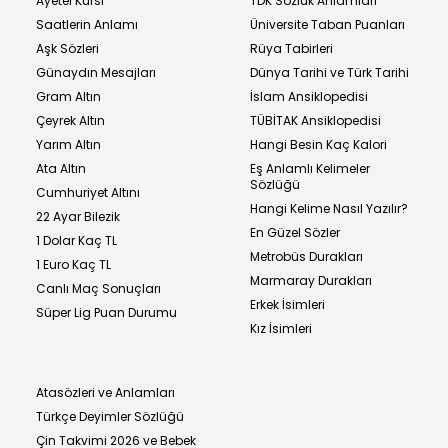
Ayetel Kürsi
TDK Sözlük Anlamları
Saatlerin Anlamı
Üniversite Taban Puanları
Aşk Sözleri
Rüya Tabirleri
Günaydın Mesajları
Dünya Tarihi ve Türk Tarihi
Gram Altın
İslam Ansiklopedisi
Çeyrek Altın
TÜBİTAK Ansiklopedisi
Yarım Altın
Hangi Besin Kaç Kalori
Ata Altın
Eş Anlamlı Kelimeler
Sözlüğü
Cumhuriyet Altını
Hangi Kelime Nasıl Yazılır?
22 Ayar Bilezik
En Güzel Sözler
1 Dolar Kaç TL
Metrobüs Durakları
1 Euro Kaç TL
Marmaray Durakları
Canlı Maç Sonuçları
Erkek İsimleri
Süper Lig Puan Durumu
Kız İsimleri
Atasözleri ve Anlamları
Türkçe Deyimler Sözlüğü
Çin Takvimi 2026 ve Bebek