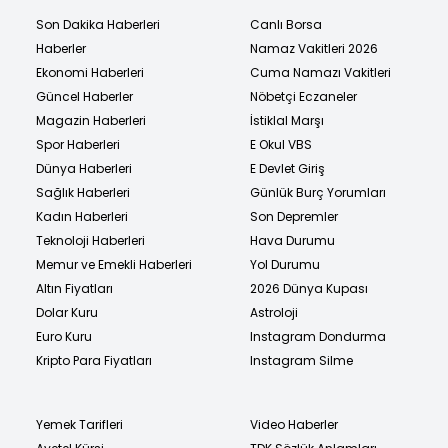
Son Dakika Haberleri
Canlı Borsa
Haberler
Namaz Vakitleri 2026
Ekonomi Haberleri
Cuma Namazı Vakitleri
Güncel Haberler
Nöbetçi Eczaneler
Magazin Haberleri
İstiklal Marşı
Spor Haberleri
E Okul VBS
Dünya Haberleri
E Devlet Giriş
Sağlık Haberleri
Günlük Burç Yorumları
Kadın Haberleri
Son Depremler
Teknoloji Haberleri
Hava Durumu
Memur ve Emekli Haberleri
Yol Durumu
Altın Fiyatları
2026 Dünya Kupası
Dolar Kuru
Astroloji
Euro Kuru
Instagram Dondurma
Kripto Para Fiyatları
Instagram Silme
Yemek Tarifleri
Video Haberler