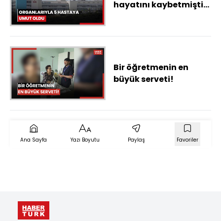
hayatını kaybetmişti,
organları ile 5 hastaya
umut oldu
Bir öğretmenin en
büyük serveti!
Ana Sayfa
Yazı Boyutu
Paylaş
Favoriler