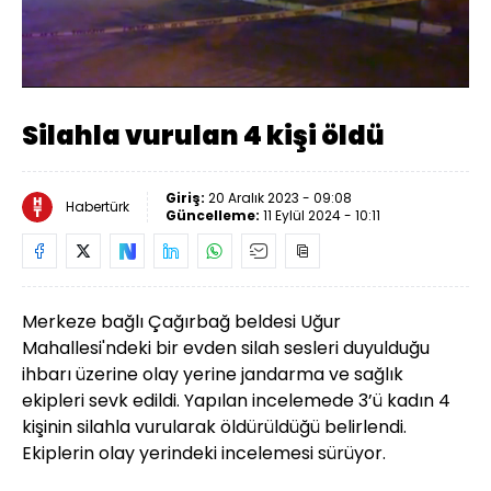
Yüklendi
:
100.00%
Sesi
Oynatma
Aç
Hızı
Silahla vurulan 4 kişi öldü
Giriş:
20 Aralık 2023 - 09:08
Habertürk
Güncelleme:
11 Eylül 2024 - 10:11
Merkeze bağlı Çağırbağ beldesi Uğur
Mahallesi'ndeki bir evden silah sesleri duyulduğu
ihbarı üzerine olay yerine jandarma ve sağlık
ekipleri sevk edildi.
Yapılan incelemede 3’ü kadın 4
kişinin silahla vurularak öldürüldüğü belirlendi.
Ekiplerin olay yerindeki incelemesi sürüyor.