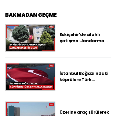
BAKMADAN GEÇME
Eskişehir'de silahlı
çatışma: Jandarma
şehit oldu, saldırgan
öldü
İstanbul Boğazı'ndaki
köprülere Türk
bayrakları asıldı
Üzerine araç sürülerek