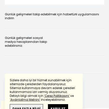
Günlük gelişmeleri takip edebilmek için habertürk uygulamasını
indirin
Günlük gelişmeleri sosyal
medya hesaplarından takip
edebilirsiniz.
Sizlere daha iyi bir hizmet sunabilmek için
sitemizde çerezlerden faydalanıyoruz.
Sitemizi kullanmaya devam ederek çerezleri
Powered by
Translate
kullanmamıza izin vermiş oluyorsunuz.
Detaylı bilgi almak için
‘Çerez Politikasını’
ve
‘Aydınlatma Metnini’
inceleyebilirsiniz.
Bu çeviride
Google Translete
kullanılmıştır.
Anlam ve çeviri hatalarından
haberturk.com
DAHA FAZLA BİLGİ
KABUL ET