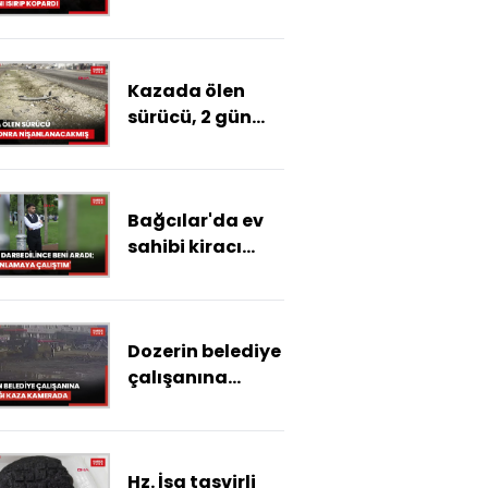
kulağını ısırıp
kopardı
Kazada ölen
sürücü, 2 gün
sonra
nişanlanacakmış
Bağcılar'da ev
sahibi kiracı
kavgasında
kalbinden
bıçaklanan Aziz,
Dozerin belediye
hayatını
çalışanına
kaybetti
çarptığı kaza
kamerada
Hz. İsa tasvirli