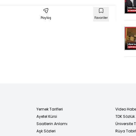
nedeniyle kısmen
ulaşıma
Paylaş
Favoriler
kapatıldı
Yemek Tarifleri
Video Habe
Ayetel Kürsi
TDK Sözlük
i
Saatlerin Anlamı
Üniversite
Aşk Sözleri
Rüya Tabirl