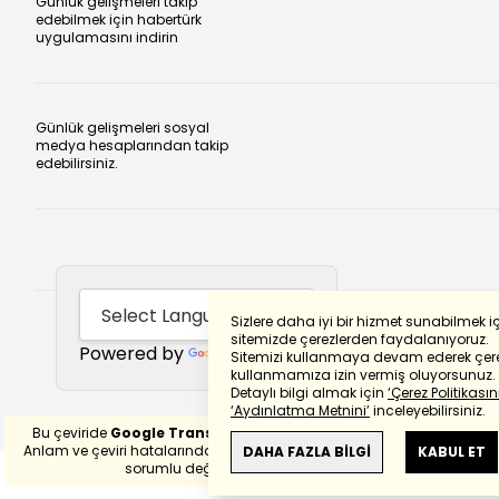
Günlük gelişmeleri takip
edebilmek için habertürk
uygulamasını indirin
Günlük gelişmeleri sosyal
medya hesaplarından takip
edebilirsiniz.
Sizlere daha iyi bir hizmet sunabilmek i
sitemizde çerezlerden faydalanıyoruz.
Powered by
Translate
Sitemizi kullanmaya devam ederek çere
kullanmamıza izin vermiş oluyorsunuz.
Detaylı bilgi almak için
‘Çerez Politikasını
‘Aydınlatma Metnini’
inceleyebilirsiniz.
Bu çeviride
Google Translete
kullanılmıştır.
Anlam ve çeviri hatalarından
haberturk.com
DAHA FAZLA BİLGİ
KABUL ET
sorumlu değildir.