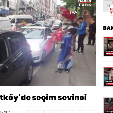
BA
Oynatma
Hızı
utköy'de seçim sevinci
 - 21:16