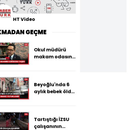
HT Video
KMADAN GEÇME
Okul müdürü
makam odasını
koridora taşıdı
Beyoğlu'nda 6
aylık bebek öldü;
anne ve bakıcı
tutuklandı
Tartıştığı İZSU
çalışanının