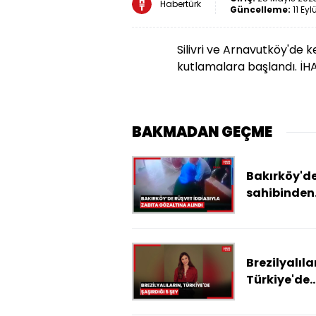
Habertürk
Güncelleme:
11 Eyl
Silivri ve Arnavutköy'de
kutlamalara başlandı. İH
BAKMADAN GEÇME
Bakırköy'de
sahibinden
rüşvet aldı
iddia edile
zabıta göz
alındı / Gö
Brezilyalıla
eklendi
Türkiye'de
şaşırdığı 5 