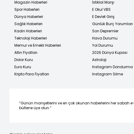
Magazin Haberleri
İstiklal Marşı
Spor Haberleri
E Okul VBS
Dünya Haberleri
E Devlet Giriş
Sağlık Haberleri
Günlük Burç Yorumları
Kadın Haberleri
Son Depremler
Teknoloji Haberleri
Hava Durumu
Memur ve Emekli Haberleri
Yol Durumu
Altın Fiyatları
2026 Dünya Kupası
Dolar Kuru
Astroloji
Euro Kuru
Instagram Dondurma
Kripto Para Fiyatları
Instagram Silme
“Günün manşetlerini ve en çok okunan haberlerini her sabah e
bültene üye olun.”