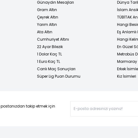
Günaydın Mesajları
Dünya Tarih
Gram Altın
İslam Ansi
Çeyrek Altın
TÜBİTAK An
Yarım Altın
Hangi Besi
Ata Altın
Eş Anlamlı 
Cumhuriyet Altını
Hangi Kelim
22 Ayar Bilezik
En Güzel Sö
1 Dolar Kaç TL
Metrobüs D
1 Euro Kaç TL
Marmaray D
Canlı Maç Sonuçları
Erkek İsimle
Süper Lig Puan Durumu
Kız İsimleri
-postanızdan takip etmek için