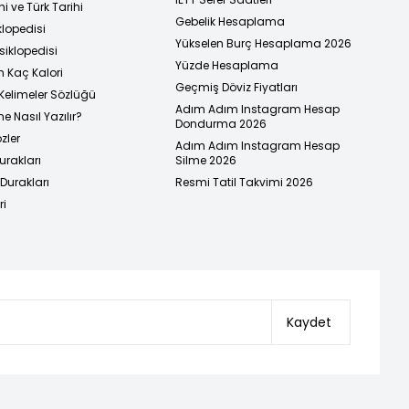
i ve Türk Tarihi
Gebelik Hesaplama
klopedisi
Yükselen Burç Hesaplama 2026
siklopedisi
Yüzde Hesaplama
n Kaç Kalori
Geçmiş Döviz Fiyatları
Kelimeler Sözlüğü
Adım Adım Instagram Hesap
e Nasıl Yazılır?
Dondurma 2026
zler
Adım Adım Instagram Hesap
urakları
Silme 2026
urakları
Resmi Tatil Takvimi 2026
ri
Kaydet