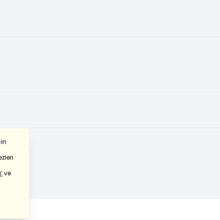
çin
zleri
’
ve