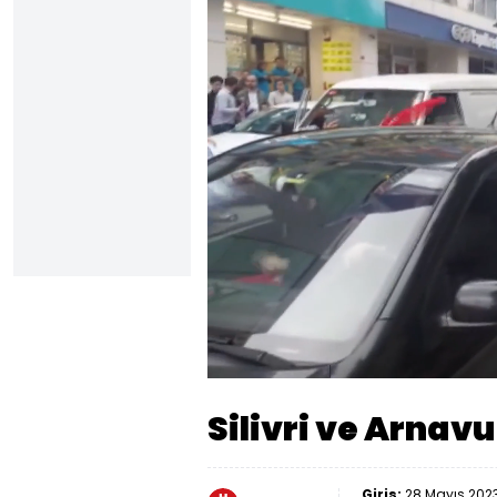
Yüklendi
:
58.87%
Sesi
Aç
Silivri ve Arnav
Giriş:
28 Mayıs 2023