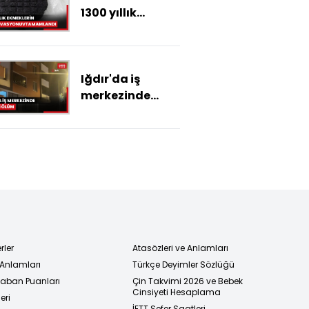
1300 yıllık
ekmeklerin
konservasyonu,
2 yılda
Iğdır'da iş
tamamlandı
merkezinde
şüpheli ölüm
rler
Atasözleri ve Anlamları
 Anlamları
Türkçe Deyimler Sözlüğü
 Taban Puanları
Çin Takvimi 2026 ve Bebek
Cinsiyeti Hesaplama
eri
İETT Sefer Saatleri