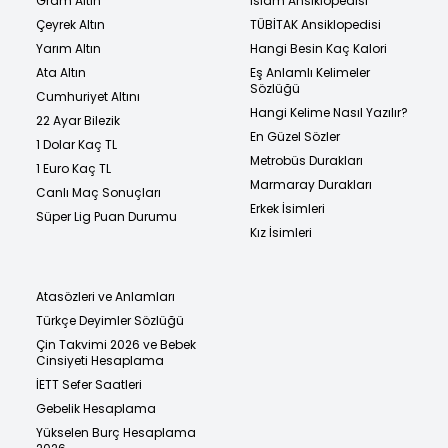
Gram Altın
İslam Ansiklopedisi
Çeyrek Altın
TÜBİTAK Ansiklopedisi
Yarım Altın
Hangi Besin Kaç Kalori
Ata Altın
Eş Anlamlı Kelimeler
Sözlüğü
Cumhuriyet Altını
Hangi Kelime Nasıl Yazılır?
22 Ayar Bilezik
En Güzel Sözler
1 Dolar Kaç TL
Metrobüs Durakları
1 Euro Kaç TL
Marmaray Durakları
Canlı Maç Sonuçları
Erkek İsimleri
Süper Lig Puan Durumu
Kız İsimleri
Atasözleri ve Anlamları
Türkçe Deyimler Sözlüğü
Çin Takvimi 2026 ve Bebek
Cinsiyeti Hesaplama
İETT Sefer Saatleri
Gebelik Hesaplama
Yükselen Burç Hesaplama