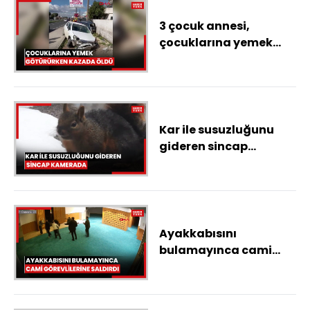
3 çocuk annesi,
çocuklarına yemek
götürürken kazada
öldü
Kar ile susuzluğunu
gideren sincap
kamerada
Ayakkabısını
bulamayınca cami
görevlilerine saldırdı