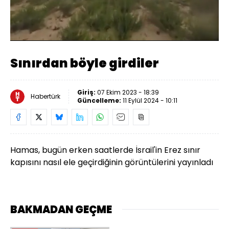
Yüklendi
:
53.05%
Sesi
Oynatma
Aç
Hızı
Sınırdan böyle girdiler
Giriş:
07 Ekim 2023 - 18:39
Habertürk
Güncelleme:
11 Eylül 2024 - 10:11
Hamas, bugün erken saatlerde İsrail'in Erez sınır
kapısını nasıl ele geçirdiğinin görüntülerini yayınladı
BAKMADAN GEÇME