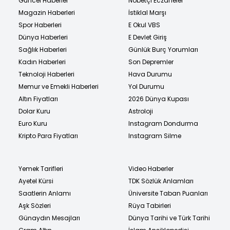
Güncel Haberler
Nöbetçi Eczaneler
Magazin Haberleri
İstiklal Marşı
Spor Haberleri
E Okul VBS
Dünya Haberleri
E Devlet Giriş
Sağlık Haberleri
Günlük Burç Yorumları
Kadın Haberleri
Son Depremler
Teknoloji Haberleri
Hava Durumu
Memur ve Emekli Haberleri
Yol Durumu
Altın Fiyatları
2026 Dünya Kupası
Dolar Kuru
Astroloji
Euro Kuru
Instagram Dondurma
Kripto Para Fiyatları
Instagram Silme
Yemek Tarifleri
Video Haberler
Ayetel Kürsi
TDK Sözlük Anlamları
Saatlerin Anlamı
Üniversite Taban Puanları
Aşk Sözleri
Rüya Tabirleri
Günaydın Mesajları
Dünya Tarihi ve Türk Tarihi