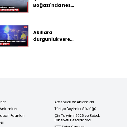
Boğazı'nda nesli
tehlike altındaki
pinalar yeniden
yetişiyor
Akıllara
durgunluk veren
olay: Kaza
sonrası aracına
bakarken
otomobil çarptı
rler
Atasözleri ve Anlamları
 Anlamları
Türkçe Deyimler Sözlüğü
 Taban Puanları
Çin Takvimi 2026 ve Bebek
Cinsiyeti Hesaplama
eri
İETT Sefer Saatleri