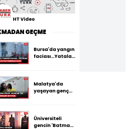
HT Video
KMADAN GEÇME
Bursa'da yangın
faciası...Yatalak
adam alev
kapanında kaldı
Malatya'da
yaşayan genç
kızın köpeği
"Boncuk" ile bağı
yürekleri ısıtıyor
Üniversiteli
gencin 'Batman'