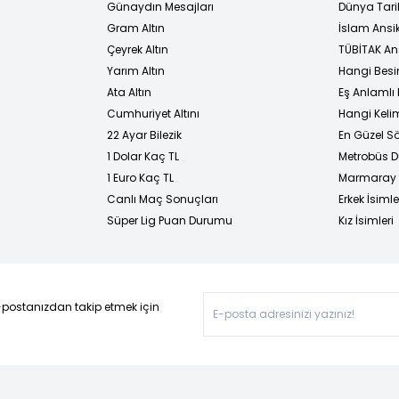
Günaydın Mesajları
Dünya Tarih
Gram Altın
İslam Ansi
Çeyrek Altın
TÜBİTAK An
Yarım Altın
Hangi Besi
Ata Altın
Eş Anlamlı 
Cumhuriyet Altını
Hangi Kelim
22 Ayar Bilezik
En Güzel Sö
1 Dolar Kaç TL
Metrobüs D
1 Euro Kaç TL
Marmaray D
Canlı Maç Sonuçları
Erkek İsimle
Süper Lig Puan Durumu
Kız İsimleri
-postanızdan takip etmek için