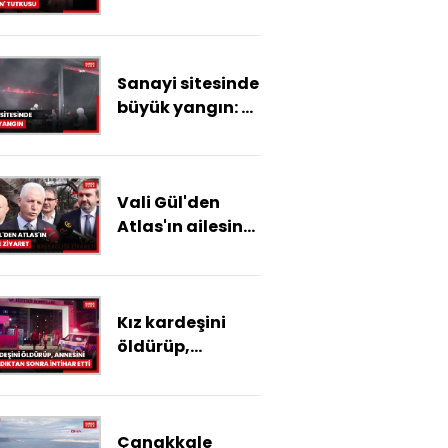
tutkusu
Sanayi sitesinde
büyük yangın: 5
kişi hastaneye
kaldırıldı
Vali Gül'den
Atlas'ın ailesine
ziyaret
Kız kardeşini
öldürüp,
annesini
yaraladıktan
sonra intihar
Çanakkale
etti