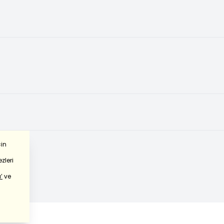
çin
zleri
’
ve