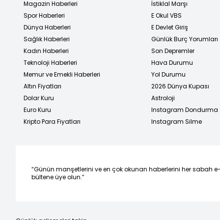
Magazin Haberleri
İstiklal Marşı
Spor Haberleri
E Okul VBS
Dünya Haberleri
E Devlet Giriş
Sağlık Haberleri
Günlük Burç Yorumları
Kadın Haberleri
Son Depremler
Teknoloji Haberleri
Hava Durumu
Memur ve Emekli Haberleri
Yol Durumu
Altın Fiyatları
2026 Dünya Kupası
Dolar Kuru
Astroloji
Euro Kuru
Instagram Dondurma
Kripto Para Fiyatları
Instagram Silme
“Günün manşetlerini ve en çok okunan haberlerini her sabah e
bültene üye olun.”