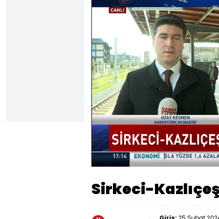
Yüklendi
:
9.70%
Sesi
Aç
Sirkeci-Kazlıçeş
Giriş:
25 Şubat 2024