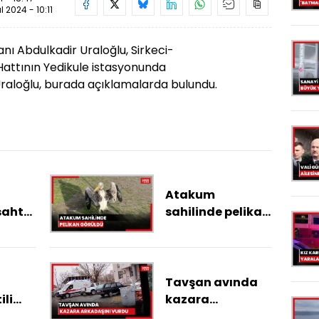
ül 2024 - 10:11
nı Abdulkadir Uraloğlu, Sirkeci-
Hattının Yedikule istasyonunda
raloğlu, burada açıklamalarda bulundu.
Atakum
sahte
sahilinde pelikan
ı'
görüldü
Tavşan avında
ili
kazara
arkadaşını vurdu