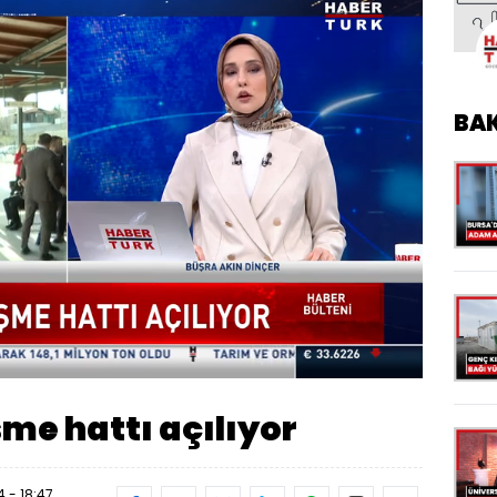
BA
Oynatma
Hızı
me hattı açılıyor
 - 18:47