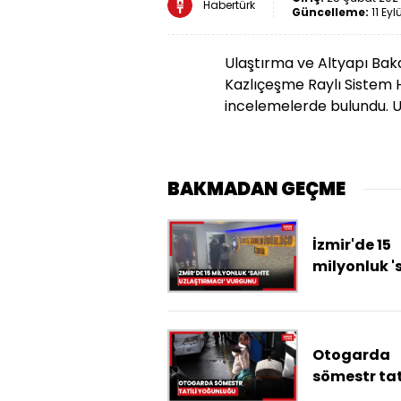
Habertürk
Güncelleme:
11 Eyl
Ulaştırma ve Altyapı Baka
Kazlıçeşme Raylı Sistem 
incelemelerde bulundu. U
BAKMADAN GEÇME
İzmir'de 15
milyonluk '
uzlaştırmac
vurgunu: 15
tutuklama
Otogarda
sömestr tat
yoğunluğu