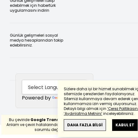
Günlük gelişmeleri takip
edebilmek için habertürk
uygulamasını indirin
Günlük gelişmeleri sosyal
medya hesaplarından takip
edebilirsiniz.
Sizlere daha iyi bir hizmet sunabilmek i
sitemizde çerezlerden faydalanıyoruz.
Powered by
Translate
Sitemizi kullanmaya devam ederek çere
kullanmamıza izin vermiş oluyorsunuz.
Detaylı bilgi almak için
‘Çerez Politikasını
‘Aydınlatma Metnini’
inceleyebilirsiniz.
Bu çeviride
Google Translete
kullanılmıştır.
Anlam ve çeviri hatalarından
haberturk.com
DAHA FAZLA BİLGİ
KABUL ET
sorumlu değildir.