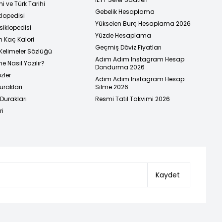
i ve Türk Tarihi
Gebelik Hesaplama
klopedisi
Yükselen Burç Hesaplama 2026
siklopedisi
Yüzde Hesaplama
n Kaç Kalori
Geçmiş Döviz Fiyatları
Kelimeler Sözlüğü
Adım Adım Instagram Hesap
e Nasıl Yazılır?
Dondurma 2026
zler
Adım Adım Instagram Hesap
urakları
Silme 2026
urakları
Resmi Tatil Takvimi 2026
ri
Kaydet