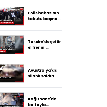
anlar güvenlik
kamerasında
Polis babasının
tabutu başında
gözyaşı döktü
Taksim'de şoför
el frenini
çekmeyi unuttu
turist minibüsü
ağaca çarptı:
Avustralya'da
Ana caddeye
silahlı saldırı
girse katliam
olurdu
Kağıthane'de
baltayla