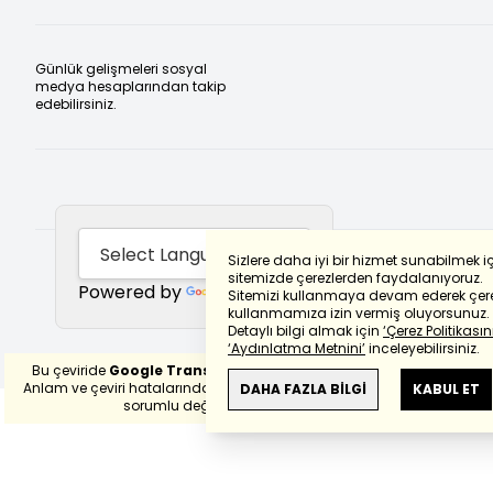
Günlük gelişmeleri sosyal
medya hesaplarından takip
edebilirsiniz.
Sizlere daha iyi bir hizmet sunabilmek i
sitemizde çerezlerden faydalanıyoruz.
Powered by
Translate
Sitemizi kullanmaya devam ederek çere
kullanmamıza izin vermiş oluyorsunuz.
Detaylı bilgi almak için
‘Çerez Politikasını
‘Aydınlatma Metnini’
inceleyebilirsiniz.
Bu çeviride
Google Translete
kullanılmıştır.
Anlam ve çeviri hatalarından
haberturk.com
DAHA FAZLA BİLGİ
KABUL ET
sorumlu değildir.