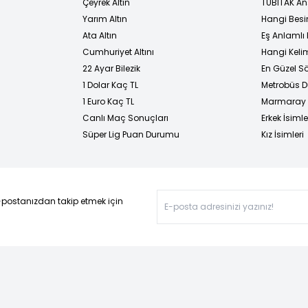
Çeyrek Altın
TÜBİTAK An
Yarım Altın
Hangi Besi
Ata Altın
Eş Anlamlı 
Cumhuriyet Altını
Hangi Kelim
22 Ayar Bilezik
En Güzel Sö
1 Dolar Kaç TL
Metrobüs D
1 Euro Kaç TL
Marmaray D
Canlı Maç Sonuçları
Erkek İsimle
Süper Lig Puan Durumu
Kız İsimleri
-postanızdan takip etmek için