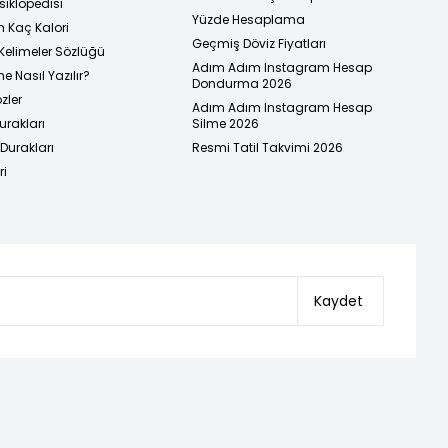
siklopedisi
Yüzde Hesaplama
n Kaç Kalori
Geçmiş Döviz Fiyatları
Kelimeler Sözlüğü
Adım Adım Instagram Hesap
e Nasıl Yazılır?
Dondurma 2026
zler
Adım Adım Instagram Hesap
urakları
Silme 2026
urakları
Resmi Tatil Takvimi 2026
ri
Kaydet