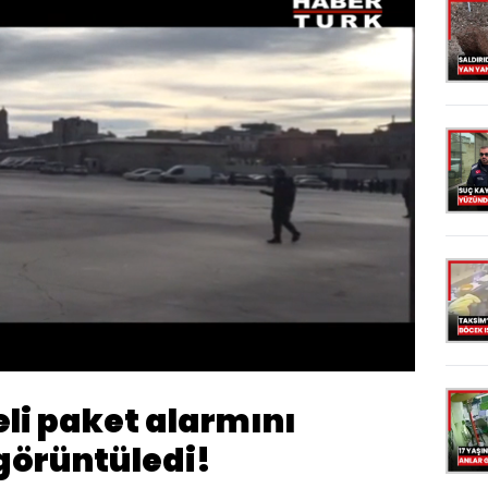
endi
:
6%
Oynatma
Hızı
li paket alarmını
görüntüledi!