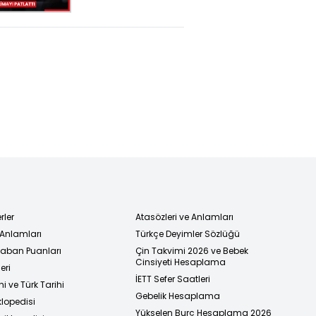
kuaförü basıp
klimayı patlattı:
'Beni
öldüreceğini
söyledi'
rler
Atasözleri ve Anlamları
 Anlamları
Türkçe Deyimler Sözlüğü
 Taban Puanları
Çin Takvimi 2026 ve Bebek
Cinsiyeti Hesaplama
eri
İETT Sefer Saatleri
i ve Türk Tarihi
Gebelik Hesaplama
klopedisi
Yükselen Burç Hesaplama 2026