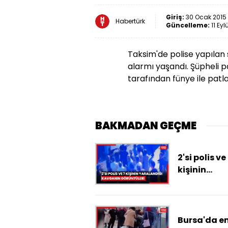
Giriş:
30 Ocak 2015 -
Habertürk
Güncelleme:
11 Eyl
Taksim'de polise yapılan s
alarmı yaşandı. Şüpheli
tarafından fünye ile patla
BAKMADAN GEÇME
2'si polis ve
kişinin
yaralandığ
kavganın
görüntüleri
ortaya çıkt
Bursa'da en