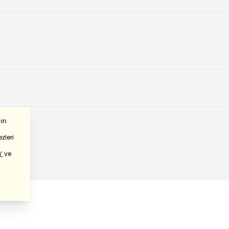
çin
zleri
’
ve