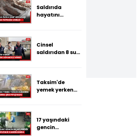
Saldırıda
hayatını
kaybeden 4 sınıf
arkadaşı yan
yana toprağa
Cinsel
verildi
saldırıdan 8 suç
kaydı vardı!
Yüzündeki
dövme ele verdi!
Taksim'de
yemek yerken
dudağını böcek
ısırdı; şikayetçi
oldu
17 yaşındaki
gencin
bıçaklandığı