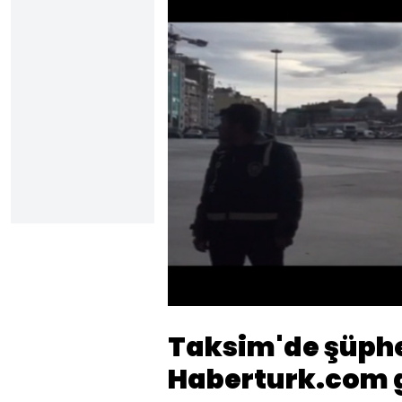
Yükl
70.0
Sesi
Aç
Taksim'de şüphe
Haberturk.com 