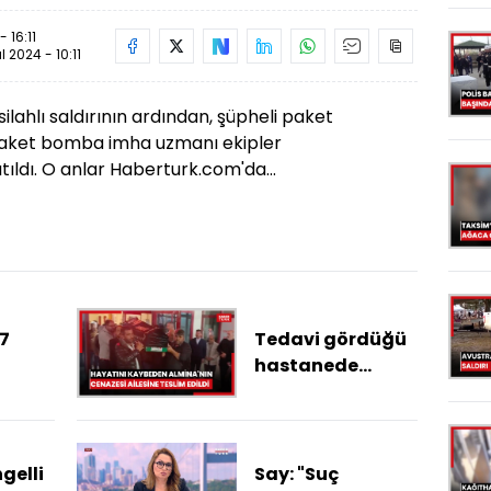
 16:11
ül 2024 - 10:11
ilahlı saldırının ardından, şüpheli paket
 paket bomba imha uzmanı ekipler
tıldı. O anlar Haberturk.com'da...
 7
Tedavi gördüğü
hastanede
ı
hayatını
kaybeden
Almina'nın
ı
cenazesi ailesine
gelli
Say: "Suç