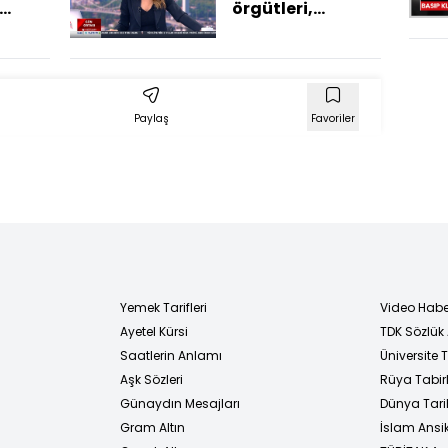
teslim edildi
örgütleri,
çocuklara
ulaşmak için
yapay zekayı
kullanıyor"
Paylaş
Favoriler
Yemek Tarifleri
Video Habe
Ayetel Kürsi
TDK Sözlük
i
Saatlerin Anlamı
Üniversite
Aşk Sözleri
Rüya Tabirl
Günaydın Mesajları
Dünya Tarih
Gram Altın
İslam Ansi