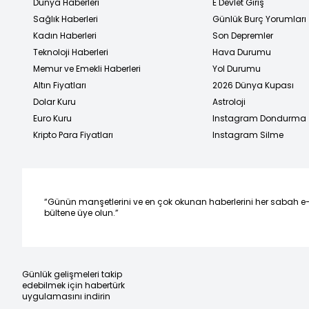
Dünya Haberleri
E Devlet Giriş
Sağlık Haberleri
Günlük Burç Yorumları
Kadın Haberleri
Son Depremler
Teknoloji Haberleri
Hava Durumu
Memur ve Emekli Haberleri
Yol Durumu
Altın Fiyatları
2026 Dünya Kupası
Dolar Kuru
Astroloji
Euro Kuru
Instagram Dondurma
Kripto Para Fiyatları
Instagram Silme
“Günün manşetlerini ve en çok okunan haberlerini her sabah e
bültene üye olun.”
Günlük gelişmeleri takip
edebilmek için habertürk
uygulamasını indirin