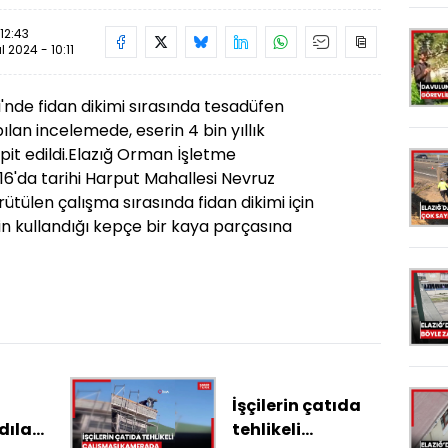
 12:43
ül 2024 - 10:11
i'nde fidan dikimi sırasında tesadüfen
an incelemede, eserin 4 bin yıllık
t edildi.
Elazığ
Orman İşletme
6'da tarihi Harput Mahallesi Nevruz
tülen çalışma sırasında fidan dikimi için
in kullandığı kepçe bir kaya parçasına
İşçilerin çatıda
ılar,
tehlikeli