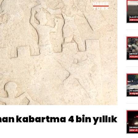
Oynatma
720
Hızı
an kabartma 4 bin yıllık