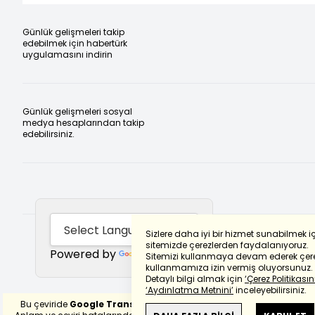
Günlük gelişmeleri takip
edebilmek için habertürk
uygulamasını indirin
Günlük gelişmeleri sosyal
medya hesaplarından takip
edebilirsiniz.
Sizlere daha iyi bir hizmet sunabilmek i
sitemizde çerezlerden faydalanıyoruz.
Powered by
Translate
Sitemizi kullanmaya devam ederek çere
kullanmamıza izin vermiş oluyorsunuz.
Detaylı bilgi almak için
‘Çerez Politikasını
‘Aydınlatma Metnini’
inceleyebilirsiniz.
Bu çeviride
Google Translete
kullanılmıştır.