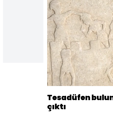
Yüklendi
:
16.01%
Sesi
Aç
Tesadüfen bulun
çıktı