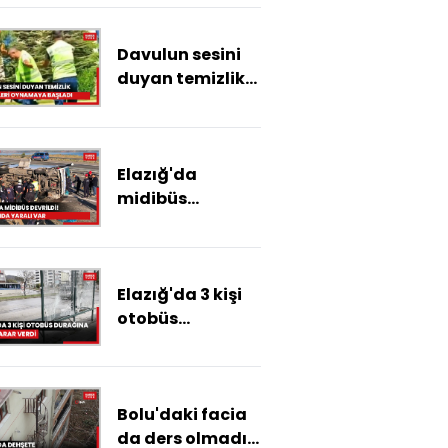
öldü
Davulun sesini
duyan temizlik
görevlileri
oynamaya
başladı
Elazığ'da
midibüs
devrildi! Çok
sayıda yaralı
var
Elazığ'da 3 kişi
otobüs
durağına böyle
zarar verdi
Bolu'daki facia
da ders olmadı: