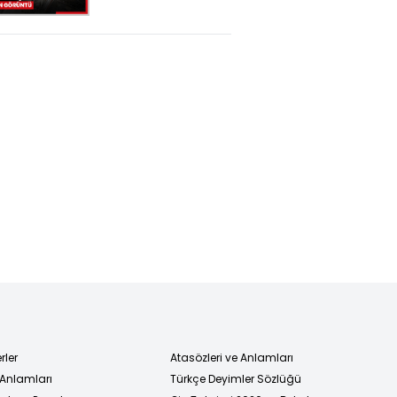
Elazığ'da
dehşete düşüren
görüntü
rler
Atasözleri ve Anlamları
 Anlamları
Türkçe Deyimler Sözlüğü