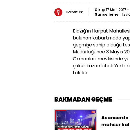
Giriş:
17 Mart 2017 -
Habertürk
Güncelleme:
11 Eyl
Elazığ
'ın Harput Mahalles
bulunan kabartmada yapıl
geçmişe sahip olduğu tespi
Müdürlüğünce 3 Mayıs 201
Ormanları mevkisinde yürü
çukur kazan İshak Yurter'
takıldı.
BAKMADAN GEÇME
Asansörde
mahsur kald