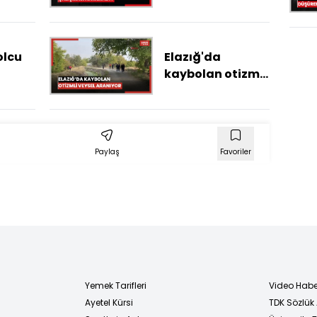
çalışması
kamerada
olcu
Elazığ'da
kaybolan otizmli
Veysel aranıyor
ptı
Paylaş
Favoriler
Yemek Tarifleri
Video Habe
Ayetel Kürsi
TDK Sözlük