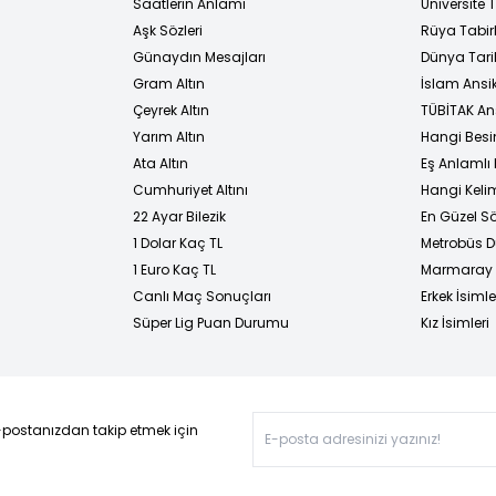
i
Saatlerin Anlamı
Üniversite
Aşk Sözleri
Rüya Tabirl
Günaydın Mesajları
Dünya Tarih
Gram Altın
İslam Ansi
Çeyrek Altın
TÜBİTAK An
Yarım Altın
Hangi Besi
Ata Altın
Eş Anlamlı 
Cumhuriyet Altını
Hangi Kelim
22 Ayar Bilezik
En Güzel Sö
1 Dolar Kaç TL
Metrobüs D
1 Euro Kaç TL
Marmaray D
Canlı Maç Sonuçları
Erkek İsimle
Süper Lig Puan Durumu
Kız İsimleri
-postanızdan takip etmek için