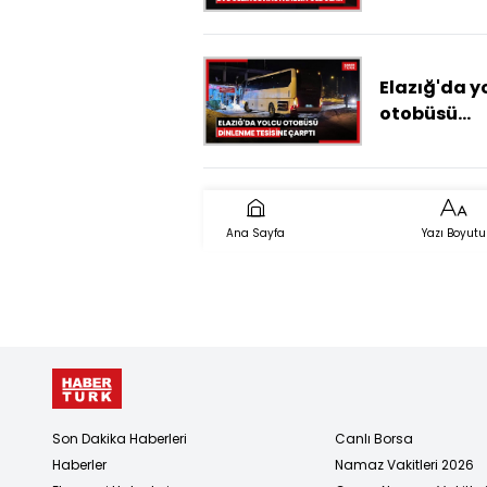
eve gelince
hastanelik
oldular
Elazığ'da y
otobüsü
dinlenme
tesisine çar
Ana Sayfa
Yazı Boyutu
Son Dakika Haberleri
Canlı Borsa
Haberler
Namaz Vakitleri 2026