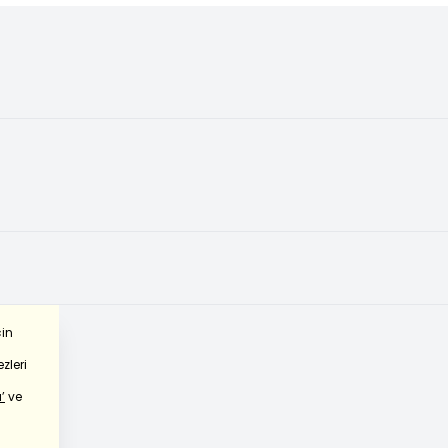
çin
zleri
’
ve