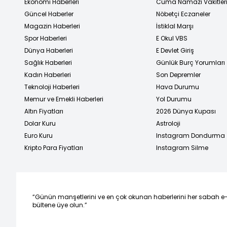
Ekonomi Haberleri
Cuma Namazı Vakitler
Güncel Haberler
Nöbetçi Eczaneler
Magazin Haberleri
İstiklal Marşı
Spor Haberleri
E Okul VBS
Dünya Haberleri
E Devlet Giriş
Sağlık Haberleri
Günlük Burç Yorumları
Kadın Haberleri
Son Depremler
Teknoloji Haberleri
Hava Durumu
Memur ve Emekli Haberleri
Yol Durumu
Altın Fiyatları
2026 Dünya Kupası
Dolar Kuru
Astroloji
Euro Kuru
Instagram Dondurma
Kripto Para Fiyatları
Instagram Silme
“Günün manşetlerini ve en çok okunan haberlerini her sabah e
bültene üye olun.”