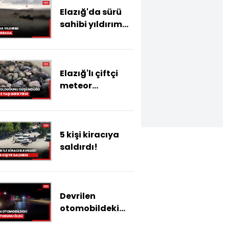
Elazığ'da sürü
sahibi yıldırım
düşmesi sonucu
yaralanmıştı:
Yıldırımın
Elazığ'lı çiftçi
düşme anı
meteor
ortaya çıktı
olduğunu
düşündüğü
yüzlerce taşı
5 kişi kiracıya
evinin bir
saldırdı!
odasında
biriktirdi
Devrilen
otomobildeki
dede ve torunu