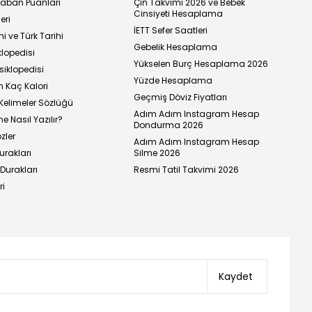
 Taban Puanları
Çin Takvimi 2026 ve Bebek
Cinsiyeti Hesaplama
eri
İETT Sefer Saatleri
i ve Türk Tarihi
Gebelik Hesaplama
klopedisi
Yükselen Burç Hesaplama 2026
siklopedisi
Yüzde Hesaplama
n Kaç Kalori
Geçmiş Döviz Fiyatları
Kelimeler Sözlüğü
Adım Adım Instagram Hesap
e Nasıl Yazılır?
Dondurma 2026
zler
Adım Adım Instagram Hesap
urakları
Silme 2026
urakları
Resmi Tatil Takvimi 2026
ri
Kaydet