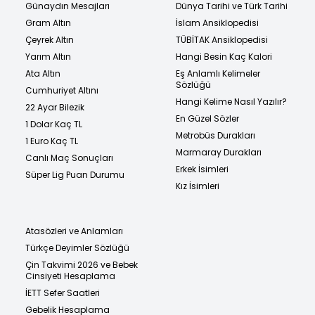
Günaydın Mesajları
Dünya Tarihi ve Türk Tarihi
Gram Altın
İslam Ansiklopedisi
Çeyrek Altın
TÜBİTAK Ansiklopedisi
Yarım Altın
Hangi Besin Kaç Kalori
Ata Altın
Eş Anlamlı Kelimeler
Sözlüğü
Cumhuriyet Altını
Hangi Kelime Nasıl Yazılır?
22 Ayar Bilezik
En Güzel Sözler
1 Dolar Kaç TL
Metrobüs Durakları
1 Euro Kaç TL
Marmaray Durakları
Canlı Maç Sonuçları
Erkek İsimleri
Süper Lig Puan Durumu
Kız İsimleri
Atasözleri ve Anlamları
Türkçe Deyimler Sözlüğü
Çin Takvimi 2026 ve Bebek
Cinsiyeti Hesaplama
İETT Sefer Saatleri
Gebelik Hesaplama