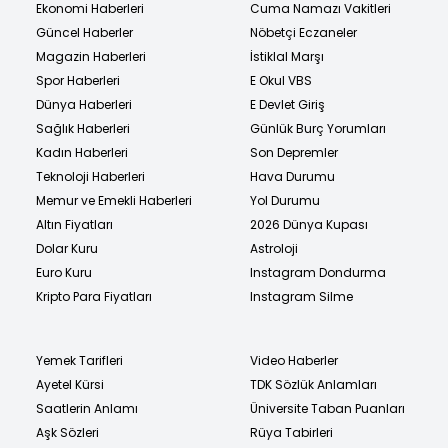
Ekonomi Haberleri
Cuma Namazı Vakitleri
Güncel Haberler
Nöbetçi Eczaneler
Magazin Haberleri
İstiklal Marşı
Spor Haberleri
E Okul VBS
Dünya Haberleri
E Devlet Giriş
Sağlık Haberleri
Günlük Burç Yorumları
Kadın Haberleri
Son Depremler
Teknoloji Haberleri
Hava Durumu
Memur ve Emekli Haberleri
Yol Durumu
Altın Fiyatları
2026 Dünya Kupası
Dolar Kuru
Astroloji
Euro Kuru
Instagram Dondurma
Kripto Para Fiyatları
Instagram Silme
Yemek Tarifleri
Video Haberler
Ayetel Kürsi
TDK Sözlük Anlamları
Saatlerin Anlamı
Üniversite Taban Puanları
Aşk Sözleri
Rüya Tabirleri