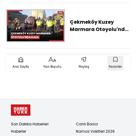
Çekmeköy Kuzey
Marmara Otoyolu'nda
kaza; 1'i bebek 3 kişi
hayatını kaybetti
Ana Sayfa
Yazı Boyutu
Paylaş
Favoriler
Son Dakika Haberleri
Canlı Borsa
Haberler
Namaz Vakitleri 2026