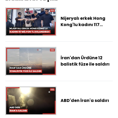
Nijeryalı erkek Hong
Kong'lu kadını 117
milyon TL dolandırdı!
İran'dan Ürdüne 12
balistik füze ile saldırı
ABD'den İran'a saldırı