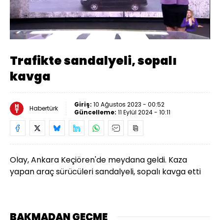
Yüklendi
:
69.89%
Sesi
Oynatma
Aç
Hızı
Trafikte sandalyeli, sopalı
kavga
Giriş:
10 Ağustos 2023 - 00:52
Habertürk
Güncelleme:
11 Eylül 2024 - 10:11
Olay, Ankara Keçiören'de meydana geldi. Kaza
yapan araç sürücüleri sandalyeli, sopalı kavga etti
BAKMADAN GEÇME