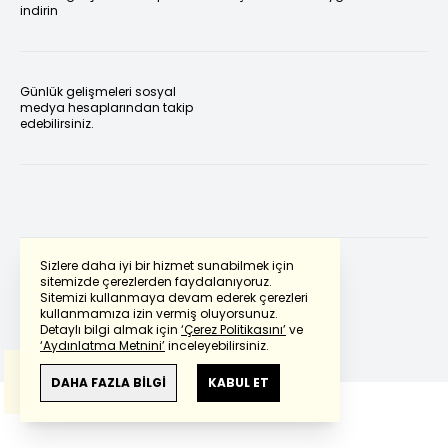
indirin
Günlük gelişmeleri sosyal
medya hesaplarından takip
edebilirsiniz.
Sizlere daha iyi bir hizmet sunabilmek için
sitemizde çerezlerden faydalanıyoruz.
Sitemizi kullanmaya devam ederek çerezleri
Powered by
Translate
kullanmamıza izin vermiş oluyorsunuz.
Detaylı bilgi almak için
‘Çerez Politikasını’
ve
‘Aydınlatma Metnini’
inceleyebilirsiniz.
Bu çeviride
Google Translete
kullanılmıştır.
Anlam ve çeviri hatalarından
haberturk.com
DAHA FAZLA BİLGİ
KABUL ET
sorumlu değildir.