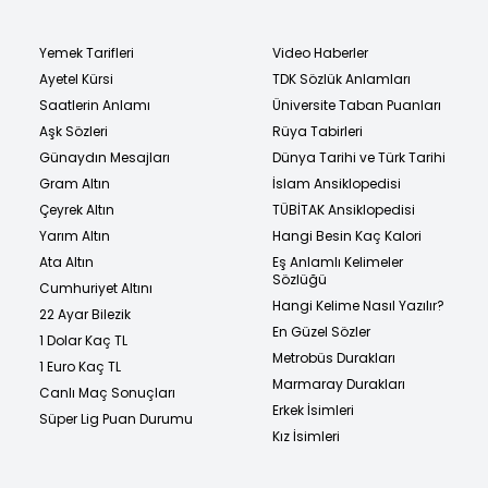
Yemek Tarifleri
Video Haberler
Ayetel Kürsi
TDK Sözlük Anlamları
Saatlerin Anlamı
Üniversite Taban Puanları
Aşk Sözleri
Rüya Tabirleri
Günaydın Mesajları
Dünya Tarihi ve Türk Tarihi
Gram Altın
İslam Ansiklopedisi
Çeyrek Altın
TÜBİTAK Ansiklopedisi
Yarım Altın
Hangi Besin Kaç Kalori
Ata Altın
Eş Anlamlı Kelimeler
Sözlüğü
Cumhuriyet Altını
Hangi Kelime Nasıl Yazılır?
22 Ayar Bilezik
En Güzel Sözler
1 Dolar Kaç TL
Metrobüs Durakları
1 Euro Kaç TL
Marmaray Durakları
Canlı Maç Sonuçları
Erkek İsimleri
Süper Lig Puan Durumu
Kız İsimleri