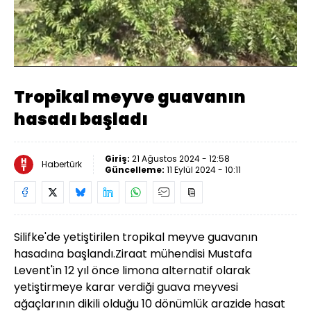
Yüklendi
:
24.34%
Sesi
Oynatma
Aç
Hızı
Tropikal meyve guavanın
hasadı başladı
Giriş:
21 Ağustos 2024 - 12:58
Habertürk
Güncelleme:
11 Eylül 2024 - 10:11
Silifke'de yetiştirilen tropikal meyve guavanın
hasadına başlandı.
Ziraat mühendisi Mustafa
Levent'in 12 yıl önce limona alternatif olarak
yetiştirmeye karar verdiği guava meyvesi
ağaçlarının dikili olduğu 10 dönümlük arazide hasat