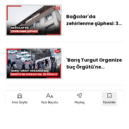
suçladı
Bağcılar'da
zehirlenme şüphesi: 3
ölü, 1 ağır yaralı -1
'Barış Turgut Organize
Suç Örgütü'ne
operasyon; 38 gözaltı
Ana Sayfa
Yazı Boyutu
Paylaş
Favoriler