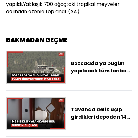
yapıldı.
Yaklaşık 700 ağaçtaki tropikal meyveler
dalından özenle toplandı.
(AA)
BAKMADAN GEÇME
Bozcaada'ya bugün
yapılacak tüm feribot
seferleri iptal edildi
Tavanda delik açıp
girdikleri depodan 148
bisiklet çalan
kardeşler, birbirini