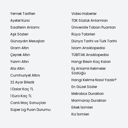
Yemek Tarifleri
Video Haberler
Ayetel Kürsi
TDK Sözlük Anlamları
Saatlerin Anlamı
Üniversite Taban Puanları
Aşk Sözleri
Rüya Tabirleri
Günaydın Mesajları
Dünya Tarihi ve Türk Tarihi
Gram Altın
İslam Ansiklopedisi
Çeyrek Altın
TÜBİTAK Ansiklopedisi
Yarım Altın
Hangi Besin Kaç Kalori
Ata Altın
Eş Anlamlı Kelimeler
Sözlüğü
Cumhuriyet Altını
Hangi Kelime Nasıl Yazılır?
22 Ayar Bilezik
En Güzel Sözler
1 Dolar Kaç TL
Metrobüs Durakları
1 Euro Kaç TL
Marmaray Durakları
Canlı Maç Sonuçları
Erkek İsimleri
Süper Lig Puan Durumu
Kız İsimleri