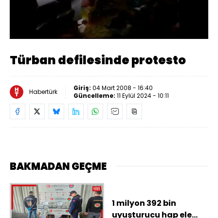
Yüklendi
:
28.75%
Sesi
Oynatma
Aç
Hızı
Türban defilesinde protesto
Giriş:
04 Mart 2008 - 16:40
Habertürk
Güncelleme:
11 Eylül 2024 - 10:11
BAKMADAN GEÇME
1 milyon 392 bin
uyuşturucu hap ele