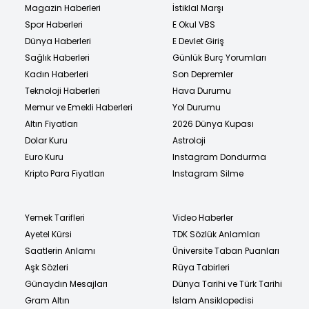
Magazin Haberleri
İstiklal Marşı
Spor Haberleri
E Okul VBS
Dünya Haberleri
E Devlet Giriş
Sağlık Haberleri
Günlük Burç Yorumları
Kadın Haberleri
Son Depremler
Teknoloji Haberleri
Hava Durumu
Memur ve Emekli Haberleri
Yol Durumu
Altın Fiyatları
2026 Dünya Kupası
Dolar Kuru
Astroloji
Euro Kuru
Instagram Dondurma
Kripto Para Fiyatları
Instagram Silme
Yemek Tarifleri
Video Haberler
Ayetel Kürsi
TDK Sözlük Anlamları
Saatlerin Anlamı
Üniversite Taban Puanları
Aşk Sözleri
Rüya Tabirleri
Günaydın Mesajları
Dünya Tarihi ve Türk Tarihi
Gram Altın
İslam Ansiklopedisi