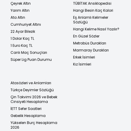
Çeyrek Altın
TÜBİTAK Ansiklopedisi
Yarım Altın
Hangi Besin Kaç Kalori
Ata Altın
Eş Anlamlı Kelimeler
Sözlüğü
Cumhuriyet Altını
Hangi Kelime Nasıl Yazılır?
22 Ayar Bilezik
En Güzel Sözler
1 Dolar Kaç TL
Metrobüs Durakları
1 Euro Kaç TL
Marmaray Durakları
Canlı Maç Sonuçları
Erkek İsimleri
Süper Lig Puan Durumu
Kız İsimleri
Atasözleri ve Anlamları
Türkçe Deyimler Sözlüğü
Çin Takvimi 2026 ve Bebek
Cinsiyeti Hesaplama
İETT Sefer Saatleri
Gebelik Hesaplama
Yükselen Burç Hesaplama
2026