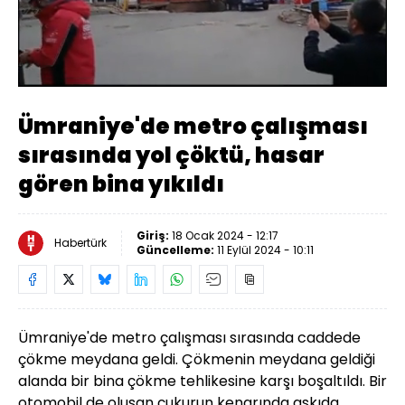
Yüklendi
:
26.90%
Sesi
Oynatma
Aç
Hızı
Ümraniye'de metro çalışması
sırasında yol çöktü, hasar
gören bina yıkıldı
Giriş:
18 Ocak 2024 - 12:17
Habertürk
Güncelleme:
11 Eylül 2024 - 10:11
Ümraniye'de metro çalışması sırasında caddede
çökme meydana geldi. Çökmenin meydana geldiği
alanda bir bina çökme tehlikesine karşı boşaltıldı. Bir
otomobil de oluşan çukurun kenarında askıda