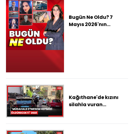
Bugün Ne Oldu? 7
Mayıs 2026'nın
haberleri: Kübra'nın
cansız bedenine ait
parçalar barajda
bulundu, Karahan'dan
enflasyon ve para
politikası açıklaması
Kağıthane'de kızını
silahla vuran
damadını öldüren
kayınvalide: Müdahale
etmesem hepimizi
öldürecekti