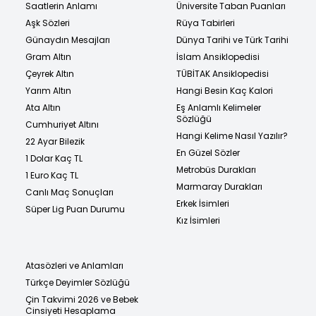
Saatlerin Anlamı
Üniversite Taban Puanları
Aşk Sözleri
Rüya Tabirleri
Günaydın Mesajları
Dünya Tarihi ve Türk Tarihi
Gram Altın
İslam Ansiklopedisi
Çeyrek Altın
TÜBİTAK Ansiklopedisi
Yarım Altın
Hangi Besin Kaç Kalori
Ata Altın
Eş Anlamlı Kelimeler
Sözlüğü
Cumhuriyet Altını
Hangi Kelime Nasıl Yazılır?
22 Ayar Bilezik
En Güzel Sözler
1 Dolar Kaç TL
Metrobüs Durakları
1 Euro Kaç TL
Marmaray Durakları
Canlı Maç Sonuçları
Erkek İsimleri
Süper Lig Puan Durumu
Kız İsimleri
Atasözleri ve Anlamları
Türkçe Deyimler Sözlüğü
Çin Takvimi 2026 ve Bebek
Cinsiyeti Hesaplama