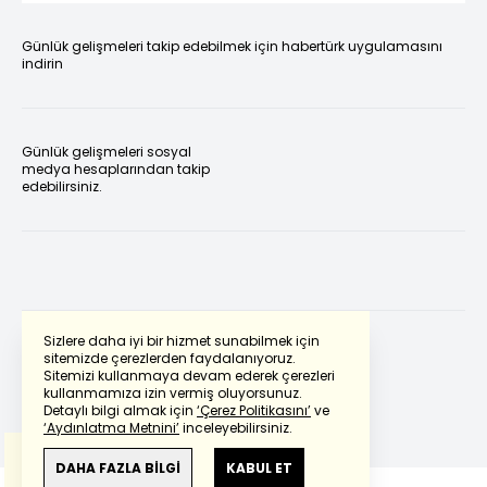
Günlük gelişmeleri takip edebilmek için habertürk uygulamasını
indirin
Günlük gelişmeleri sosyal
medya hesaplarından takip
edebilirsiniz.
Sizlere daha iyi bir hizmet sunabilmek için
sitemizde çerezlerden faydalanıyoruz.
Sitemizi kullanmaya devam ederek çerezleri
Powered by
Translate
kullanmamıza izin vermiş oluyorsunuz.
Detaylı bilgi almak için
‘Çerez Politikasını’
ve
‘Aydınlatma Metnini’
inceleyebilirsiniz.
Bu çeviride
Google Translete
kullanılmıştır.
Anlam ve çeviri hatalarından
haberturk.com
DAHA FAZLA BİLGİ
KABUL ET
sorumlu değildir.