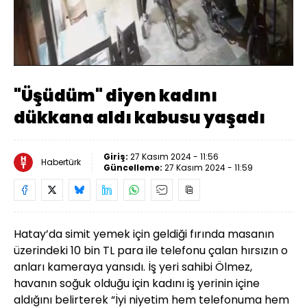
Yüklendi
:
21.66%
Sesi
Oynatma
Aç
Hızı
"Üşüdüm" diyen kadını
dükkana aldı kabusu yaşadı
Giriş:
27 Kasım 2024 - 11:56
Habertürk
Güncelleme:
27 Kasım 2024 - 11:59
Hatay’da simit yemek için geldiği fırında masanın
üzerindeki 10 bin TL para ile telefonu çalan hırsızın o
anları kameraya yansıdı. İş yeri sahibi Ölmez,
havanın soğuk olduğu için kadını iş yerinin içine
aldığını belirterek “İyi niyetim hem telefonuma hem