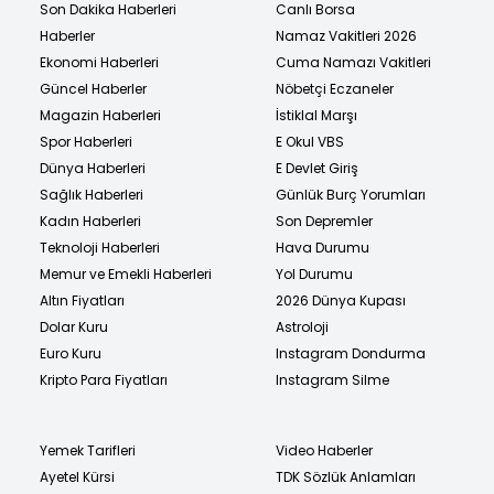
Son Dakika Haberleri
Canlı Borsa
Haberler
Namaz Vakitleri 2026
Ekonomi Haberleri
Cuma Namazı Vakitleri
Güncel Haberler
Nöbetçi Eczaneler
Magazin Haberleri
İstiklal Marşı
Spor Haberleri
E Okul VBS
Dünya Haberleri
E Devlet Giriş
Sağlık Haberleri
Günlük Burç Yorumları
Kadın Haberleri
Son Depremler
Teknoloji Haberleri
Hava Durumu
Memur ve Emekli Haberleri
Yol Durumu
Altın Fiyatları
2026 Dünya Kupası
Dolar Kuru
Astroloji
Euro Kuru
Instagram Dondurma
Kripto Para Fiyatları
Instagram Silme
Yemek Tarifleri
Video Haberler
Ayetel Kürsi
TDK Sözlük Anlamları