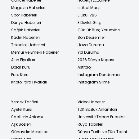
Güncel Haberler
Nöbetçi Eczaneler
Magazin Haberleri
İstiklal Marşı
Spor Haberleri
E Okul VBS
Dünya Haberleri
E Devlet Giriş
Sağlık Haberleri
Günlük Burç Yorumları
Kadın Haberleri
Son Depremler
Teknoloji Haberleri
Hava Durumu
Memur ve Emekli Haberleri
Yol Durumu
Altın Fiyatları
2026 Dünya Kupası
Dolar Kuru
Astroloji
Euro Kuru
Instagram Dondurma
Kripto Para Fiyatları
Instagram Silme
Yemek Tarifleri
Video Haberler
Ayetel Kürsi
TDK Sözlük Anlamları
Saatlerin Anlamı
Üniversite Taban Puanları
Aşk Sözleri
Rüya Tabirleri
Günaydın Mesajları
Dünya Tarihi ve Türk Tarihi