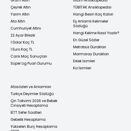
Gram Altın
İslam Ansiklopedisi
Çeyrek Altın
TÜBİTAK Ansiklopedisi
Yarım Altın
Hangi Besin Kaç Kalori
Ata Altın
Eş Anlamlı Kelimeler
Sözlüğü
Cumhuriyet Altını
Hangi Kelime Nasıl Yazılır?
22 Ayar Bilezik
En Güzel Sözler
1 Dolar Kaç TL
Metrobüs Durakları
1 Euro Kaç TL
Marmaray Durakları
Canlı Maç Sonuçları
Erkek İsimleri
Süper Lig Puan Durumu
Kız İsimleri
Atasözleri ve Anlamları
Türkçe Deyimler Sözlüğü
Çin Takvimi 2026 ve Bebek
Cinsiyeti Hesaplama
İETT Sefer Saatleri
Gebelik Hesaplama
Yükselen Burç Hesaplama