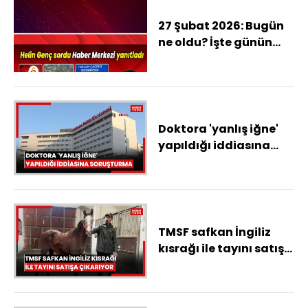
27 Şubat 2026: Bugün
ne oldu? İşte günün
öne çıkan haberleri
Doktora 'yanlış iğne'
yapıldığı iddiasına
soruşturma
TMSF safkan İngiliz
kısrağı ile tayını satışa
çıkarıyor