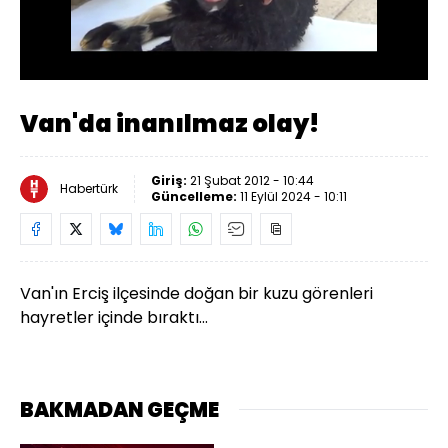
Yüklendi
:
66.16%
Sesi
Oynatma
Aç
Hızı
Van'da inanılmaz olay!
Giriş:
21 Şubat 2012 - 10:44
Habertürk
Güncelleme:
11 Eylül 2024 - 10:11
Van'ın Erciş ilçesinde doğan bir kuzu görenleri
hayretler içinde bıraktı...
BAKMADAN GEÇME