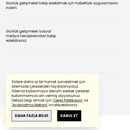
Günlük gelişmeleri takip edebilmek için habertürk uygulamasını
indirin
Günlük gelişmeleri sosyal
medya hesaplarından takip
edebilirsiniz.
Sizlere daha iyi bir hizmet sunabilmek için
sitemizde çerezlerden faydalanıyoruz.
Sitemizi kullanmaya devam ederek çerezleri
Powered by
Translate
kullanmamıza izin vermiş oluyorsunuz.
Detaylı bilgi almak için
‘Çerez Politikasını’
ve
‘Aydınlatma Metnini’
inceleyebilirsiniz.
Bu çeviride
Google Translete
kullanılmıştır.
Anlam ve çeviri hatalarından
haberturk.com
DAHA FAZLA BİLGİ
KABUL ET
sorumlu değildir.