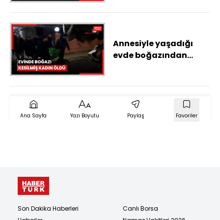
Annesiyle yaşadığı
evde boğazından
bıçaklanmış halde
bulunan kadın öldü
Ana Sayfa
Yazı Boyutu
Paylaş
Favoriler
Son Dakika Haberleri
Canlı Borsa