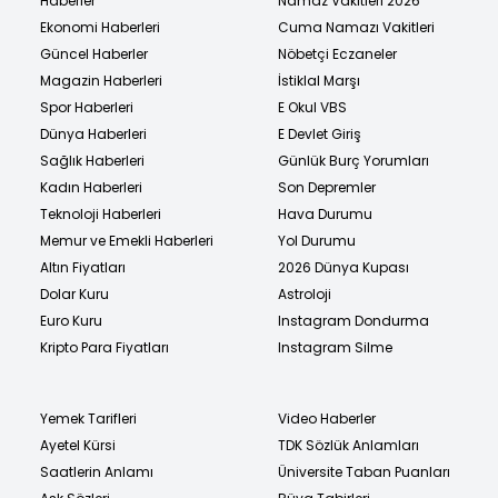
Haberler
Namaz Vakitleri 2026
Ekonomi Haberleri
Cuma Namazı Vakitleri
Güncel Haberler
Nöbetçi Eczaneler
Magazin Haberleri
İstiklal Marşı
Spor Haberleri
E Okul VBS
Dünya Haberleri
E Devlet Giriş
Sağlık Haberleri
Günlük Burç Yorumları
Kadın Haberleri
Son Depremler
Teknoloji Haberleri
Hava Durumu
Memur ve Emekli Haberleri
Yol Durumu
Altın Fiyatları
2026 Dünya Kupası
Dolar Kuru
Astroloji
Euro Kuru
Instagram Dondurma
Kripto Para Fiyatları
Instagram Silme
Yemek Tarifleri
Video Haberler
Ayetel Kürsi
TDK Sözlük Anlamları
Saatlerin Anlamı
Üniversite Taban Puanları