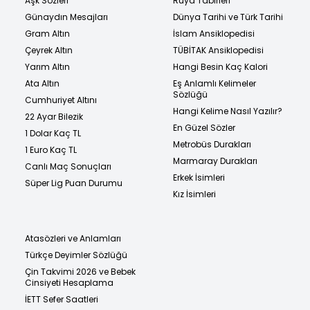
Aşk Sözleri
Rüya Tabirleri
Günaydın Mesajları
Dünya Tarihi ve Türk Tarihi
Gram Altın
İslam Ansiklopedisi
Çeyrek Altın
TÜBİTAK Ansiklopedisi
Yarım Altın
Hangi Besin Kaç Kalori
Ata Altın
Eş Anlamlı Kelimeler
Sözlüğü
Cumhuriyet Altını
Hangi Kelime Nasıl Yazılır?
22 Ayar Bilezik
En Güzel Sözler
1 Dolar Kaç TL
Metrobüs Durakları
1 Euro Kaç TL
Marmaray Durakları
Canlı Maç Sonuçları
Erkek İsimleri
Süper Lig Puan Durumu
Kız İsimleri
Atasözleri ve Anlamları
Türkçe Deyimler Sözlüğü
Çin Takvimi 2026 ve Bebek
Cinsiyeti Hesaplama
İETT Sefer Saatleri