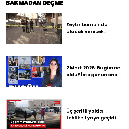
BAKMADAN GEÇME
Zeytinburnu'nda
alacak verecek
kavgası kanlı bitti
2 Mart 2026: Bugün ne
oldu? İşte günün öne
çıkan haberleri
Üç şeritli yolda
tehlikeli yaya geçidi
korkutuyor