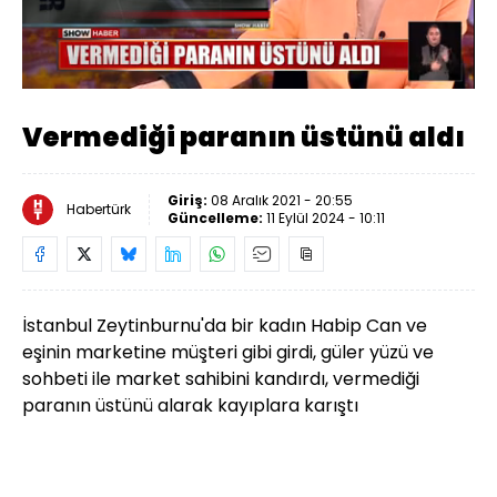
Yüklendi
:
43.68%
Sesi
Oynatma
Aç
Hızı
Vermediği paranın üstünü aldı
Giriş:
08 Aralık 2021 - 20:55
Habertürk
Güncelleme:
11 Eylül 2024 - 10:11
İstanbul Zeytinburnu'da bir kadın Habip Can ve
eşinin marketine müşteri gibi girdi, güler yüzü ve
sohbeti ile market sahibini kandırdı, vermediği
paranın üstünü alarak kayıplara karıştı