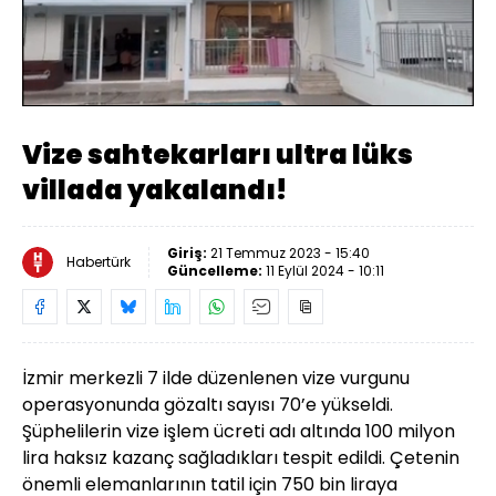
Yüklendi
:
100.00%
Sesi
Oynatma
Aç
Hızı
Vize sahtekarları ultra lüks
villada yakalandı!
Giriş:
21 Temmuz 2023 - 15:40
Habertürk
Güncelleme:
11 Eylül 2024 - 10:11
İzmir merkezli 7 ilde düzenlenen vize vurgunu
operasyonunda gözaltı sayısı 70’e yükseldi.
Şüphelilerin vize işlem ücreti adı altında 100 milyon
lira haksız kazanç sağladıkları tespit edildi. Çetenin
önemli elemanlarının tatil için 750 bin liraya