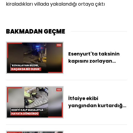
kiraladıkları villada yakalandığı ortaya çıktı
BAKMADAN GEÇME
Esenyurt'ta taksinin
kapısını zorlayan
şüpheli, kendisine
müdahale edenleri
palayla kovaladı
İtfaiye ekibi
yangından kurtardığı
kediyi kalp masajıyla
hayata döndürdü