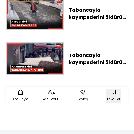
Tabancayla
kayınpederini öldürüp,
kayınbiraderini
yaraladıktan sonra
kaçtı
Tabancayla
kayınpederini öldürüp,
kayınbiraderini
yaraladıktan sonra
kaçtı
Ana Sayfa
Yazı Boyutu
Paylaş
Favoriler