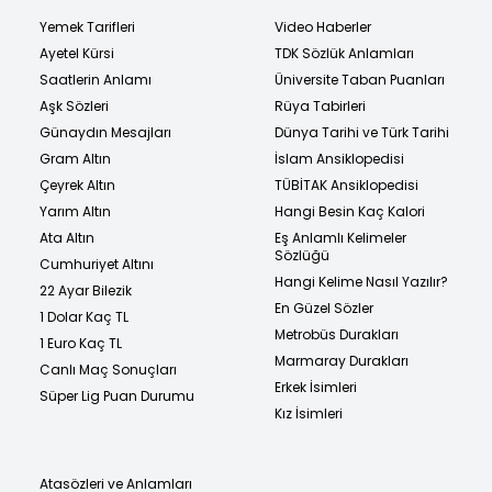
Yemek Tarifleri
Video Haberler
Ayetel Kürsi
TDK Sözlük Anlamları
Saatlerin Anlamı
Üniversite Taban Puanları
Aşk Sözleri
Rüya Tabirleri
Günaydın Mesajları
Dünya Tarihi ve Türk Tarihi
Gram Altın
İslam Ansiklopedisi
Çeyrek Altın
TÜBİTAK Ansiklopedisi
Yarım Altın
Hangi Besin Kaç Kalori
Ata Altın
Eş Anlamlı Kelimeler
Sözlüğü
Cumhuriyet Altını
Hangi Kelime Nasıl Yazılır?
22 Ayar Bilezik
En Güzel Sözler
1 Dolar Kaç TL
Metrobüs Durakları
1 Euro Kaç TL
Marmaray Durakları
Canlı Maç Sonuçları
Erkek İsimleri
Süper Lig Puan Durumu
Kız İsimleri
Atasözleri ve Anlamları