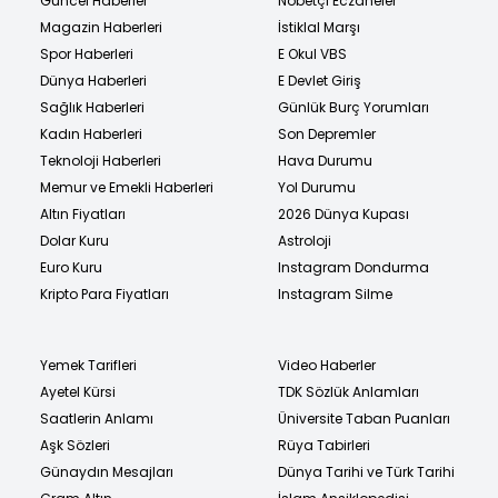
Güncel Haberler
Nöbetçi Eczaneler
Magazin Haberleri
İstiklal Marşı
Spor Haberleri
E Okul VBS
Dünya Haberleri
E Devlet Giriş
Sağlık Haberleri
Günlük Burç Yorumları
Kadın Haberleri
Son Depremler
Teknoloji Haberleri
Hava Durumu
Memur ve Emekli Haberleri
Yol Durumu
Altın Fiyatları
2026 Dünya Kupası
Dolar Kuru
Astroloji
Euro Kuru
Instagram Dondurma
Kripto Para Fiyatları
Instagram Silme
Yemek Tarifleri
Video Haberler
Ayetel Kürsi
TDK Sözlük Anlamları
Saatlerin Anlamı
Üniversite Taban Puanları
Aşk Sözleri
Rüya Tabirleri
Günaydın Mesajları
Dünya Tarihi ve Türk Tarihi