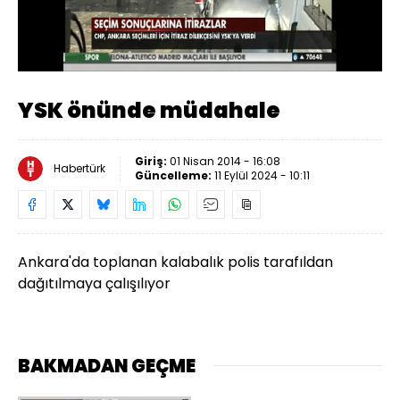
Yüklendi
:
68.17%
Sesi
Oynatma
Aç
Hızı
YSK önünde müdahale
Giriş:
01 Nisan 2014 - 16:08
Habertürk
Güncelleme:
11 Eylül 2024 - 10:11
Ankara'da toplanan kalabalık polis tarafıldan
dağıtılmaya çalışılıyor
BAKMADAN GEÇME