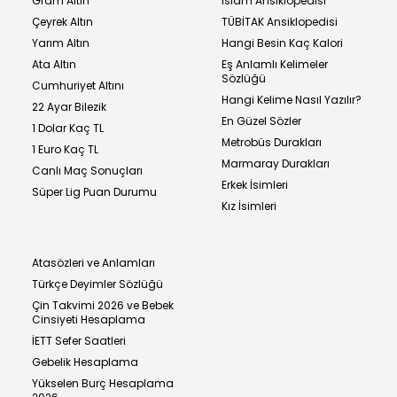
Gram Altın
İslam Ansiklopedisi
Çeyrek Altın
TÜBİTAK Ansiklopedisi
Yarım Altın
Hangi Besin Kaç Kalori
Ata Altın
Eş Anlamlı Kelimeler
Sözlüğü
Cumhuriyet Altını
Hangi Kelime Nasıl Yazılır?
22 Ayar Bilezik
En Güzel Sözler
1 Dolar Kaç TL
Metrobüs Durakları
1 Euro Kaç TL
Marmaray Durakları
Canlı Maç Sonuçları
Erkek İsimleri
Süper Lig Puan Durumu
Kız İsimleri
Atasözleri ve Anlamları
Türkçe Deyimler Sözlüğü
Çin Takvimi 2026 ve Bebek
Cinsiyeti Hesaplama
İETT Sefer Saatleri
Gebelik Hesaplama
Yükselen Burç Hesaplama