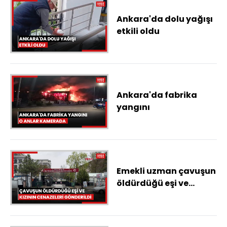
Ankara'da dolu yağışı
etkili oldu
Ankara'da fabrika
yangını
Emekli uzman çavuşun
öldürdüğü eşi ve
kızının cenazeleri
memleketlerine
gönderildi