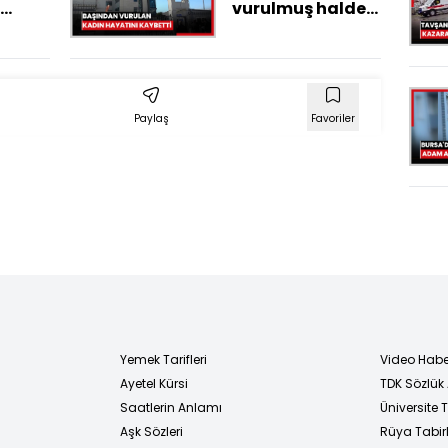
vurulmuş halde
: 2
eşi tarafından
bin
hastaneye
rildi
götürülen kadın
hayatını
Paylaş
Favoriler
kaybetti
Yemek Tarifleri
Video Habe
Ayetel Kürsi
TDK Sözlük
i
Saatlerin Anlamı
Üniversite
Aşk Sözleri
Rüya Tabirl