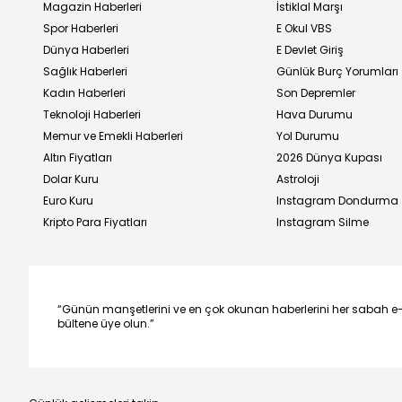
Magazin Haberleri
İstiklal Marşı
Spor Haberleri
E Okul VBS
Dünya Haberleri
E Devlet Giriş
Sağlık Haberleri
Günlük Burç Yorumları
Kadın Haberleri
Son Depremler
Teknoloji Haberleri
Hava Durumu
Memur ve Emekli Haberleri
Yol Durumu
Altın Fiyatları
2026 Dünya Kupası
Dolar Kuru
Astroloji
Euro Kuru
Instagram Dondurma
Kripto Para Fiyatları
Instagram Silme
“Günün manşetlerini ve en çok okunan haberlerini her sabah e
bültene üye olun.”