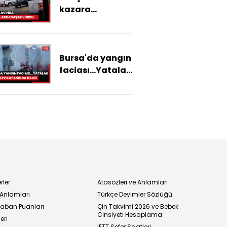
kazara
arkadaşını
vurdu
Bursa'da yangın
faciası...Yatalak
adam alev
kapanında kaldı
rler
Atasözleri ve Anlamları
 Anlamları
Türkçe Deyimler Sözlüğü
 Taban Puanları
Çin Takvimi 2026 ve Bebek
Cinsiyeti Hesaplama
eri
İETT Sefer Saatleri