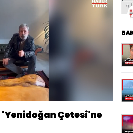
BA
Yüklendi
:
100.00%
Oynatma
Hızı
n 'Yenidoğan Çetesi'ne