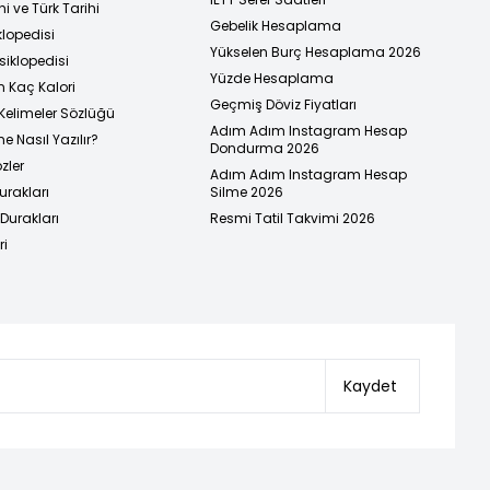
i ve Türk Tarihi
Gebelik Hesaplama
klopedisi
Yükselen Burç Hesaplama 2026
siklopedisi
Yüzde Hesaplama
n Kaç Kalori
Geçmiş Döviz Fiyatları
Kelimeler Sözlüğü
Adım Adım Instagram Hesap
e Nasıl Yazılır?
Dondurma 2026
zler
Adım Adım Instagram Hesap
urakları
Silme 2026
urakları
Resmi Tatil Takvimi 2026
ri
Kaydet