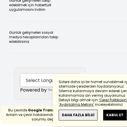
Günlük gelişmeleri takip
edebilmek için habertürk
uygulamasını indirin
Günlük gelişmeleri sosyal
medya hesaplarından takip
edebilirsiniz.
Sizlere daha iyi bir hizmet sunabilmek i
sitemizde çerezlerden faydalanıyoruz.
Powered by
Translate
Sitemizi kullanmaya devam ederek çere
kullanmamıza izin vermiş oluyorsunuz.
Detaylı bilgi almak için
‘Çerez Politikasını
‘Aydınlatma Metnini’
inceleyebilirsiniz.
Bu çeviride
Google Translete
kullanılmıştır.
Anlam ve çeviri hatalarından
haberturk.com
DAHA FAZLA BİLGİ
KABUL ET
sorumlu değildir.