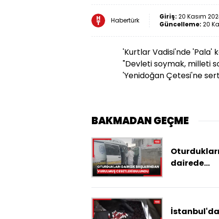
Giriş:
20 Kasım 2024
Habertürk
Güncelleme:
20 Ka
'Kurtlar Vadisi'nde 'Pala'
"Devleti soymak, milleti s
'Yenidoğan Çetesi'ne sert
BAKMADAN GEÇME
Oturduklar
dairede
başlarında
vurulmuş
cesetleri b
İstanbul'd