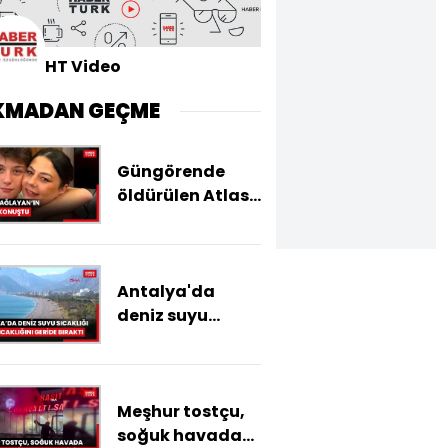
HT Video
KMADAN GEÇME
Güngörende
öldürülen Atlas
Çağlayanın
annesi basın
mensuplarına
Antalya'da
konuştu
deniz suyu
sıcaklığı, hava
sıcaklığını
geride bıraktı
Meşhur tostçu,
soğuk havada