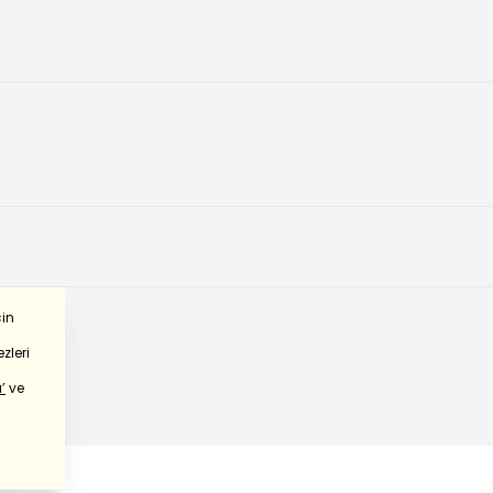
çin
zleri
’
ve