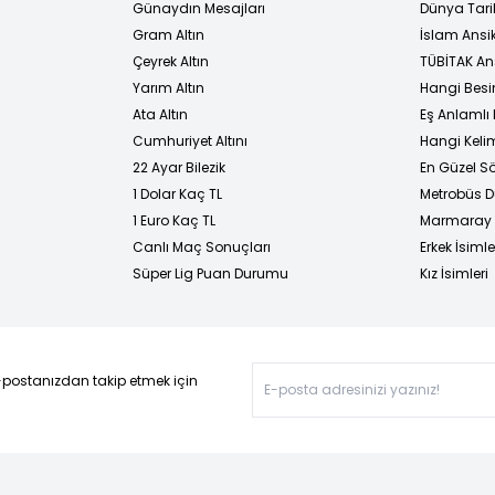
Günaydın Mesajları
Dünya Tarih
Gram Altın
İslam Ansi
Çeyrek Altın
TÜBİTAK An
Yarım Altın
Hangi Besi
Ata Altın
Eş Anlamlı 
Cumhuriyet Altını
Hangi Kelim
22 Ayar Bilezik
En Güzel Sö
1 Dolar Kaç TL
Metrobüs D
1 Euro Kaç TL
Marmaray D
Canlı Maç Sonuçları
Erkek İsimle
Süper Lig Puan Durumu
Kız İsimleri
-postanızdan takip etmek için