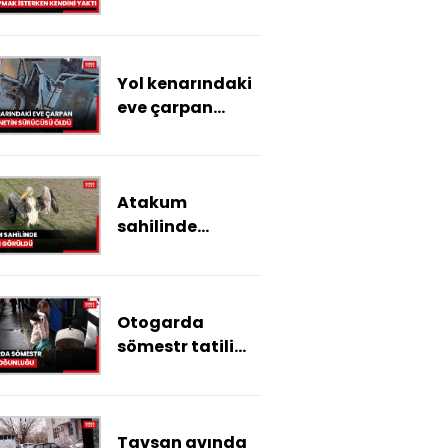
şov yapmak
isterken kendini
yaktı
Yol kenarındaki
eve çarpan
kamyonetin
sürücüsü öldü
Atakum
sahilinde
pelikan görüldü
Otogarda
sömestr tatili
yoğunluğu
Tavşan avında