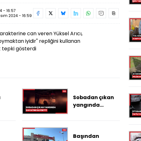
 - 16:57
sım 2024 - 16:59
 karakterine can veren Yüksel Arıcı,
oymaktan iyidir" repliğini kullanan
 tepki gösterdi
ı
Sobadan çıkan
yangında
n
hayatını
kaybetti
ulundu
a
Başından